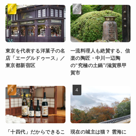
東京を代表する洋菓子の名
一流料理人も絶賛する、信
店「エーグルドゥース」／
楽の陶匠・中川一辺陶
東京都新宿区
の“究極の土鍋”/滋賀県甲
賀市
「十四代」だからできるこ
現在の城主は猫？ 雲海に