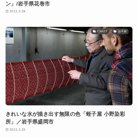
ン」/岩手県花巻市
2013.3.29
CRAFT
岩手県
きれいな水が描き出す無限の色「蛭子屋 小野染彩
所」／岩手県盛岡市
2013.3.25