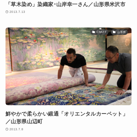
「草木染め」染織家･山岸幸一さん／山形県米沢市
2013.7.13
CRAFT
山形県
鮮やかで柔らかい緞通「オリエンタルカーペット」
／山形県山辺町
2013.7.8