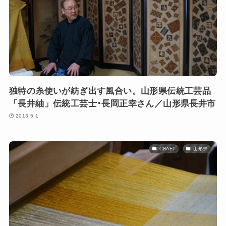
独特の糸使いが紡ぎ出す風合い。山形県伝統工芸品
「長井紬」伝統工芸士･長岡正幸さん／山形県長井市
2013.5.1
CRAFT
山形県