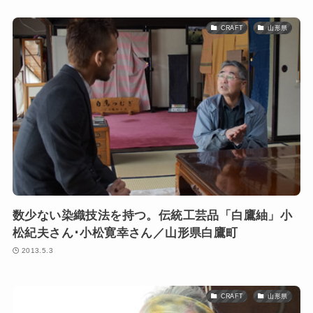
CRAFT
山形県
数少ない染織技法を持つ。伝統工芸品「白鷹紬」小
松紀夫さん･小松寛幸さん／山形県白鷹町
2013.5.3
CRAFT
山形県