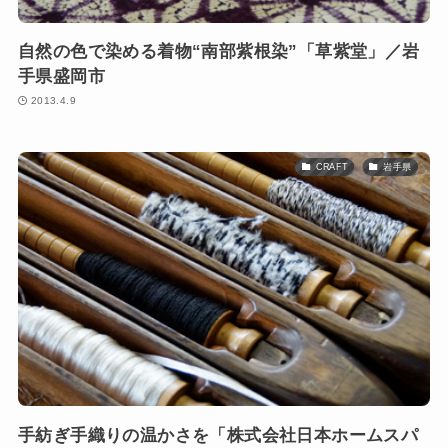
自然の色で染める着物“南部紫根染”「草紫堂」／岩
手県盛岡市
2013.4.9
CRAFT
岩手県
手紡ぎ手織りの温かさを「株式会社日本ホームスパ