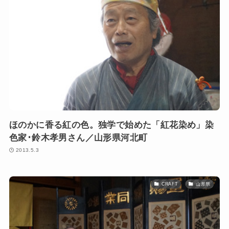
ほのかに香る紅の色。独学で始めた「紅花染め」染
色家･鈴木孝男さん／山形県河北町
2013.5.3
CRAFT
山形県