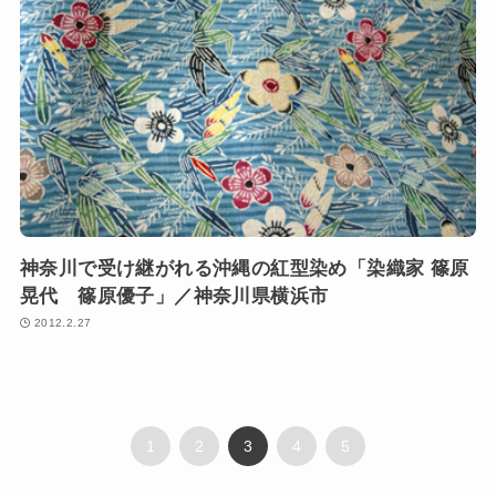
神奈川で受け継がれる沖縄の紅型染め「染織家 篠原
晃代 篠原優子」／神奈川県横浜市
2012.2.27
1
2
3
4
5