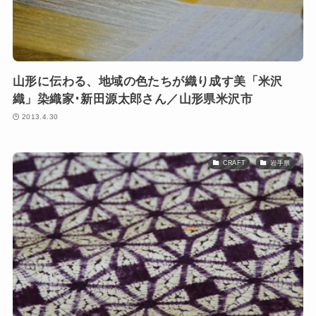
山形に伝わる、地域の色たちが織り成す美「米沢
織」染織家･新田源太郎さん／山形県米沢市
2013.4.30
CRAFT
岩手県