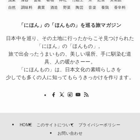
漁業
漆器
畜産
着物
神社
竹細工
米
紅茶
美術館
自然
調味料
農業
酒造
野菜
陶芸
音楽
養鶏
香辛料
「にほん」の「ほんもの」を巡る旅マガジン
日本中を巡り、その土地に行ったからこそ見つけられた
「にほん」の「ほんもの」。
旅で出会ったうまいもの、美しい場所、手に馴染む道
具、人の暖かさーー。
「にほんもの」は、日本文化の素晴らしさを
少しでも多くの人に知ってもらうきっかけを作ります。
HOME
このサイトについて
プライバシーポリシー
お問い合わせ