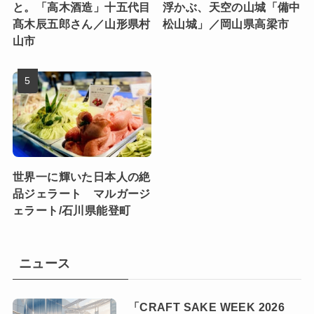
と。「高木酒造」十五代目
浮かぶ、天空の山城「備中
髙木辰五郎さん／山形県村
松山城」／岡山県高梁市
山市
世界一に輝いた日本人の絶
品ジェラート マルガージ
ェラート/石川県能登町
ニュース
「CRAFT SAKE WEEK 2026