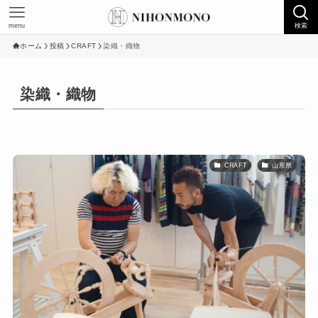
menu
検索
ホーム
投稿
CRAFT
染織・織物
染織・織物
CRAFT
山形県