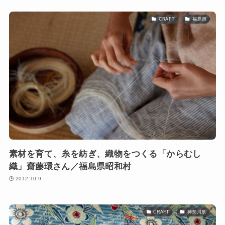
CRAFT
福島県
素材を育て、糸を紡ぎ、織物をつくる「からむし
織」齋藤環さん／福島県昭和村
2012.10.9
CRAFT
神奈川県