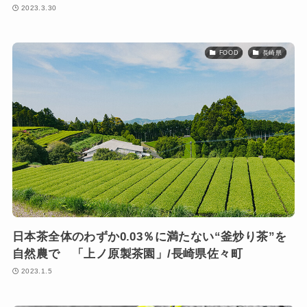
2023.3.30
FOOD
長崎県
日本茶全体のわずか0.03％に満たない“釜炒り茶”を
自然農で 「上ノ原製茶園」/長崎県佐々町
2023.1.5