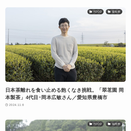
FOOD
愛知県
日本茶離れを食い止める飽くなき挑戦。「翠茗園 岡
本製茶」4代目･岡本広敏さん／愛知県豊橋市
2024.11.6
FOOD
福岡県