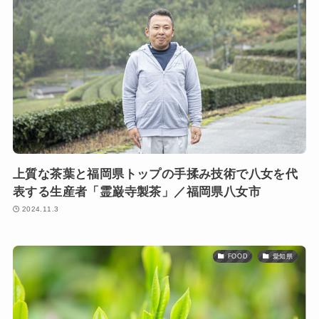
上質な茶葉と福岡県トップの手揉み技術で八女を代
表する生産者「霊巌寺製茶」／福岡県八女市
2024.11.3
FOOD
愛知県