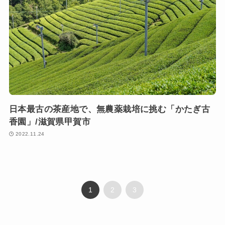
日本最古の茶産地で、無農薬栽培に挑む「かたぎ古
香園」/滋賀県甲賀市
2022.11.24
1
2
3