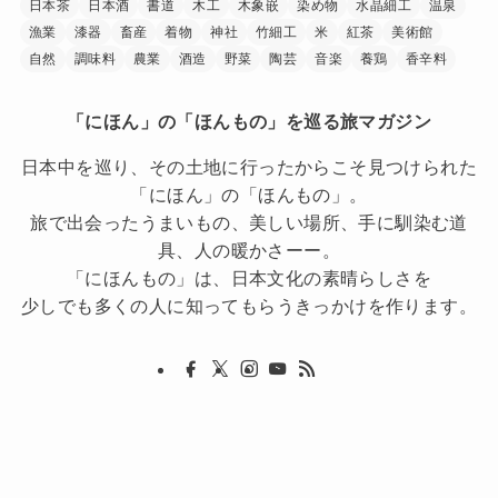
徳島県
香川県
愛媛県
高知県
九州・沖縄
福岡県
佐賀県
長崎県
熊本県
大分県
宮崎県
鹿児島県
沖縄県
タグ
うちわ
くだもの
イタリアン
オーベルジュ
ガラス工芸
モダンデザイン
リゾート
レストラン
ワイナリー
ワイン
下駄
加工食品
印章
和紙
和食
国宝
家具
富士山
寺
日本茶
日本酒
書道
木工
木象嵌
染め物
水晶細工
温泉
漁業
漆器
畜産
着物
神社
竹細工
米
紅茶
美術館
自然
調味料
農業
酒造
野菜
陶芸
音楽
養鶏
香辛料