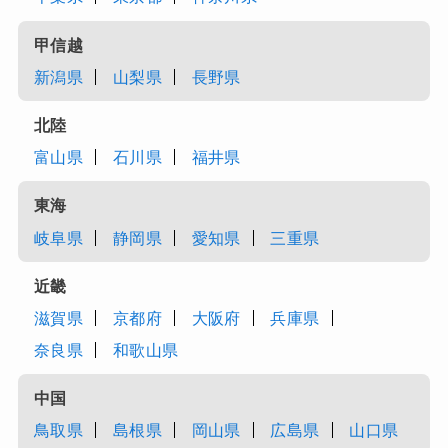
CRAFT SAKE UNIVERSITY【5
時限目】野菜と能登の復興につい
て
2024.7.1
都道府県から探す
北海道・東北
北海道
青森県
岩手県
宮城県
秋田県
山形県
福島県
関東
茨城県
栃木県
群馬県
埼玉県
千葉県
東京都
神奈川県
甲信越