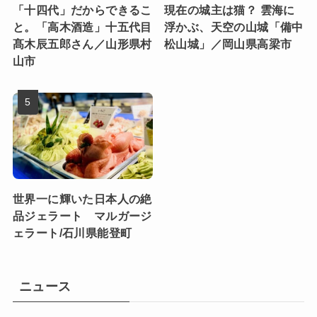
東京を代表する洋菓子の名
一流料理人も絶賛する、信
店「エーグルドゥース」／
楽の陶匠・中川一辺陶
東京都新宿区
の“究極の土鍋”/滋賀県甲
賀市
「十四代」だからできるこ
現在の城主は猫？ 雲海に
と。「高木酒造」十五代目
浮かぶ、天空の山城「備中