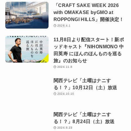
髙木辰五郎さん／山形県村
松山城」／岡山県高梁市
山市
世界一に輝いた日本人の絶
品ジェラート マルガージ
ェラート/石川県能登町
ニュース
「CRAFT SAKE WEEK 2026
with OMAKASE byGMO at