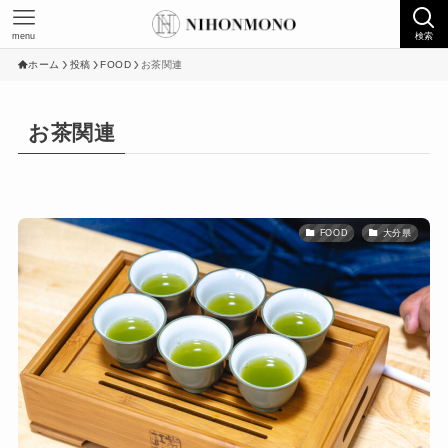
menu
検索
ホーム
投稿
FOOD
お茶関連
お茶関連
FOOD
大分県