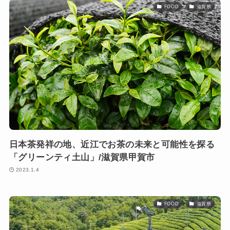
FOOD
滋賀県
日本茶発祥の地、近江でお茶の未来と可能性を探る
「グリーンティ土山」/滋賀県甲賀市
2023.1.4
FOOD
滋賀県