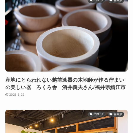
CRAFT
福井県
産地にとらわれない越前漆器の木地師が作る佇まい
の美しい器 ろくろ舎 酒井義夫さん/福井県鯖江市
2023.1.25
CRAFT
福井県