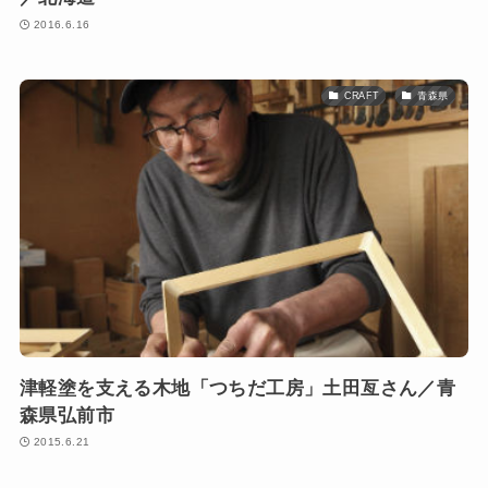
2016.6.16
CRAFT
青森県
津軽塗を支える木地「つちだ工房」土田亙さん／青
森県弘前市
2015.6.21