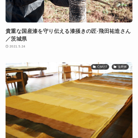
貴重な国産漆を守り伝える漆掻きの匠·飛田祐造さん
／茨城県
2021.5.24
CRAFT
長野県