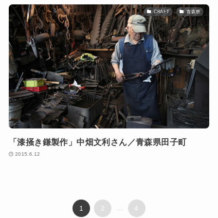
CRAFT
青森県
「漆掻き鎌製作」中畑文利さん／青森県田子町
2015.6.12
1
2
...
4