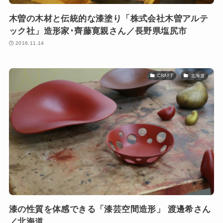
木曽の木材と伝統的な漆塗り「株式会社木曽アルテ
ック社」造形家･齊藤寛親さん／長野県塩尻市
2016.11.14
CRAFT
北海道
漆の性質を体感できる「漆芸空間造形」 渡邊希さん
／北海道