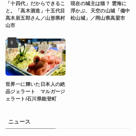
「十四代」だからできるこ
現在の城主は猫？ 雲海に
と。「高木酒造」十五代目
浮かぶ、天空の山城「備中
髙木辰五郎さん／山形県村
松山城」／岡山県高梁市
山市
世界一に輝いた日本人の絶
品ジェラート マルガージ
ェラート/石川県能登町
ニュース