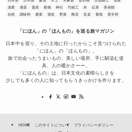
日本茶
日本酒
書道
木工
木象嵌
染め物
水晶細工
温泉
漁業
漆器
畜産
着物
神社
竹細工
米
紅茶
美術館
自然
調味料
農業
酒造
野菜
陶芸
音楽
養鶏
香辛料
「にほん」の「ほんもの」を巡る旅マガジン
日本中を巡り、その土地に行ったからこそ見つけられた
「にほん」の「ほんもの」。
旅で出会ったうまいもの、美しい場所、手に馴染む道
具、人の暖かさーー。
「にほんもの」は、日本文化の素晴らしさを
少しでも多くの人に知ってもらうきっかけを作ります。
HOME
このサイトについて
プライバシーポリシー