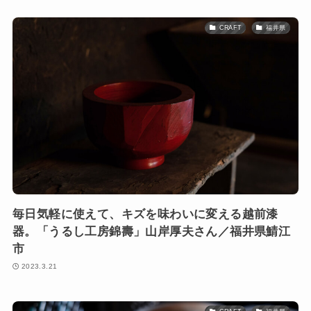
CRAFT
福井県
毎日気軽に使えて、キズを味わいに変える越前漆
器。「うるし工房錦壽」山岸厚夫さん／福井県鯖江
市
2023.3.21