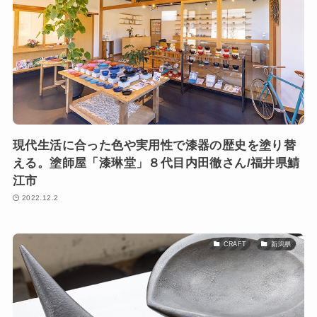
現代生活に合った色や実用性で漆器の歴史を塗り替
える。塗師屋「漆琳堂」８代目内田徹さん/福井県鯖
江市
2022.12.2
CRAFT
新潟県