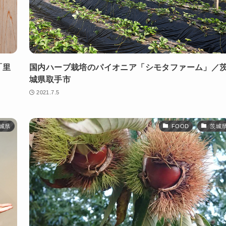
「里
国内ハーブ栽培のパイオニア「シモタファーム」／
城県取手市
2021.7.5
城県
FOOD
茨城