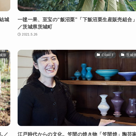
結城
一毬一果、至宝の“飯沼栗”「下飯沼栗生産販売組合
／茨城県茨城町
2021.5.26
城県
CRAFT
茨城
ん／
江戸時代からの文化。笠間の焼き物「笠間焼」陶芸家