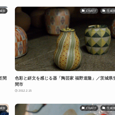
城県
CRAFT
茨城
笠間
色彩と絣文を感じる器「陶芸家 福野道隆」／茨城県
間市
2012.2.15
城県
CRAFT
茨城