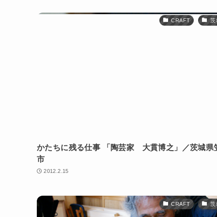
CRAFT
茨
かたちに残る仕事 「陶芸家 大貫博之」／茨城県
市
2012.2.15
CRAFT
茨