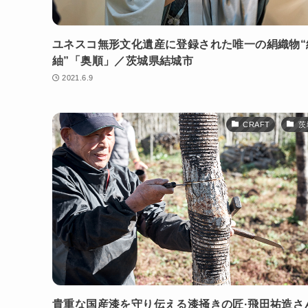
ユネスコ無形文化遺産に登録された唯一の絹織物“
紬”「奥順」／茨城県結城市
2021.6.9
CRAFT
茨
貴重な国産漆を守り伝える漆掻きの匠·飛田祐造さ