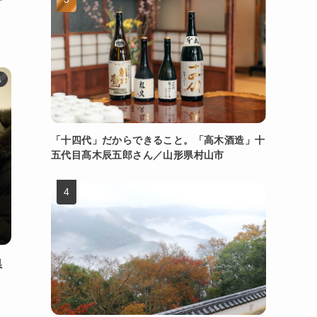
県
「十四代」だからできること。「高木酒造」十
五代目髙木辰五郎さん／山形県村山市
県