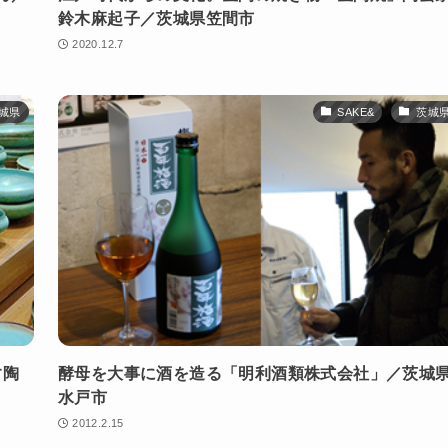
鈴木麻起子／茨城県笠間市
2020.12.7
城県
SAKE&
茨城
す陶
酵母を大事に酒を造る「明利酒類株式会社」／茨城
水戸市
2012.2.15