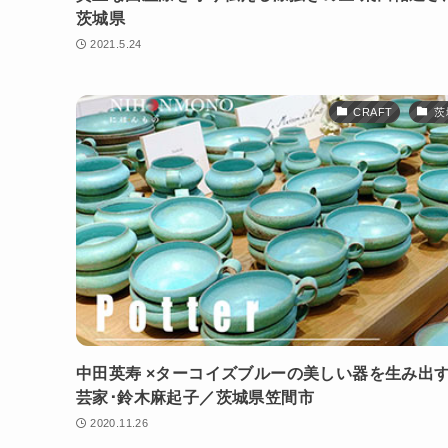
茨城県
2021.5.24
CRAFT
茨
中田英寿 ×ターコイズブルーの美しい器を生み出
芸家･鈴木麻起子／茨城県笠間市
2020.11.26