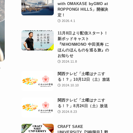
with OMAKASE byGMO at
ROPPONGI HILLS」開催決
定！
2026.4.1
11月8日より配信スタート！
新ポッドキャスト
『NIHONMONO 中田英寿 に
ほんのほんものを巡る旅』の
お知らせ
2024.11.8
／
関西テレビ「土曜はナニす
る！？」10月12日（土）放送
2024.10.10
関西テレビ「土曜はナニす
る！？」8月24日（土）放送
2024.8.23
CRAFT SAKE
UNIVERSITY【5時限目】野