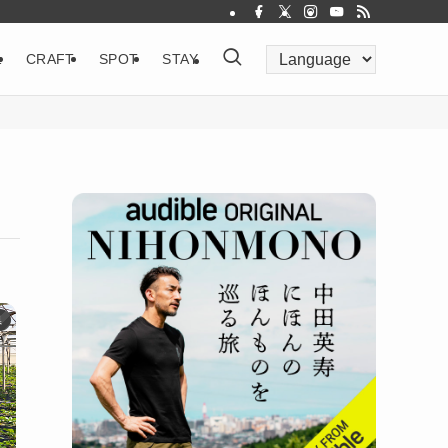
&
CRAFT
SPOT
STAY
県