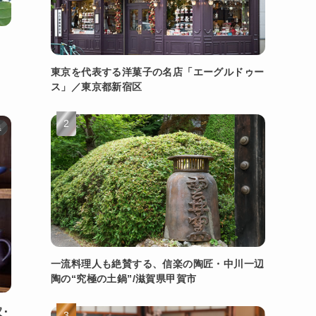
」
東京を代表する洋菓子の名店「エーグルドゥー
ス」／東京都新宿区
県
一流料理人も絶賛する、信楽の陶匠・中川一辺
陶の“究極の土鍋”/滋賀県甲賀市
･