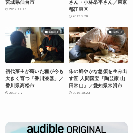
宮城県仙台市
さん・小林昂平さん／東京
都江東区
2012.11.17
2012.5.29
CRAFT
CRAFT
初代藩主が蒔いた種が今も
朱の鮮やかな急須を生み出
大きく育つ「香川漆器」／
す匠 人間国宝「陶芸家 山
香川県高松市
田常山」／愛知県常滑市
2010.2.7
2010.10.23