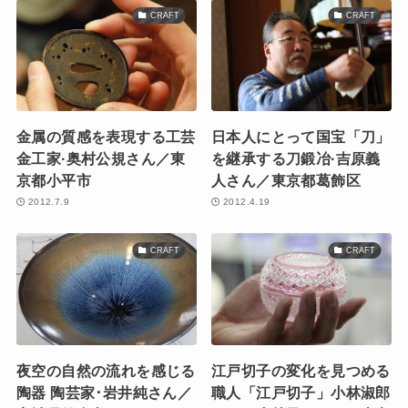
CRAFT
CRAFT
金属の質感を表現する工芸
日本人にとって国宝「刀」
金工家·奥村公規さん／東
を継承する刀鍛冶·吉原義
京都小平市
人さん／東京都葛飾区
2012.7.9
2012.4.19
CRAFT
CRAFT
夜空の自然の流れを感じる
江戸切子の変化を見つめる
陶器 陶芸家･岩井純さん／
職人「江戸切子」小林淑郎