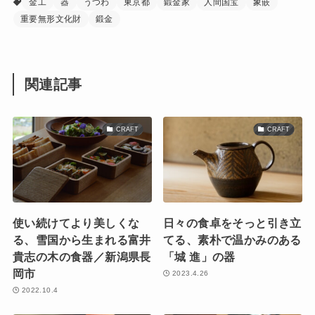
金工
器
うつわ
東京都
鍛金家
人間国宝
象嵌
重要無形文化財
鍛金
関連記事
CRAFT
CRAFT
使い続けてより美しくな
日々の食卓をそっと引き立
る、雪国から生まれる富井
てる、素朴で温かみのある
貴志の木の食器／新潟県長
「城 進」の器
岡市
2023.4.26
2022.10.4