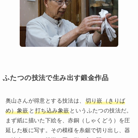
ふたつの技法で生み出す鍛金作品
奥山さんが得意とする技法は、
切り嵌（きりば
め）象嵌
と
打ち込み象嵌
というふたつの技法だ。
まず紙に描いた下絵を、赤銅（しゃくどう）を圧
延した板に写す。その模様を糸鋸で切り出し、器