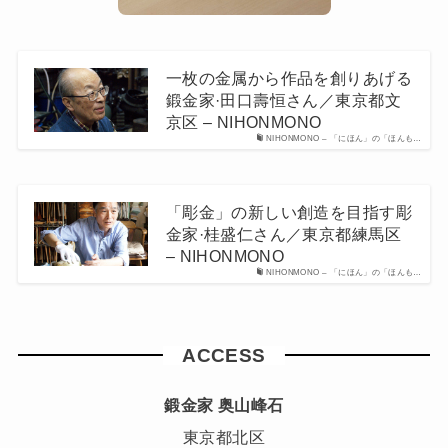
一枚の金属から作品を創りあげる
鍛金家·田口壽恒さん／東京都文
京区 – NIHONMONO
NIHONMONO – 「にほん」の「ほんも…
「彫金」の新しい創造を目指す彫
金家·桂盛仁さん／東京都練馬区
– NIHONMONO
NIHONMONO – 「にほん」の「ほんも…
ACCESS
鍛金家 奥山峰石
東京都北区