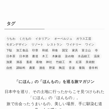
タグ
うちわ
くだもの
イタリアン
オーベルジュ
ガラス工芸
モダンデザイン
リゾート
レストラン
ワイナリー
ワイン
下駄
加工食品
印章
和紙
和食
国宝
家具
富士山
寺
日本茶
日本酒
書道
木工
木象嵌
染め物
水晶細工
温泉
漁業
漆器
畜産
着物
神社
竹細工
米
紅茶
美術館
自然
調味料
農業
酒造
野菜
陶芸
音楽
養鶏
香辛料
「にほん」の「ほんもの」を巡る旅マガジン
日本中を巡り、その土地に行ったからこそ見つけられた
「にほん」の「ほんもの」。
旅で出会ったうまいもの、美しい場所、手に馴染む道