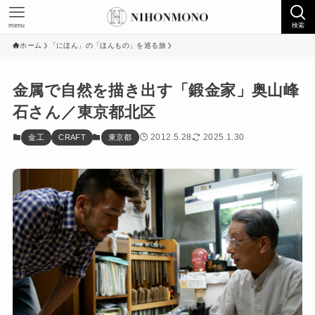
menu
検索
ホーム
「にほん」の「ほんもの」を巡る旅
金属で自然を描き出す「鍛金家」奥山峰
石さん／東京都北区
2012.5.28
2025.1.30
金工
CRAFT
東京都