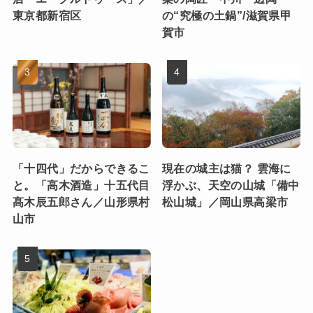
東京都新宿区
の“究極の土鍋”/滋賀県甲
賀市
「十四代」だからできるこ
現在の城主は猫？ 雲海に
と。「高木酒造」十五代目
浮かぶ、天空の山城「備中
髙木辰五郎さん／山形県村
松山城」／岡山県高梁市
山市