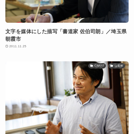
文字を媒体にした描写「書道家 佐伯司朗」／埼玉県
朝霞市
2011.11.25
CRAFT
山梨県