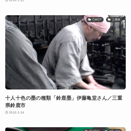
2010.5.12
CRAFT
三重県
十人十色の墨の種類「鈴鹿墨」伊藤亀堂さん／三重
県鈴鹿市
2010.3.24