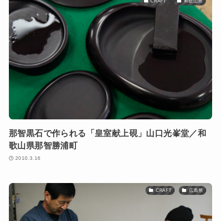
CRAFT
和歌山県
那智黒石で作られる「皇室献上硯」山口光峯堂／和
歌山県那智勝浦町
2010.3.16
CRAFT
広島県