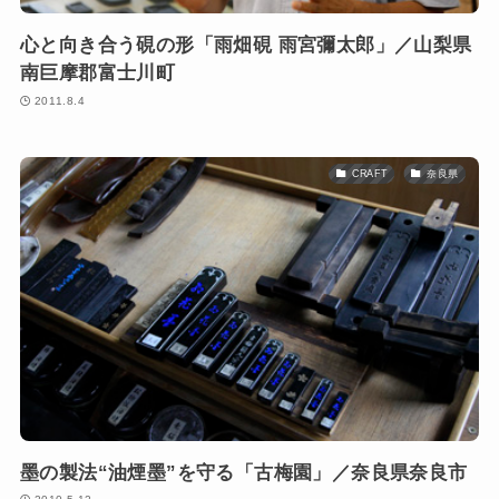
心と向き合う硯の形「雨畑硯 雨宮彌太郎」／山梨県
南巨摩郡富士川町
2011.8.4
CRAFT
奈良県
墨の製法“油煙墨”を守る「古梅園」／奈良県奈良市