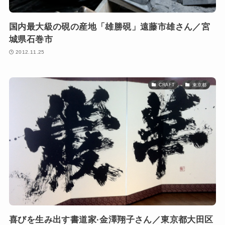
国内最大級の硯の産地「雄勝硯」遠藤市雄さん／宮
城県石巻市
2012.11.25
CRAFT
東京都
喜びを生み出す書道家·金澤翔子さん／東京都大田区