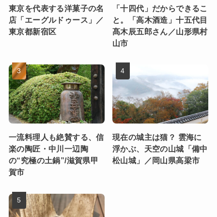
東京を代表する洋菓子の名
「十四代」だからできるこ
店「エーグルドゥース」／
と。「高木酒造」十五代目
東京都新宿区
髙木辰五郎さん／山形県村
山市
一流料理人も絶賛する、信
現在の城主は猫？ 雲海に
楽の陶匠・中川一辺陶
浮かぶ、天空の山城「備中
の“究極の土鍋”/滋賀県甲
松山城」／岡山県高梁市
賀市