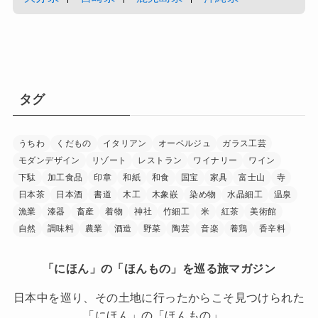
タグ
うちわ
くだもの
イタリアン
オーベルジュ
ガラス工芸
モダンデザイン
リゾート
レストラン
ワイナリー
ワイン
下駄
加工食品
印章
和紙
和食
国宝
家具
富士山
寺
日本茶
日本酒
書道
木工
木象嵌
染め物
水晶細工
温泉
漁業
漆器
畜産
着物
神社
竹細工
米
紅茶
美術館
自然
調味料
農業
酒造
野菜
陶芸
音楽
養鶏
香辛料
「にほん」の「ほんもの」を巡る旅マガジン
日本中を巡り、その土地に行ったからこそ見つけられた
「にほん」の「ほんもの」。