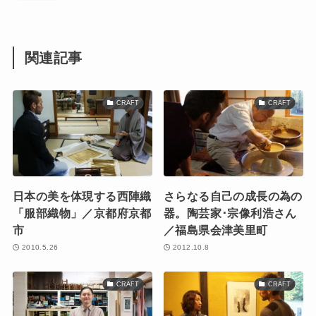
関連記事
CRAFT
CRAFT
日本の美を体現する西陣織
さらなる自己の成長の為の
「服部織物」／京都府京都
器。陶芸家･宗像利浩さん
市
／福島県会津美里町
2010.5.26
2012.10.8
CRAFT
CRAFT