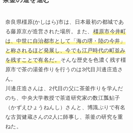
奈良県橿原(かしはら)市は、日本最初の都城であ
る藤原京が造営された場所。また、
橿原市今井町
は、中世に自治都市として「海の堺・陸の今井」
と称されるほど発展し、今でも江戸時代の町並み
を残すことで有名だ。
そんな歴史を色濃く残す橿
原市で茶の湯釜作りを行うのは3代目川邊庄造さ
ん。
川邊庄造さんは、2代目の父に茶釜作りを学んだ
のち、中央大学教授で茶道研究家の数江瓢鮎子
（かずえひょうねんし）さんと、博識ぶりで有名
な古賀健蔵さんの2人に師事し、茶釜の研究を重
ねた。