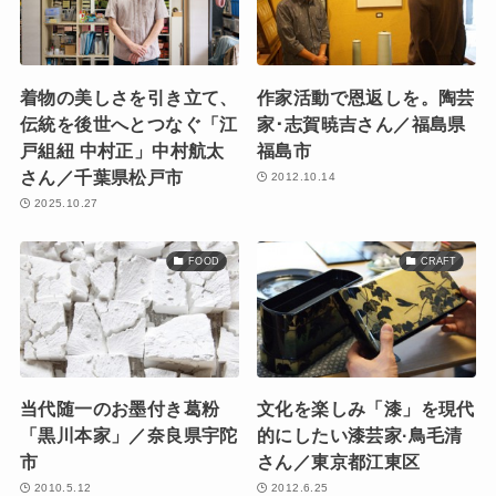
着物の美しさを引き立て、
作家活動で恩返しを。陶芸
伝統を後世へとつなぐ「江
家･志賀暁吉さん／福島県
戸組紐 中村正」中村航太
福島市
さん／千葉県松戸市
2012.10.14
2025.10.27
FOOD
CRAFT
当代随一のお墨付き葛粉
文化を楽しみ「漆」を現代
「黒川本家」／奈良県宇陀
的にしたい漆芸家·鳥毛清
市
さん／東京都江東区
2010.5.12
2012.6.25