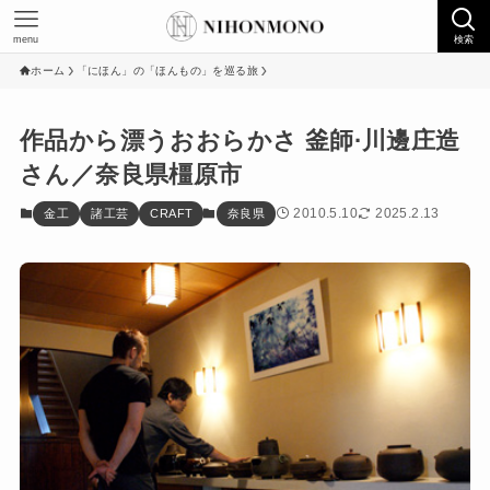
menu
検索
ホーム
「にほん」の「ほんもの」を巡る旅
作品から漂うおおらかさ 釜師·川邊庄造
さん／奈良県橿原市
2010.5.10
2025.2.13
金工
諸工芸
CRAFT
奈良県