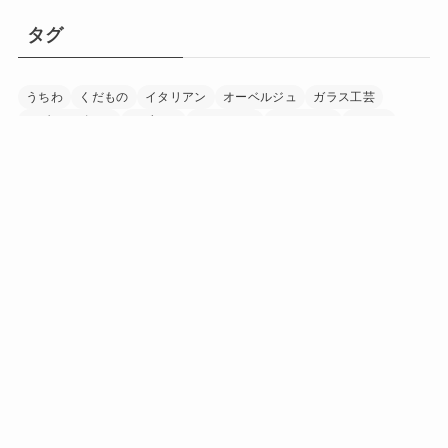
タグ
うちわ
くだもの
イタリアン
オーベルジュ
ガラス工芸
モダンデザイン
リゾート
レストラン
ワイナリー
ワイン
下駄
加工食品
印章
和紙
和食
国宝
家具
富士山
寺
日本茶
日本酒
書道
木工
木象嵌
染め物
水晶細工
温泉
漁業
漆器
畜産
着物
神社
竹細工
米
紅茶
美術館
自然
調味料
農業
酒造
野菜
陶芸
音楽
養鶏
香辛料
「にほん」の「ほんもの」を巡る旅マガジン
日本中を巡り、その土地に行ったからこそ見つけられた
「にほん」の「ほんもの」。
旅で出会ったうまいもの、美しい場所、手に馴染む道
具、人の暖かさーー。
「にほんもの」は、日本文化の素晴らしさを
少しでも多くの人に知ってもらうきっかけを作ります。