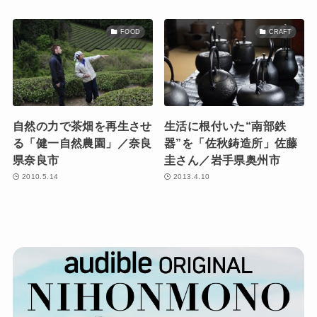
FOOD
CRAFT
自然の力で茶畑を再生させ
生活に根付いた“南部鉄
る「健一自然農園」／奈良
器”を「佐秋鋳造所」佐藤
県奈良市
圭さん／岩手県奥州市
2010.5.14
2013.4.10