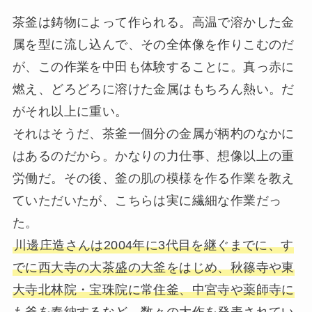
茶釜は鋳物によって作られる。高温で溶かした金
属を型に流し込んで、その全体像を作りこむのだ
が、この作業を中田も体験することに。真っ赤に
燃え、どろどろに溶けた金属はもちろん熱い。だ
がそれ以上に重い。
それはそうだ、茶釜一個分の金属が柄杓のなかに
はあるのだから。かなりの力仕事、想像以上の重
労働だ。その後、釜の肌の模様を作る作業を教え
ていただいたが、こちらは実に繊細な作業だっ
た。
川邊庄造さんは2004年に3代目を継ぐまでに、す
でに西大寺の大茶盛の大釜をはじめ、秋篠寺や東
大寺北林院・宝珠院に常住釜、中宮寺や薬師寺に