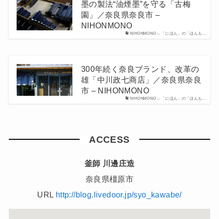
墨の製法“油煙墨”を守る「古梅
園」／奈良県奈良市 –
NIHONMONO
NIHONMONO – 「にほん」の「ほんも…
300年続く奈良ブランド、改革の
雄「中川政七商店」／奈良県奈良
市 – NIHONMONO
NIHONMONO – 「にほん」の「ほんも…
ACCESS
釜師 川邊庄造
奈良県橿原市
URL
http://blog.livedoor.jp/syo_kawabe/