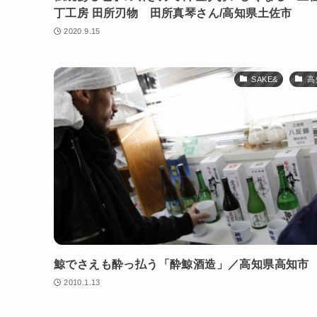
丁工房 田所刃物 田所真琴さん/高知県土佐市
2020.9.15
SAKE&
高
鯨でさえも酔っ払う「酔鯨酒造」／高知県高知市
2010.1.13