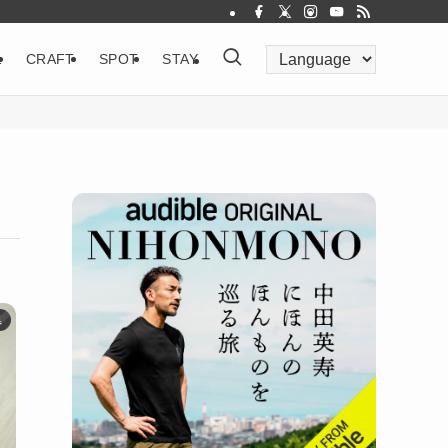
&
CRAFT
SPOT
STAY
県