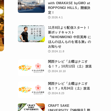
with OMAKASE byGMO at
ROPPONGI HILLS」開催決
定！
2026.4.1
11月8日より配信スタート！
新ポッドキャスト
『NIHONMONO 中田英寿 に
ほんのほんものを巡る旅』の
お知らせ
2024.11.8
」
関西テレビ「土曜はナニす
る！？」10月12日（土）放送
2024.10.10
関西テレビ「土曜はナニす
る！？」8月24日（土）放送
2024.8.23
CRAFT SAKE
UNIVERSITY【5時限目】野