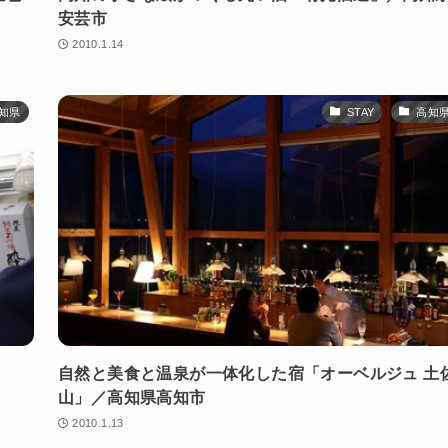
安芸市
2010.1.14
知県
STAY
高知
自然と美食と温泉が一体化した宿「オーベルジュ 土
山」／高知県高知市
2010.1.13