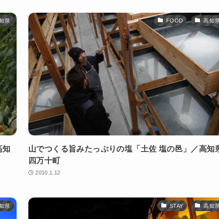
知県
FOOD
高知
高知
山でつくる旨みたっぷりの塩「土佐 塩の邑」／高知
四万十町
2010.1.12
知県
STAY
高知