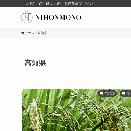
「にほん」の「ほんもの」を巡る旅マガジン
ホーム
高知県
高知県
FOOD
高