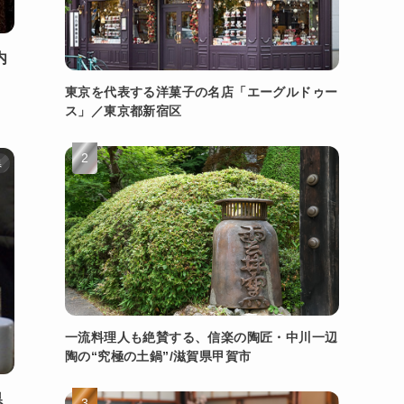
内
東京を代表する洋菓子の名店「エーグルドゥー
ス」／東京都新宿区
県
一流料理人も絶賛する、信楽の陶匠・中川一辺
陶の“究極の土鍋”/滋賀県甲賀市
県