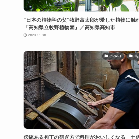
“日本の植物学の父”牧野富太郎が愛した植物に触
「高知県立牧野植物園」／高知県高知市
2020.11.30
CRAFT
高
伝統ある包丁の研ぎ方で料理がおいしくなる 土