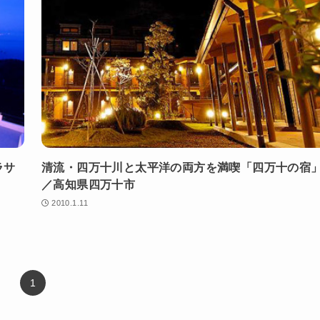
ラサ
清流・四万十川と太平洋の両方を満喫「四万十の宿
／高知県四万十市
2010.1.11
1