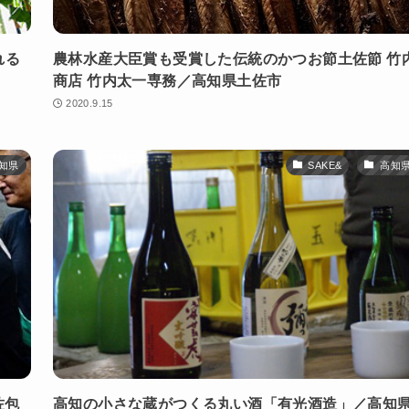
れる
農林水産大臣賞も受賞した伝統のかつお節土佐節 竹
商店 竹内太一専務／高知県土佐市
2020.9.15
知県
SAKE&
高知
佐包
高知の小さな蔵がつくる丸い酒「有光酒造」／高知