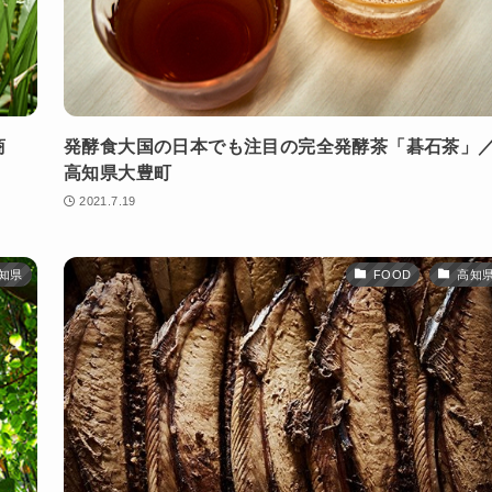
商
発酵食大国の日本でも注目の完全発酵茶「碁石茶」
高知県大豊町
2021.7.19
知県
FOOD
高知