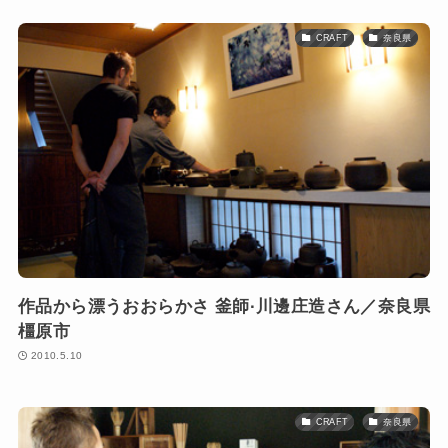
CRAFT
奈良県
作品から漂うおおらかさ 釜師·川邊庄造さん／奈良県
橿原市
2010.5.10
CRAFT
奈良県