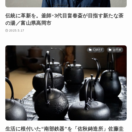
伝統に革新を。釜師･3代目畠春斎が目指す新たな茶
の湯／富山県高岡市
2025.5.17
CRAFT
岩手県
生活に根付いた“南部鉄器”を「佐秋鋳造所」佐藤圭