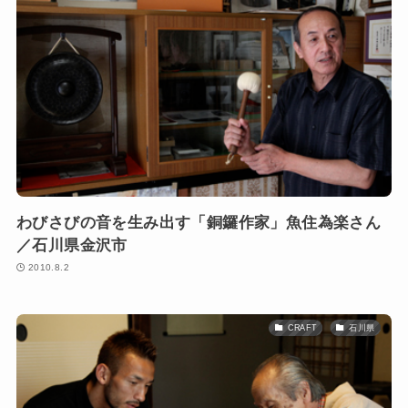
わびさびの音を生み出す「銅鑼作家」魚住為楽さん
／石川県金沢市
2010.8.2
CRAFT
石川県