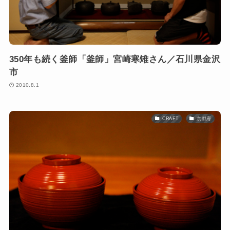
350年も続く釜師「釜師」宮崎寒雉さん／石川県金沢
市
2010.8.1
CRAFT
京都府