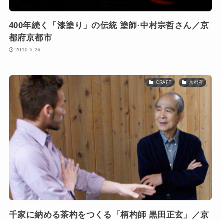
400年続く「漆塗り」の伝統 塗師·中村宗哲さん／京
都府京都市
2010.5.26
CRAFT
京都府
千家に納める茶杓をつくる「柄杓師 黒田正玄」／京