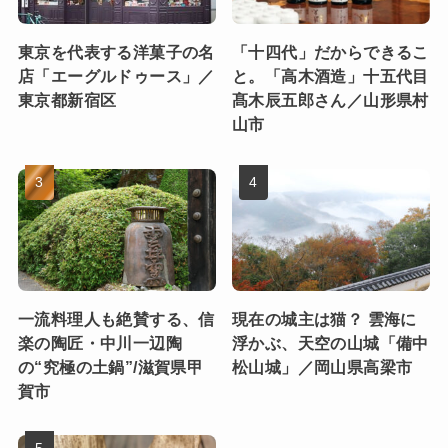
東京を代表する洋菓子の名
「十四代」だからできるこ
店「エーグルドゥース」／
と。「高木酒造」十五代目
東京都新宿区
髙木辰五郎さん／山形県村
山市
一流料理人も絶賛する、信
現在の城主は猫？ 雲海に
楽の陶匠・中川一辺陶
浮かぶ、天空の山城「備中
の“究極の土鍋”/滋賀県甲
松山城」／岡山県高梁市
賀市