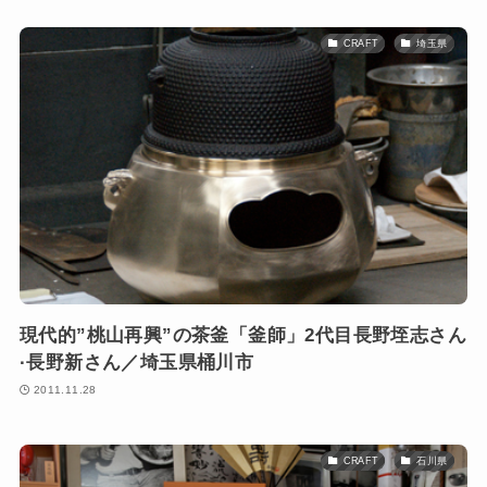
CRAFT
埼玉県
現代的”桃山再興”の茶釜「釜師」2代目長野垤志さん
·長野新さん／埼玉県桶川市
2011.11.28
CRAFT
石川県