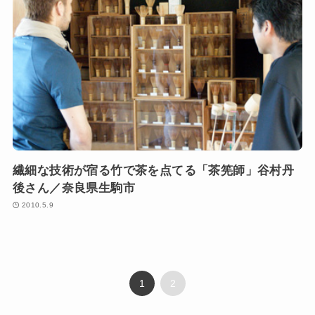
繊細な技術が宿る竹で茶を点てる「茶筅師」谷村丹
後さん／奈良県生駒市
2010.5.9
1
2