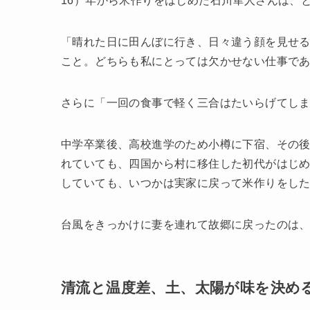
16）年から米作りをはじめた石川隼人さんは、
「晴れた日に田んぼに行き、日々違う顔を見せ
こと。どちらも私にとっては欠かせない仕事で
さらに「一回の食事で軽く三合はたいらげてし
中学卒業後、高校進学のため小樽に下宿、その
れていても、四国から村に移住した初代がはじ
していても、いつかは実家に戻って米作りをし
台風をきっかけに妻を連れて故郷に戻ったのは
清流と温度差、土、太陽が味を決め