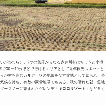
いがわむら）。2つの集落からなる赤井川村はちょうど小樽
車で30〜40分ほどで行けるエリアとして近年観光スポットと
山々が村を囲むカルデラ状の地形をなす盆地として知られ、昼
型気候を持ち、有数の豪雪地帯でもある。秋の晴れた朝、盆地
ウダースノーに恵まれたゲレンデ
「キロロリゾート」
など多く
。