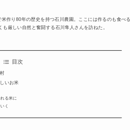
で米作り80年の歴史を持つ石川農園。ここには作るのも食べ
くも厳しい自然と奮闘する石川隼人さんを訪ねた。
目次
村
しいお米
る
される米に
ていく