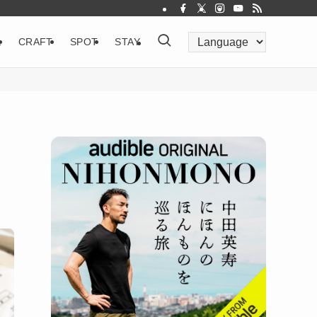
&
CRAFT
SPOT
STAY