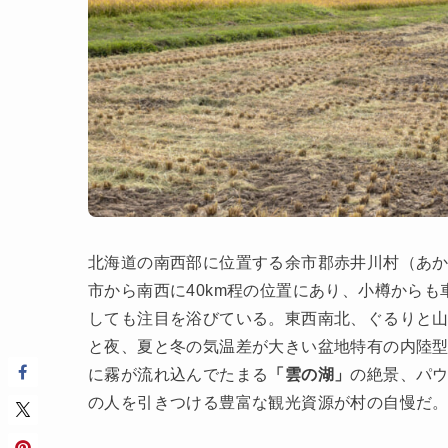
北海道の南西部に位置する余市郡赤井川村（あか
市から南西に40km程の位置にあり、小樽からも
しても注目を浴びている。東西南北、ぐるりと
と夜、夏と冬の気温差が大きい盆地特有の内陸
に霧が流れ込んでたまる
「雲の湖」
の絶景、パ
の人を引きつける豊富な観光資源が村の自慢だ