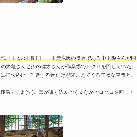
二代中里太郎右衛門 中里無庵氏の５男である中里隆さんが開
子の太亀さんと孫の健太さんが作業場でロクロを回していた。
業に打ち込む。作業する音だけが聞こえてくる静寂な空間と、
極寒ですよ(笑)。雪が降り込んでくるなかでロクロを回して