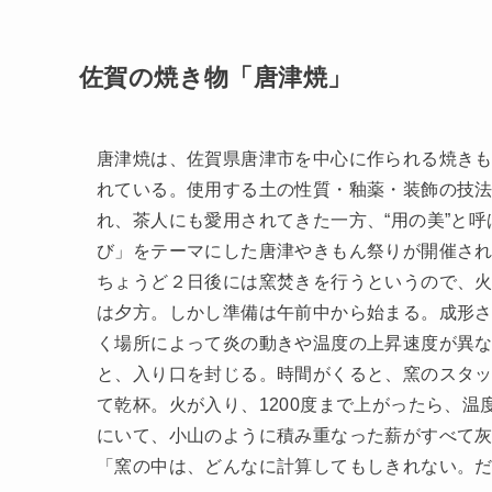
佐賀の焼き物「唐津焼」
唐津焼は、佐賀県唐津市を中心に作られる焼きも
れている。使用する土の性質・釉薬・装飾の技
れ、茶人にも愛用されてきた一方、“用の美”と
び」をテーマにした唐津やきもん祭りが開催さ
ちょうど２日後には窯焚きを行うというので、
は夕方。しかし準備は午前中から始まる。成形
く場所によって炎の動きや温度の上昇速度が異
と、入り口を封じる。時間がくると、窯のスタ
て乾杯。火が入り、1200度まで上がったら、
にいて、小山のように積み重なった薪がすべて
「窯の中は、どんなに計算してもしきれない。