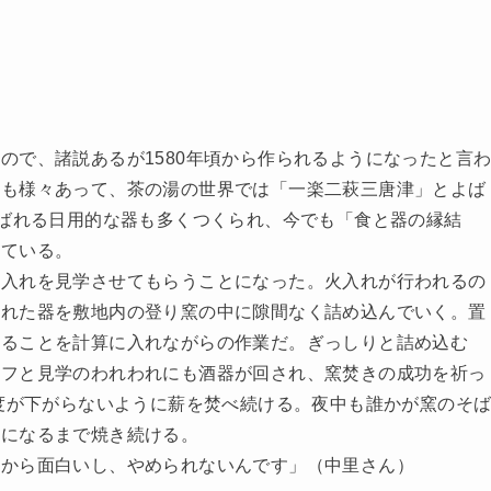
ので、諸説あるが1580年頃から作られるようになったと言
法も様々あって、茶の湯の世界では「一楽二萩三唐津」とよば
呼ばれる日用的な器も多くつくられ、今でも「食と器の縁結
れている。
火入れを見学させてもらうことになった。火入れが行われるの
された器を敷地内の登り窯の中に隙間なく詰め込んでいく。置
なることを計算に入れながらの作業だ。ぎっしりと詰め込む
ッフと見学のわれわれにも酒器が回され、窯焚きの成功を祈っ
温度が下がらないように薪を焚べ続ける。夜中も誰かが窯のそ
灰になるまで焼き続ける。
だから面白いし、やめられないんです」（中里さん）