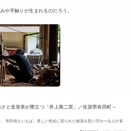
かみや手触りが生まれるのだろう。
さと造形美が際立つ「井上萬二窯」／佐賀県有田町 –
」 有田焼といえば、美しい色絵に彩られた磁器を思い浮かべる人が多