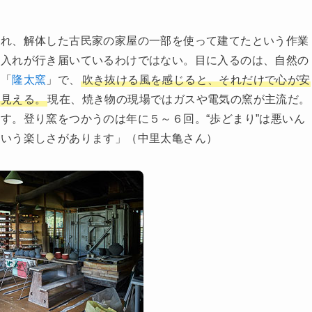
流れ、解体した古民家の家屋の一部を使って建てたという作業
手入れが行き届いているわけではない。目に入るのは、自然の
元「
隆太窯
」で、
吹き抜ける風を感じると、それだけで心が安
も見える。
現在、焼き物の現場ではガスや電気の窯が主流だ。
す。登り窯をつかうのは年に５～６回。“歩どまり”は悪いん
という楽しさがあります」（中里太亀さん）