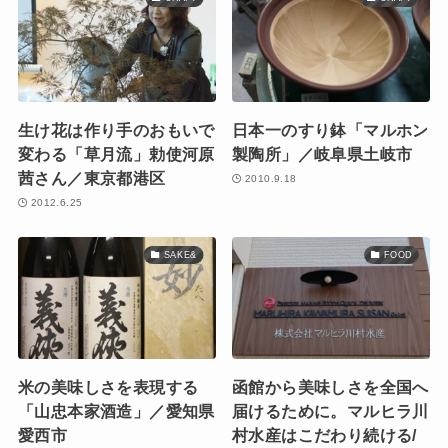
生け花は作り手のおもいで
日本一のすり鉢「マルホン
変わる「草月流」勅使河原
製陶所」／岐阜県土岐市
茜さん／東京都港区
2010.9.18
2012.6.25
SAKE&
FOOD
米の美味しさを表現する
函館から美味しさを全国へ
「山忠本家酒造」／愛知県
届けるために。マルヒラ川
愛西市
村水産はこだわり続ける/