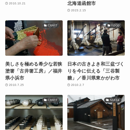
北海道函館市
2010.10.21
2023.2.15
CRAFT
FOOD
美しさを極める希少な若狭
日本の古きよき和三盆づく
塗箸「古井箸工房」／福井
りを今に伝える「三谷製
県小浜市
糖」／香川県東かがわ市
2010.7.25
2010.2.7
CRAFT
SAKE&