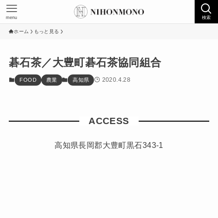
menu
検索
ホーム
もっと見る
碁石茶／大豊町碁石茶協同組合
2020.4.28
FOOD
農業
高知県
ACCESS
高知県長岡郡大豊町黒石343-1