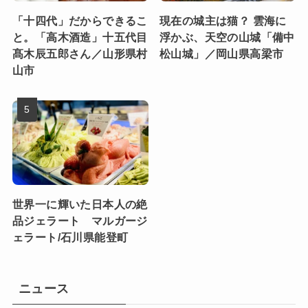
「十四代」だからできるこ
現在の城主は猫？ 雲海に
と。「高木酒造」十五代目
浮かぶ、天空の山城「備中
髙木辰五郎さん／山形県村
松山城」／岡山県高梁市
山市
世界一に輝いた日本人の絶
品ジェラート マルガージ
ェラート/石川県能登町
ニュース