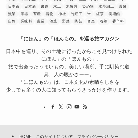
日本茶
日本酒
書道
木工
木象嵌
染め物
水晶細工
温泉
漁業
漆器
畜産
着物
神社
竹細工
米
紅茶
美術館
自然
調味料
農業
酒造
野菜
陶芸
音楽
養鶏
香辛料
「にほん」の「ほんもの」を巡る旅マガジン
日本中を巡り、その土地に行ったからこそ見つけられた
「にほん」の「ほんもの」。
旅で出会ったうまいもの、美しい場所、手に馴染む道
具、人の暖かさーー。
「にほんもの」は、日本文化の素晴らしさを
少しでも多くの人に知ってもらうきっかけを作ります。
HOME
このサイトについて
プライバシーポリシー