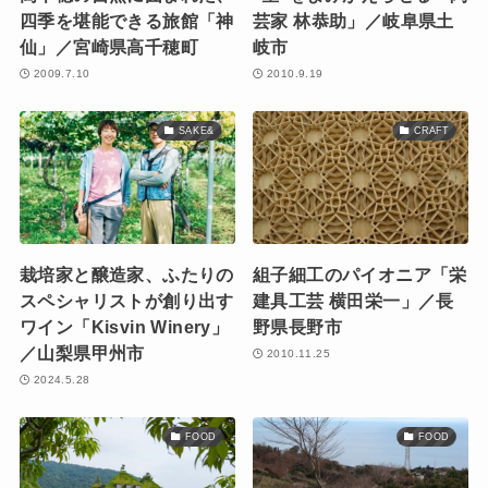
四季を堪能できる旅館「神
芸家 林恭助」／岐阜県土
仙」／宮崎県高千穂町
岐市
2009.7.10
2010.9.19
SAKE&
CRAFT
栽培家と醸造家、ふたりの
組子細工のパイオニア「栄
スペシャリストが創り出す
建具工芸 横田栄一」／長
ワイン「Kisvin Winery」
野県長野市
／山梨県甲州市
2010.11.25
2024.5.28
FOOD
FOOD