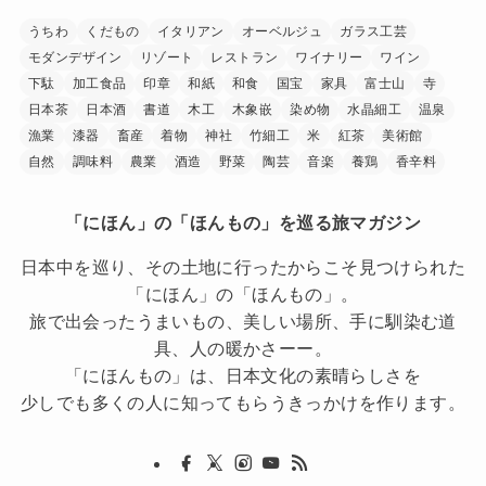
うちわ
くだもの
イタリアン
オーベルジュ
ガラス工芸
モダンデザイン
リゾート
レストラン
ワイナリー
ワイン
下駄
加工食品
印章
和紙
和食
国宝
家具
富士山
寺
日本茶
日本酒
書道
木工
木象嵌
染め物
水晶細工
温泉
漁業
漆器
畜産
着物
神社
竹細工
米
紅茶
美術館
自然
調味料
農業
酒造
野菜
陶芸
音楽
養鶏
香辛料
「にほん」の「ほんもの」を巡る旅マガジン
日本中を巡り、その土地に行ったからこそ見つけられた
「にほん」の「ほんもの」。
旅で出会ったうまいもの、美しい場所、手に馴染む道
具、人の暖かさーー。
「にほんもの」は、日本文化の素晴らしさを
少しでも多くの人に知ってもらうきっかけを作ります。