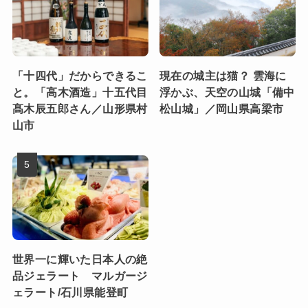
「十四代」だからできるこ
現在の城主は猫？ 雲海に
と。「高木酒造」十五代目
浮かぶ、天空の山城「備中
髙木辰五郎さん／山形県村
松山城」／岡山県高梁市
山市
世界一に輝いた日本人の絶
品ジェラート マルガージ
ェラート/石川県能登町