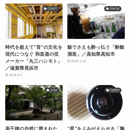
CRAFT
SAKE&
時代を超えて“音”の文化を
鯨でさえも酔っ払う「酔鯨
現代につなぐ 和楽器の弦
酒造」／高知県高知市
メーカー「丸三ハシモト」
2010.1.13
／滋賀県長浜市
2023.8.7
STAY
CRAFT
高千穂の自然に囲まれた、
“星”をよみがえらせる「陶