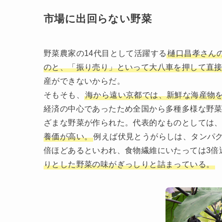
市場に出回らない野菜
野菜農家の14代目として活躍する
樋口昌孝さん
のと、「振り売り」といって大八車を押して直
産ができないからだ。
そもそも、
海から遠い京都では、新鮮な海産物
経済の中心であったため全国から多種多様な野
ざまな野菜が作られた。代表的なものとしては
養価が高い。
例えば伏見とうがらしは、タンパ
倍ほどあるといわれ、食物繊維にいたっては3倍
りとした野菜の味がぎっしりと詰まっている。