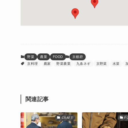
野菜
農業
FOOD
京都府
京料理
農家
野菜農業
九条ネギ
京野菜
水菜
関連記事
CRAFT
F