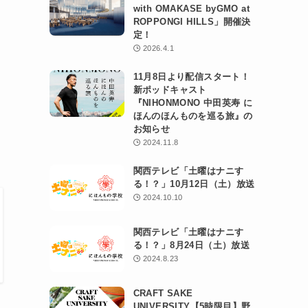
with OMAKASE byGMO at
ROPPONGI HILLS」開催決
定！
2026.4.1
11月8日より配信スタート！
新ポッドキャスト
『NIHONMONO 中田英寿 に
ほんのほんものを巡る旅』の
お知らせ
2024.11.8
関西テレビ「土曜はナニす
る！？」10月12日（土）放送
2024.10.10
関西テレビ「土曜はナニす
る！？」8月24日（土）放送
2024.8.23
CRAFT SAKE
UNIVERSITY【5時限目】野