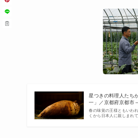
星つきの料理人たち
一」／京都府京都市 – 
春の味覚の王様ともいわ
くから日本人に親しまれ