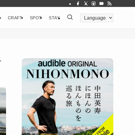
&
CRAFT
SPOT
STAY
市