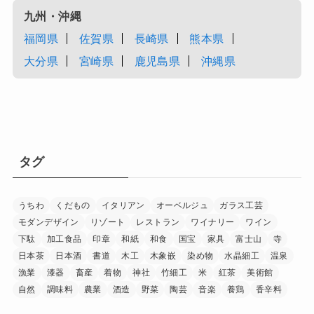
九州・沖縄
福岡県
佐賀県
長崎県
熊本県
大分県
宮崎県
鹿児島県
沖縄県
タグ
うちわ
くだもの
イタリアン
オーベルジュ
ガラス工芸
モダンデザイン
リゾート
レストラン
ワイナリー
ワイン
下駄
加工食品
印章
和紙
和食
国宝
家具
富士山
寺
日本茶
日本酒
書道
木工
木象嵌
染め物
水晶細工
温泉
漁業
漆器
畜産
着物
神社
竹細工
米
紅茶
美術館
自然
調味料
農業
酒造
野菜
陶芸
音楽
養鶏
香辛料