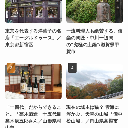
東京を代表する洋菓子の名
一流料理人も絶賛する、信
店「エーグルドゥース」／
楽の陶匠・中川一辺陶
東京都新宿区
の“究極の土鍋”/滋賀県甲
賀市
「十四代」だからできるこ
現在の城主は猫？ 雲海に
と。「高木酒造」十五代目
浮かぶ、天空の山城「備中
髙木辰五郎さん／山形県村
松山城」／岡山県高梁市
山市