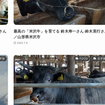
さん
最高の「米沢牛」を育てる 鈴木寿一さん·鈴木英行さ
／山形県米沢市
2013.7.9
手県
FOOD
岩手