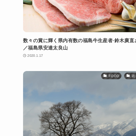
数々の賞に輝く県内有数の福島牛生産者·鈴木廣直
／福島県安達太良山
2020.1.17
FOOD
岩