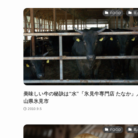
FOOD
富
美味しい牛の秘訣は“水”「氷見牛専門店 たなか」
山県氷見市
2010.9.5
FOOD
島