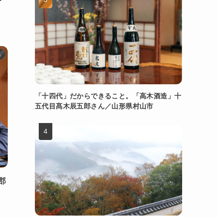
県
「十四代」だからできること。「高木酒造」十
五代目髙木辰五郎さん／山形県村山市
郡