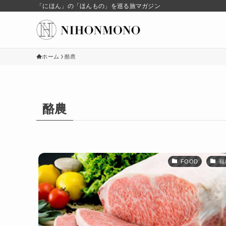
「にほん」の「ほんもの」を巡る旅マガジン
ホーム
酪農
酪農
FOOD
福