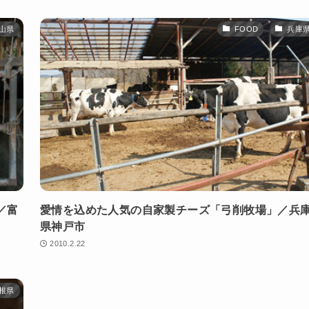
山県
FOOD
兵庫
／富
愛情を込めた人気の自家製チーズ「弓削牧場」／兵
県神戸市
2010.2.22
根県