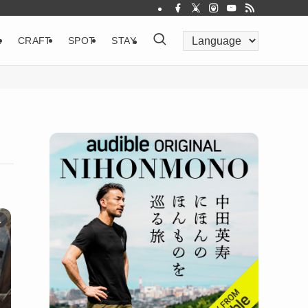
&
CRAFT
SPOT
STAY
県