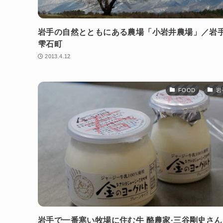
岩手の自然とともにある農場「小岩井農場」／岩
雫石町
2013.4.12
FOOD
岩
岩手で一番寒い牧場に住む牛 酪農家·三谷剛史さ