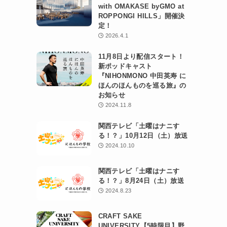
with OMAKASE byGMO at
ROPPONGI HILLS」開催決
定！
2026.4.1
11月8日より配信スタート！
新ポッドキャスト
『NIHONMONO 中田英寿 に
ほんのほんものを巡る旅』の
お知らせ
2024.11.8
関西テレビ「土曜はナニす
る！？」10月12日（土）放送
2024.10.10
関西テレビ「土曜はナニす
る！？」8月24日（土）放送
2024.8.23
CRAFT SAKE
UNIVERSITY【5時限目】野