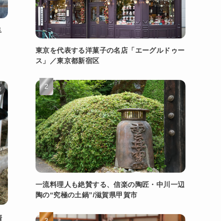
手
東京を代表する洋菓子の名店「エーグルドゥー
ス」／東京都新宿区
都
一流料理人も絶賛する、信楽の陶匠・中川一辺
陶の“究極の土鍋”/滋賀県甲賀市
清