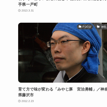
手県一戸町
2013.3.31
FOOD
神奈
育て方で味が変わる「みやじ豚 宮治勇輔」／神
県藤沢市
2012.2.23