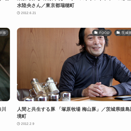
水陸央さん／東京都瑞穂町
2012.6.21
川県
FOOD
茨城
奈川
人間と共生する豚 「塚原牧場 梅山豚」／茨城県猿島
境町
2012.2.9