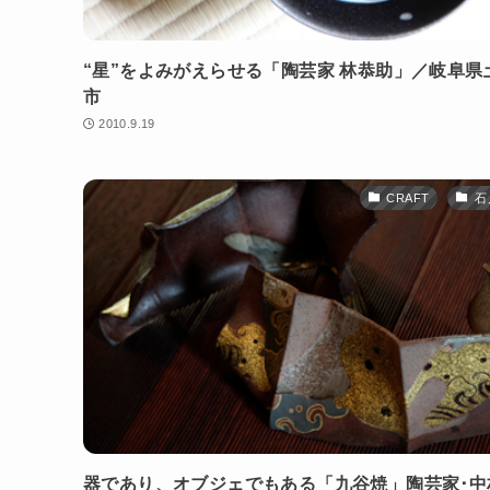
“星”をよみがえらせる「陶芸家 林恭助」／岐阜県
市
2010.9.19
CRAFT
石
器であり、オブジェでもある「九谷焼」陶芸家･中