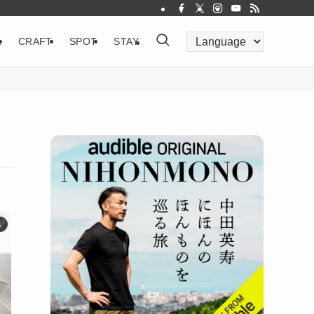
&
CRAFT
SPOT
STAY
県