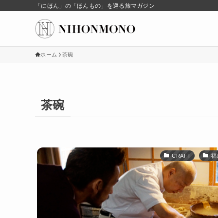
「にほん」の「ほんもの」を巡る旅マガジン
ホーム
茶碗
茶碗
CRAFT
福