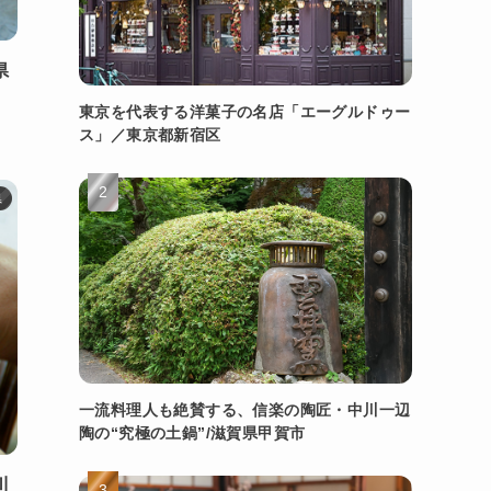
県
東京を代表する洋菓子の名店「エーグルドゥー
ス」／東京都新宿区
県
一流料理人も絶賛する、信楽の陶匠・中川一辺
陶の“究極の土鍋”/滋賀県甲賀市
川