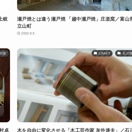
土岐
瀬戸焼とは違う瀬戸焼 「越中瀬戸焼」庄楽窯／富山
立山町
2010.9.5
川県
CRAFT
石川
村卓
木を自由に変化させる「木工芸作家 灰外達夫」／石