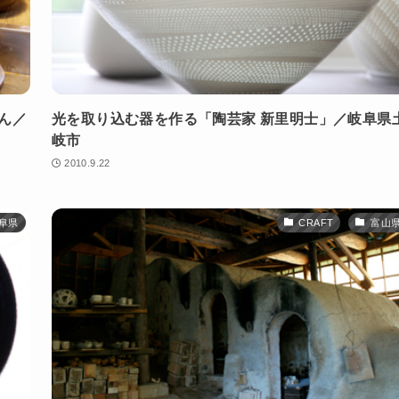
ん／
光を取り込む器を作る「陶芸家 新里明士」／岐阜県
岐市
2010.9.22
阜県
CRAFT
富山