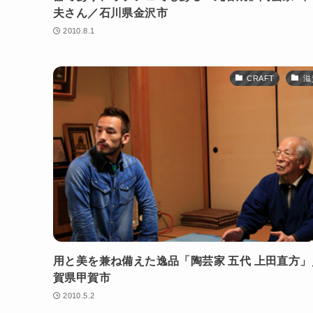
夫さん／石川県金沢市
2010.8.1
CRAFT
滋
用と美を兼ね備えた逸品「陶芸家 五代 上田直方」
賀県甲賀市
2010.5.2