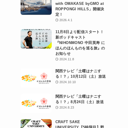
with OMAKASE byGMO at
ROPPONGI HILLS」開催決
定！
2026.4.1
11月8日より配信スタート！
新ポッドキャスト
『NIHONMONO 中田英寿 に
ほんのほんものを巡る旅』の
お知らせ
2024.11.8
関西テレビ「土曜はナニす
る！？」10月12日（土）放送
2024.10.10
関西テレビ「土曜はナニす
る！？」8月24日（土）放送
2024.8.23
CRAFT SAKE
UNIVERSITY【5時限目】野