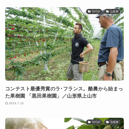
FOOD
山形県
コンテスト最優秀賞のラ･フランス。酪農から始まっ
た果樹園 「黒田果樹園」／山形県上山市
2013.7.13
FOOD
宮城県