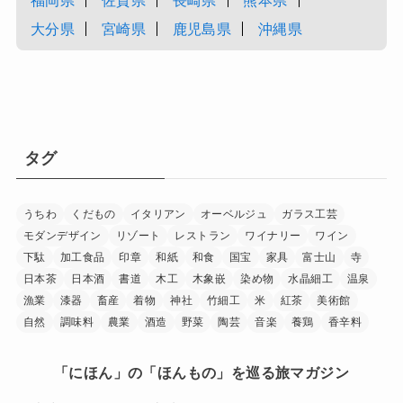
大分県
宮崎県
鹿児島県
沖縄県
タグ
うちわ
くだもの
イタリアン
オーベルジュ
ガラス工芸
モダンデザイン
リゾート
レストラン
ワイナリー
ワイン
下駄
加工食品
印章
和紙
和食
国宝
家具
富士山
寺
日本茶
日本酒
書道
木工
木象嵌
染め物
水晶細工
温泉
漁業
漆器
畜産
着物
神社
竹細工
米
紅茶
美術館
自然
調味料
農業
酒造
野菜
陶芸
音楽
養鶏
香辛料
「にほん」の「ほんもの」を巡る旅マガジン