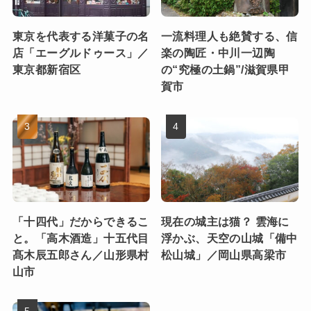
東京を代表する洋菓子の名
一流料理人も絶賛する、信
店「エーグルドゥース」／
楽の陶匠・中川一辺陶
東京都新宿区
の“究極の土鍋”/滋賀県甲
賀市
「十四代」だからできるこ
現在の城主は猫？ 雲海に
と。「高木酒造」十五代目
浮かぶ、天空の山城「備中
髙木辰五郎さん／山形県村
松山城」／岡山県高梁市
山市