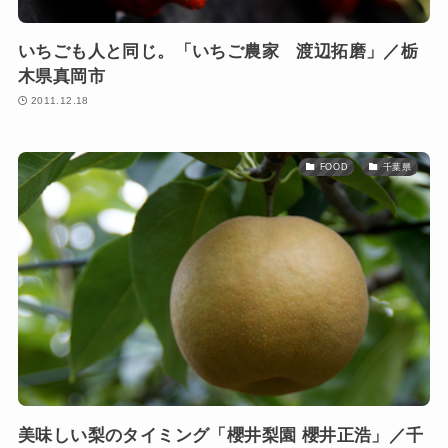
いちごも人と同じ。「いちご農家 渡辺拓磨」／栃
木県真岡市
2011.12.18
FOOD
千葉県
美味しい梨のタイミング「櫻井梨園 櫻井正浩」／千