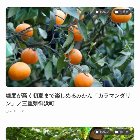
FOOD
三重県
糖度が高く初夏まで楽しめるみかん「カラマンダリ
ン」／三重県御浜町
2010.3.23
FOOD
岡山県