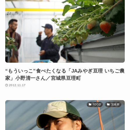
“もういっこ”食べたくなる「JAみやぎ亘理 いちご農
家」小野清一さん／宮城県亘理町
2012.11.17
FOOD
茨城県