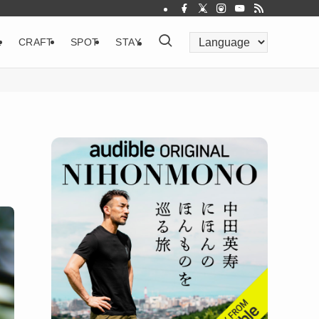
&
CRAFT
SPOT
STAY