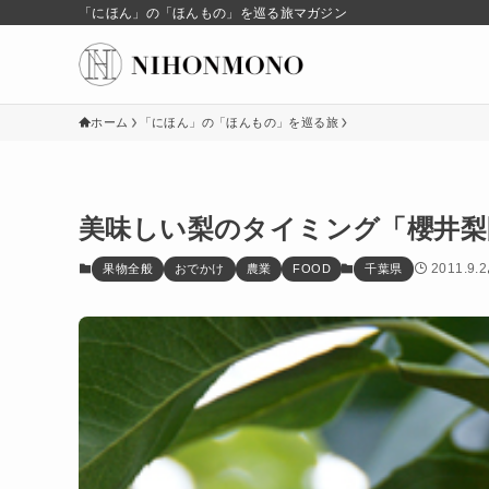
「にほん」の「ほんもの」を巡る旅マガジン
ホーム
「にほん」の「ほんもの」を巡る旅
美味しい梨のタイミング「櫻井梨
2011.9.2
果物全般
おでかけ
農業
FOOD
千葉県