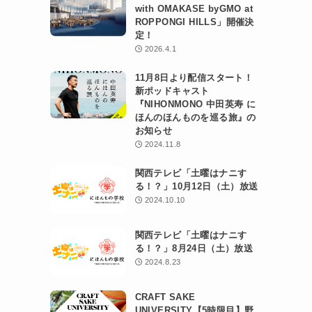
with OMAKASE byGMO at
ROPPONGI HILLS」開催決
定！
ご
2026.4.1
11月8日より配信スタート！
新ポッドキャスト
『NIHONMONO 中田英寿 に
ほんのほんものを巡る旅』の
お知らせ
2024.11.8
関西テレビ「土曜はナニす
る！？」10月12日（土）放送
2024.10.10
関西テレビ「土曜はナニす
る！？」8月24日（土）放送
2024.8.23
CRAFT SAKE
UNIVERSITY【5時限目】野