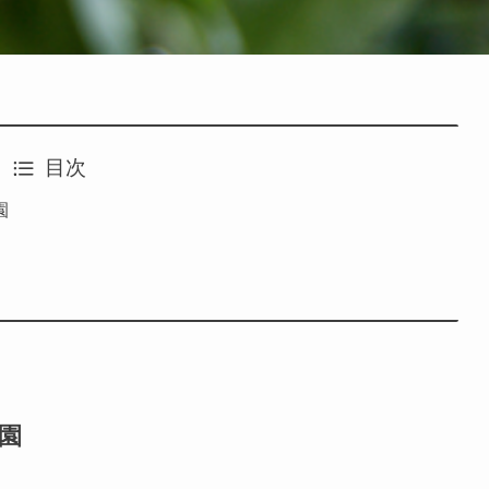
目次
園
園