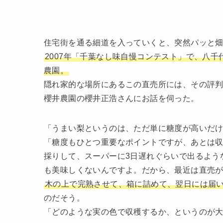
住宅街を通る細道を入っていくと、突然パッと
2007年「千葉なし味自慢コンテスト」で、八
農園。
隠れ家的な場所にあるこの直売所には、その評
櫻井農園の櫻井正浩さんにお話を伺った。
「うまい梨というのは、ただ単に糖度が高いだ
「糖度もひとつ重要なポイントですが、あとは
採りして、スーパーに3日遅れぐらいで出るよう
も美味しくないんですよ。だから、最近は直売
木の上で完熟させて、箱に詰めて、翌日には届
のだそう。
「どのような実の色で収穫するか、というのが