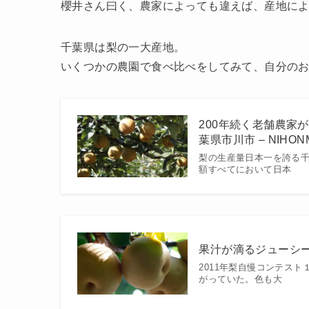
櫻井さん曰く、農家によっても違えば、産地に
千葉県は梨の一大産地。
いくつかの農園で食べ比べをしてみて、自分の
200年続く老舗農家
葉県市川市 – NIHON
梨の生産量日本一を誇る千
額すべてにおいて日本
果汁が滴るジューシーな
2011年梨自慢コンテス
がっていた。色も大