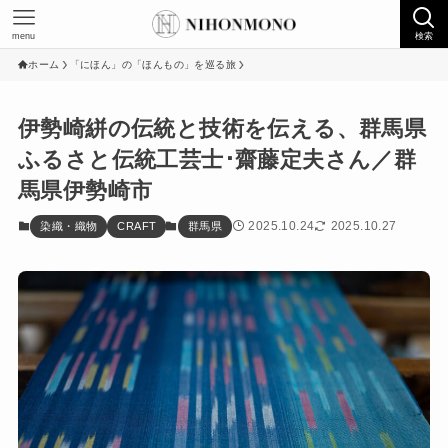
menu
検索
ホーム
「にほん」の「ほんもの」を巡る旅
伊勢崎絣の伝統と技術を伝える、群馬県
ふるさと伝統工芸士･齋藤定夫さん／群
馬県伊勢崎市
2025.10.24
2025.10.27
染織・織物
CRAFT
群馬県