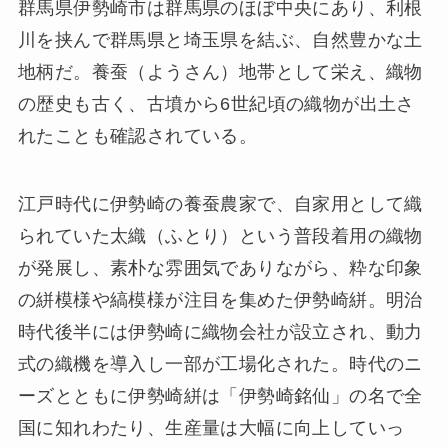
群馬県伊勢崎市は群馬県のほぼ中央にあり、利根
川を挟んで群馬県と埼玉県を結ぶ、自然豊かな土
地柄だ。養蚕（ようさん）地帯として栄え、織物
の歴史も古く、古墳から6世紀頃の織物が出土さ
れたことも確認されている。
江戸時代に伊勢崎の養蚕農家で、自家用として織
られていた太織（ふとり）という普段着用の織物
が発展し、素朴な雰囲気でありながら、粋な印象
の絣模様や縞模様が注目を集めた伊勢崎絣。明治
時代後半には伊勢崎に織物会社が設立され、動力
式の織機を導入し一部が工場化された。時代のニ
ーズとともに伊勢崎絣は「伊勢崎銘仙」の名で全
国に知れわたり、生産量は大幅に向上していっ