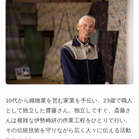
10代から織物業を営む家業を⼿伝い、23歳で職⼈
として独⽴した齋藤さん。独立してすぐ、斎藤さ
んは複雑な伊勢崎絣の作業⼯程をひとりで行い、
その伝統技術を守りながら広く人々に伝える活動