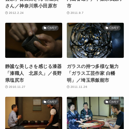
さん／神奈川県小田原市
市
2012.2.24
2011.9.7
CRAFT
CRAFT
静謐な美しさを感じる漆器
ガラスの持つ多様な魅力
「漆職人 北原久」／長野
「ガラス工芸作家 白幡
県塩尻市
明」／埼玉県飯能市
2010.11.27
2011.11.26
CRAFT
CRAFT