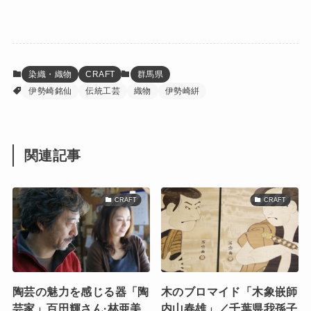
染織・織物
CRAFT
群馬県
伊勢崎銘仙
伝統工芸
織物
伊勢崎絣
関連記事
CRAFT
CRAFT
陶芸の魅力を感じる器「陶
木のブロマイド「木象嵌師
芸家」百田輝さん·林亜美
内山春雄」／千葉県我孫子