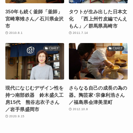
350年も続く釜師「釜師」
タウトが生み出した日本文
宮崎寒雉さん／石川県金沢
化 「西上州竹皮編でんえ
市
もん」／群馬県高崎市
2010.8.1
2011.7.14
CRAFT
CRAFT
現代になじむデザイン性を
さらなる自己の成長の為の
持つ南部鉄器 鈴木盛久工
器。陶芸家･宗像利浩さん
房15代 熊谷志衣子さん
／福島県会津美里町
／岩手県盛岡市
2012.10.8
2020.9.15