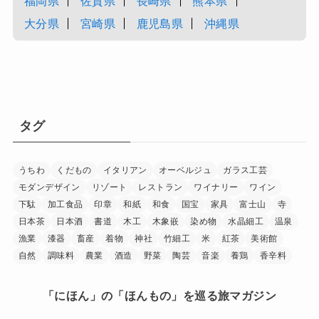
福岡県
佐賀県
長崎県
熊本県
大分県
宮崎県
鹿児島県
沖縄県
タグ
うちわ
くだもの
イタリアン
オーベルジュ
ガラス工芸
モダンデザイン
リゾート
レストラン
ワイナリー
ワイン
下駄
加工食品
印章
和紙
和食
国宝
家具
富士山
寺
日本茶
日本酒
書道
木工
木象嵌
染め物
水晶細工
温泉
漁業
漆器
畜産
着物
神社
竹細工
米
紅茶
美術館
自然
調味料
農業
酒造
野菜
陶芸
音楽
養鶏
香辛料
「にほん」の「ほんもの」を巡る旅マガジン