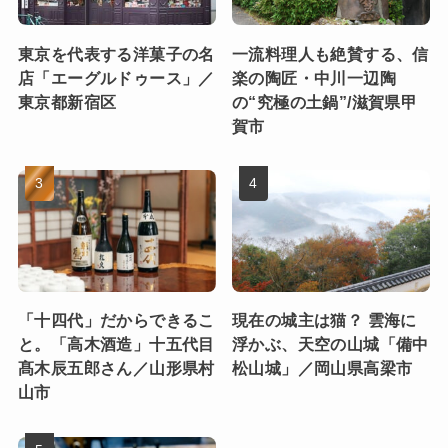
東京を代表する洋菓子の名
一流料理人も絶賛する、信
店「エーグルドゥース」／
楽の陶匠・中川一辺陶
東京都新宿区
の“究極の土鍋”/滋賀県甲
賀市
「十四代」だからできるこ
現在の城主は猫？ 雲海に
と。「高木酒造」十五代目
浮かぶ、天空の山城「備中
髙木辰五郎さん／山形県村
松山城」／岡山県高梁市
山市