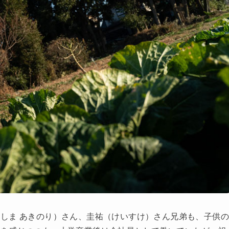
しま あきのり）さん、圭祐（けいすけ）さん兄弟も、子供の