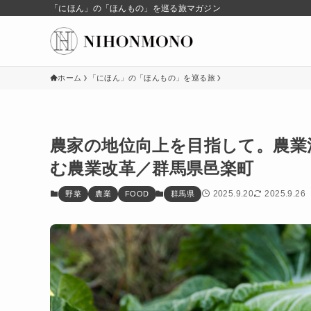
「にほん」の「ほんもの」を巡る旅マガジン
ホーム
「にほん」の「ほんもの」を巡る旅
農家の地位向上を目指して。農業法
む農業改革／群馬県邑楽町
2025.9.20
2025.9.26
野菜
農業
FOOD
群馬県