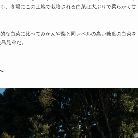
でも、冬場にこの土地で栽培される白菜は大ぶりで柔らかく甘
般的な⽩菜に比べてみかんや梨と同レベルの⾼い糖度の白菜を
松島兄弟だ。
へ