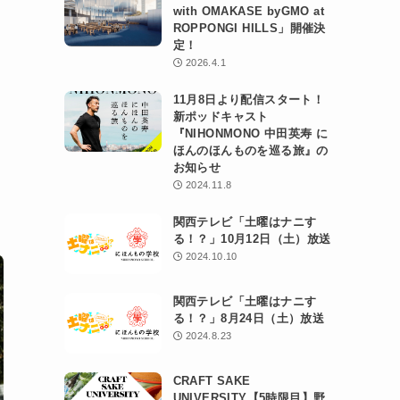
with OMAKASE byGMO at
ROPPONGI HILLS」開催決
定！
2026.4.1
11月8日より配信スタート！
新ポッドキャスト
『NIHONMONO 中田英寿 に
ほんのほんものを巡る旅』の
お知らせ
2024.11.8
関西テレビ「土曜はナニす
る！？」10月12日（土）放送
2024.10.10
関西テレビ「土曜はナニす
る！？」8月24日（土）放送
2024.8.23
CRAFT SAKE
UNIVERSITY【5時限目】野