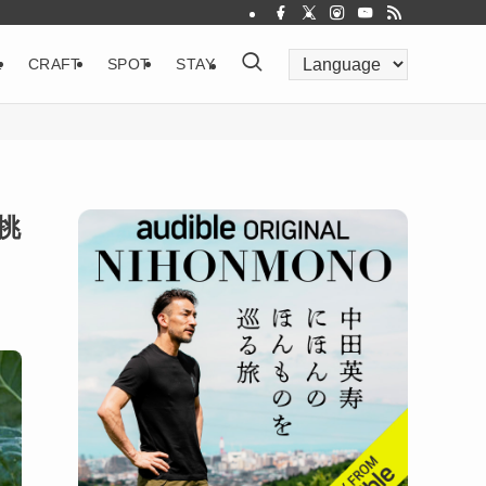
&
CRAFT
SPOT
STAY
挑