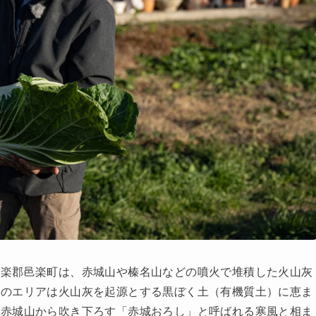
邑楽郡邑楽町は、赤城山や榛名山などの噴火で堆積した火山灰
このエリアは火山灰を起源とする黒ぼく土（有機質土）に恵ま
、赤城山から吹き下ろす「赤城おろし」と呼ばれる寒風と相ま