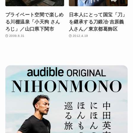
プライベート空間で楽しめ
日本人にとって国宝「刀」
る川棚温泉「小天狗 さん
を継承する刀鍛冶·吉原義
ろじ」／山口県下関市
人さん／東京都葛飾区
2009.8.31
2012.4.19