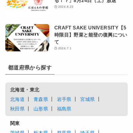
る！？」8月24日（土）放送
2024.8.23
CRAFT SAKE UNIVERSITY【5
時限目】野菜と能登の復興につい
て
2024.7.1
都道府県から探す
北海道・東北
北海道
青森県
岩手県
宮城県
秋田県
山形県
福島県
関東
茨城県
栃木県
群馬県
埼玉県