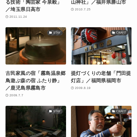
る技術「陶芸家 今泉毅」
山神社」／福井県勝山市
／埼玉県日高市
2010.7.25
2011.11.24
STAY
CRAFT
古民家風の宿「霧島温泉郷
提灯づくりの老舗「門田提
鳥遊ぶ森の宿 ふたり静」
灯店」／福岡県福岡市
／鹿児島県霧島市
2009.8.19
2009.7.7
STAY
CRAFT