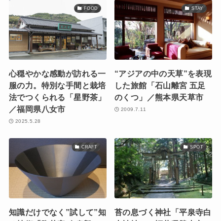
FOOD
STAY
心穏やかな感動が訪れる一
“アジアの中の天草”を表現
服の力。特別な手間と栽培
した旅館「石山離宮 五足
法でつくられる「星野茶」
のくつ」／熊本県天草市
／福岡県八女市
2009.7.11
2025.5.28
CRAFT
SPOT
知識だけでなく”試して”知
苔の息づく神社「平泉寺白