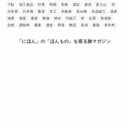
下駄
加工食品
印章
和紙
和食
国宝
家具
富士山
寺
日本茶
日本酒
書道
木工
木象嵌
染め物
水晶細工
温泉
漁業
漆器
畜産
着物
神社
竹細工
米
紅茶
美術館
自然
調味料
農業
酒造
野菜
陶芸
音楽
養鶏
香辛料
「にほん」の「ほんもの」を巡る旅マガジン
日本中を巡り、その土地に行ったからこそ見つけられた
「にほん」の「ほんもの」。
旅で出会ったうまいもの、美しい場所、手に馴染む道
具、人の暖かさーー。
「にほんもの」は、日本文化の素晴らしさを
少しでも多くの人に知ってもらうきっかけを作ります。