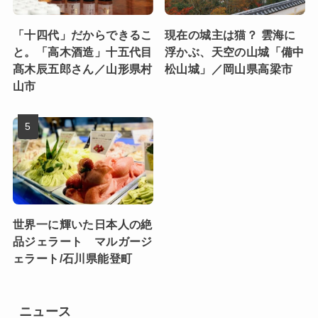
「十四代」だからできるこ
現在の城主は猫？ 雲海に
と。「高木酒造」十五代目
浮かぶ、天空の山城「備中
髙木辰五郎さん／山形県村
松山城」／岡山県高梁市
山市
世界一に輝いた日本人の絶
品ジェラート マルガージ
ェラート/石川県能登町
ニュース