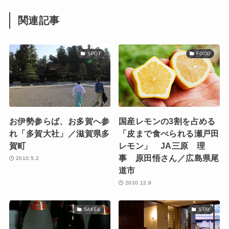
関連記事
SPOT
FOOD
お伊勢参らば、お多賀へ参
国産レモンの3割を占める
れ「多賀大社」／滋賀県多
「皮まで食べられる瀬戸田
賀町
レモン」 JA三原 理
事 原田悟さん／広島県尾
2010.5.2
道市
2020.12.9
SAKE&
STAY