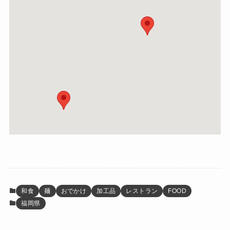
和食
麺
おでかけ
加工品
レストラン
FOOD
福岡県