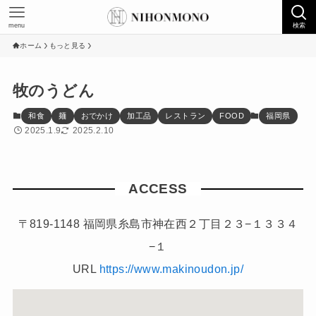
menu
検索
ホーム
もっと見る
牧のうどん
和食
麺
おでかけ
加工品
レストラン
FOOD
福岡県
2025.1.9
2025.2.10
ACCESS
〒819-1148 福岡県糸島市神在西２丁目２３−１３３４
−１
URL
https://www.makinoudon.jp/