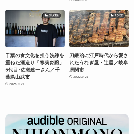
SAKE&
FOOD
千葉の食文化を担う洗練を
刀鍛冶に江戸時代から愛さ
重ねた酒造り「寒菊銘醸」
れたうなぎ屋・辻屋／岐阜
5代目･佐瀬建一さん／千
県関市
葉県山武市
2022.9.21
2025.9.21