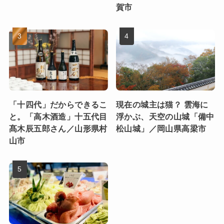
賀市
「十四代」だからできるこ
現在の城主は猫？ 雲海に
と。「高木酒造」十五代目
浮かぶ、天空の山城「備中
髙木辰五郎さん／山形県村
松山城」／岡山県高梁市
山市