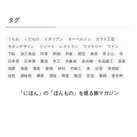
タグ
うちわ
くだもの
イタリアン
オーベルジュ
ガラス工芸
モダンデザイン
リゾート
レストラン
ワイナリー
ワイン
下駄
加工食品
印章
和紙
和食
国宝
家具
富士山
寺
日本茶
日本酒
書道
木工
木象嵌
染め物
水晶細工
温泉
漁業
漆器
畜産
着物
神社
竹細工
米
紅茶
美術館
自然
調味料
農業
酒造
野菜
陶芸
音楽
養鶏
香辛料
「にほん」の「ほんもの」を巡る旅マガジン
日本中を巡り、その土地に行ったからこそ見つけられた
「にほん」の「ほんもの」。
旅で出会ったうまいもの、美しい場所、手に馴染む道
具、人の暖かさーー。
「にほんもの」は、日本文化の素晴らしさを