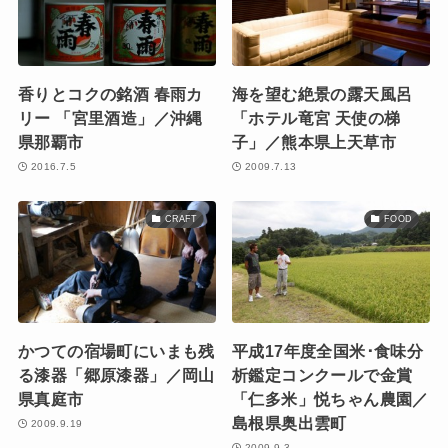
香りとコクの銘酒 春雨カ
海を望む絶景の露天風呂
リー 「宮里酒造」／沖縄
「ホテル竜宮 天使の梯
県那覇市
子」／熊本県上天草市
2016.7.5
2009.7.13
CRAFT
FOOD
かつての宿場町にいまも残
平成17年度全国米･食味分
る漆器「郷原漆器」／岡山
析鑑定コンクールで金賞
県真庭市
「仁多米」悦ちゃん農園／
島根県奥出雲町
2009.9.19
2009.9.3