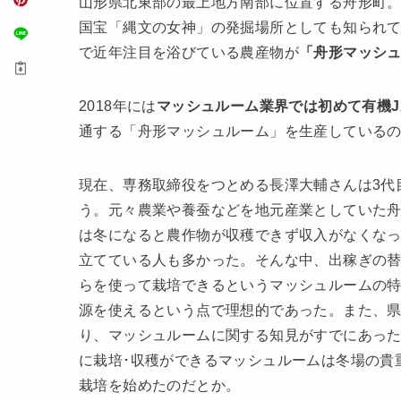
山形県北東部の最上地方南部に位置する舟形町
国宝「縄文の女神」の発掘場所としても知られてい
で近年注目を浴びている農産物が
「舟形マッシ
2018年には
マッシュルーム業界では初めて有機J
通する「舟形マッシュルーム」を生産しているの
現在、専務取締役をつとめる長澤大輔さんは3代
う。元々農業や養蚕などを地元産業としていた舟
は冬になると農作物が収穫できず収入がなくな
立てている人も多かった。そんな中、出稼ぎの
らを使って栽培できるというマッシュルームの
源を使えるという点で理想的であった。また、
り、マッシュルームに関する知見がすでにあっ
に栽培･収穫ができるマッシュルームは冬場の貴
栽培を始めたのだとか。