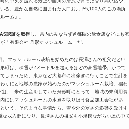
。町の中央を流れる最上小国川の清流で育った香り高い鮎や、
る。豊かな自然に囲まれた人口およそ5,100人のこの場所
ュルーム」
。
AS認証を取得
し、県内のみならず首都圏の飲食店などにも
が「有限会社 舟形マッシュルーム」だ。
目。マッシュルーム栽培を始めたのは長澤さんの祖父だとい
形町は、積雪が2メートルを超えるほどの豪雪地帯。かつて
ってしまうため、東京など大都市に出稼ぎに行くことで生計を
替わりにと地域の農家が始めたのがマッシュルーム栽培。稲わ
特性は、米の生産をしていた舟形町にとって、地域の未利用資
県内にはマッシュルームの水煮を取り扱う食品加工会社があ
たという。そのような事情から、雪や外の寒さの影響を受けず
重な収入源になり、長澤さんの祖父も小規模ながら小屋の中