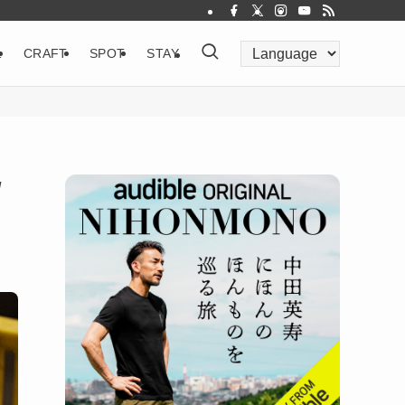
&
CRAFT
SPOT
STAY
/