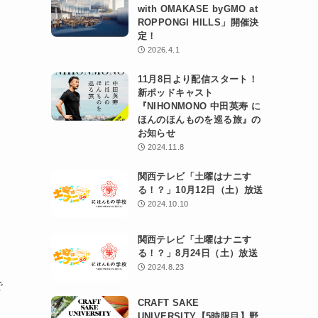
with OMAKASE byGMO at
ROPPONGI HILLS」開催決
定！
2026.4.1
11月8日より配信スタート！
流
新ポッドキャスト
『NIHONMONO 中田英寿 に
ほんのほんものを巡る旅』の
お知らせ
2024.11.8
関西テレビ「土曜はナニす
る！？」10月12日（土）放送
2024.10.10
関西テレビ「土曜はナニす
る！？」8月24日（土）放送
2024.8.23
で
CRAFT SAKE
UNIVERSITY【5時限目】野