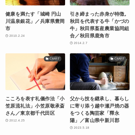
健康を満たす「城崎 円山
引き締まった赤身が特徴。
川温泉銀花」／兵庫県豊岡
秋田を代表する牛「かづの
市
牛」秋田県畜産農業協同組
合／秋田県鹿角市
2010.2.24
2014.2.7
CRAFT
CRAFT
こころを表す礼儀作法「小
父から技を継承し、暮らし
笠原流礼法」小笠原敬承斎
に寄り添う越中瀬戸焼の器
さん／東京都千代田区
をつくる陶芸家「釋永
陽」／富山県中新川郡
2012.4.25
2023.5.18