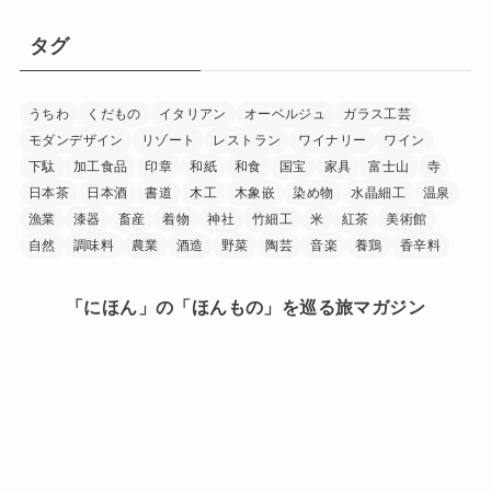
タグ
うちわ
くだもの
イタリアン
オーベルジュ
ガラス工芸
モダンデザイン
リゾート
レストラン
ワイナリー
ワイン
下駄
加工食品
印章
和紙
和食
国宝
家具
富士山
寺
日本茶
日本酒
書道
木工
木象嵌
染め物
水晶細工
温泉
漁業
漆器
畜産
着物
神社
竹細工
米
紅茶
美術館
自然
調味料
農業
酒造
野菜
陶芸
音楽
養鶏
香辛料
「にほん」の「ほんもの」を巡る旅マガジン
日本中を巡り、その土地に行ったからこそ見つけられた
「にほん」の「ほんもの」。
旅で出会ったうまいもの、美しい場所、手に馴染む道
具、人の暖かさーー。
「にほんもの」は、日本文化の素晴らしさを
少しでも多くの人に知ってもらうきっかけを作ります。