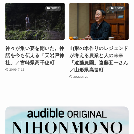
SPOT
FOOD
神々が集い宴を開いた。神
山形の米作りのレジェンド
話を今も伝える「天岩戸神
が考える農業と人の未来
社」／宮崎県高千穂町
「遠藤農園」遠藤五一さん
／山形県高畠町
2009.7.11
2023.4.29