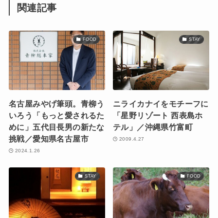
関連記事
FOOD
STAY
名古屋みやげ筆頭。青柳う
ニライカナイをモチーフに
いろう「もっと愛されるた
「星野リゾート 西表島ホ
めに」五代目長男の新たな
テル」／沖縄県竹富町
挑戦／愛知県名古屋市
2009.4.27
2024.1.26
STAY
FOOD