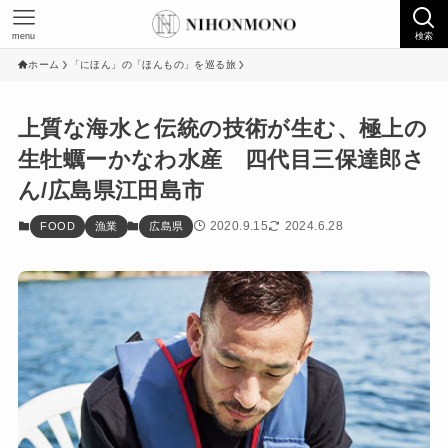
menu
検索
ホーム
「にほん」の「ほんもの」を巡る旅
上質な海水と伝統の技術が生む、極上の
生牡蠣ーかなわ水産 四代目三保達郎さ
ん/広島県江田島市
2020.9.15
2024.6.28
FOOD
漁業
広島県