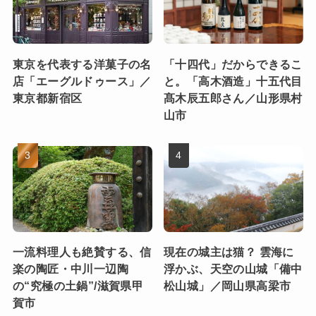
東京を代表する洋菓子の名
「十四代」だからできるこ
店「エーグルドゥース」／
と。「高木酒造」十五代目
東京都新宿区
髙木辰五郎さん／山形県村
山市
一流料理人も絶賛する、信
現在の城主は猫？ 雲海に
楽の陶匠・中川一辺陶
浮かぶ、天空の山城「備中
の“究極の土鍋”/滋賀県甲
松山城」／岡山県高梁市
賀市