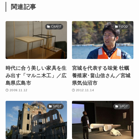
関連記事
CRAFT
FOOD
時代に合う美しい家具を生
宮城を代表する味覚 牡蠣
み出す「マルニ木工」／広
養殖家･畠山信さん／宮城
島県広島市
県気仙沼市
2009.11.12
2012.11.14
SPOT
SPOT