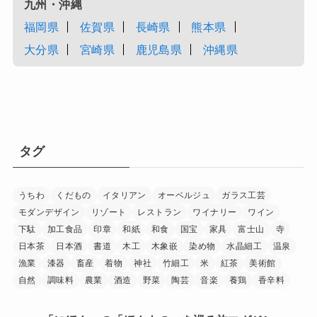
九州・沖縄
福岡県
佐賀県
長崎県
熊本県
大分県
宮崎県
鹿児島県
沖縄県
タグ
うちわ
くだもの
イタリアン
オーベルジュ
ガラス工芸
モダンデザイン
リゾート
レストラン
ワイナリー
ワイン
下駄
加工食品
印章
和紙
和食
国宝
家具
富士山
寺
日本茶
日本酒
書道
木工
木象嵌
染め物
水晶細工
温泉
漁業
漆器
畜産
着物
神社
竹細工
米
紅茶
美術館
自然
調味料
農業
酒造
野菜
陶芸
音楽
養鶏
香辛料