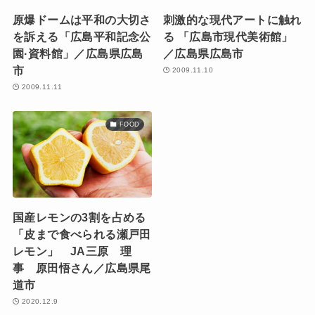
原爆ドームは平和の大切さ
刺激的な現代アートに触れ
を訴える「広島平和記念公
る 「広島市現代美術館」
園·資料館」／広島県広島
／広島県広島市
市
2009.11.10
2009.11.11
FOOD
国産レモンの3割を占める
「皮まで食べられる瀬戸田
レモン」 JA三原 理
事 原田悟さん／広島県尾
道市
2020.12.9