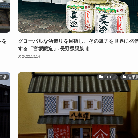
性を
グローバルな酒造りを目指し、その魅力を世界に発
する「宮坂醸造」/長野県諏訪市
2022.12.16
田県
FOOD
岩手