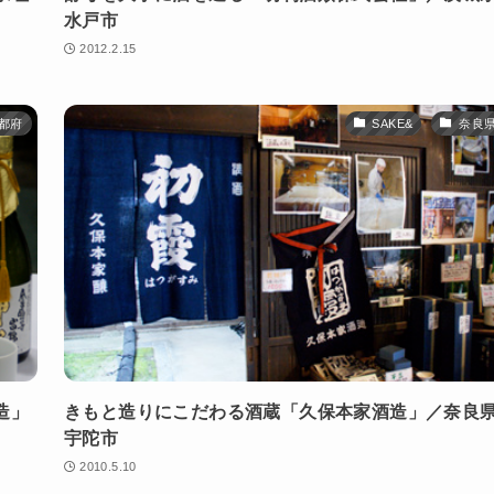
水戸市
2012.2.15
都府
SAKE&
奈良
造」
きもと造りにこだわる酒蔵「久保本家酒造」／奈良
宇陀市
2010.5.10