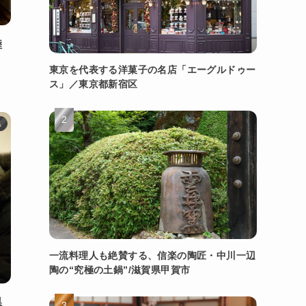
陸
東京を代表する洋菓子の名店「エーグルドゥー
ス」／東京都新宿区
県
一流料理人も絶賛する、信楽の陶匠・中川一辺
陶の“究極の土鍋”/滋賀県甲賀市
県