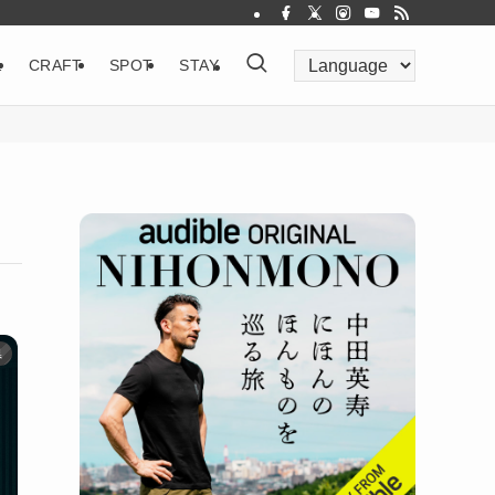
&
CRAFT
SPOT
STAY
県