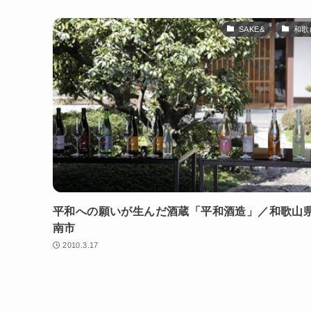
SAKE&
和歌
平和への願いが生んだ酒蔵「平和酒造」／和歌山
南市
2010.3.17