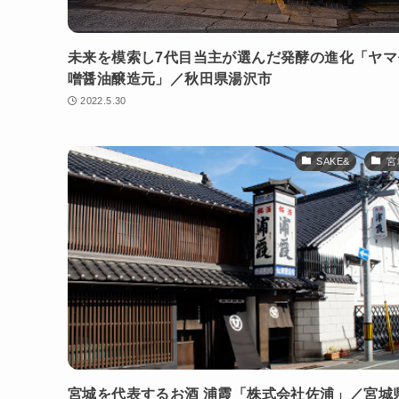
未来を模索し7代目当主が選んだ発酵の進化「ヤマ
噌醤油醸造元」／秋田県湯沢市
2022.5.30
SAKE&
宮
宮城を代表するお酒 浦霞「株式会社佐浦」／宮城