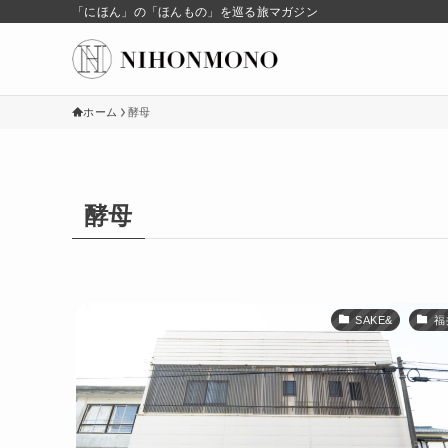
「にほん」の「ほんもの」を巡る旅マガジン
ホーム
酵母
酵母
SAKE&
福