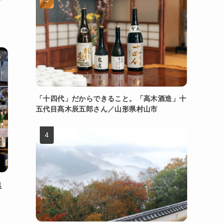
県
「十四代」だからできること。「高木酒造」十
五代目髙木辰五郎さん／山形県村山市
県