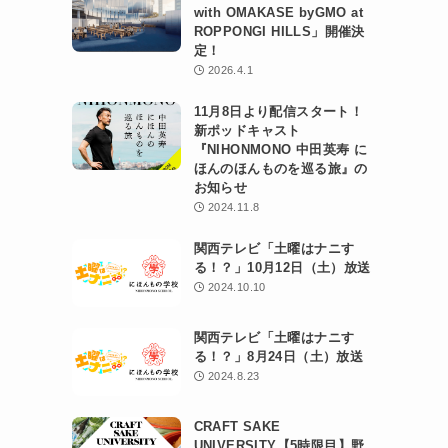
with OMAKASE byGMO at
ROPPONGI HILLS」開催決
定！
2026.4.1
11月8日より配信スタート！
新ポッドキャスト
『NIHONMONO 中田英寿 に
ほんのほんものを巡る旅』の
お知らせ
2024.11.8
関西テレビ「土曜はナニす
る！？」10月12日（土）放送
2024.10.10
関西テレビ「土曜はナニす
る！？」8月24日（土）放送
2024.8.23
CRAFT SAKE
UNIVERSITY【5時限目】野