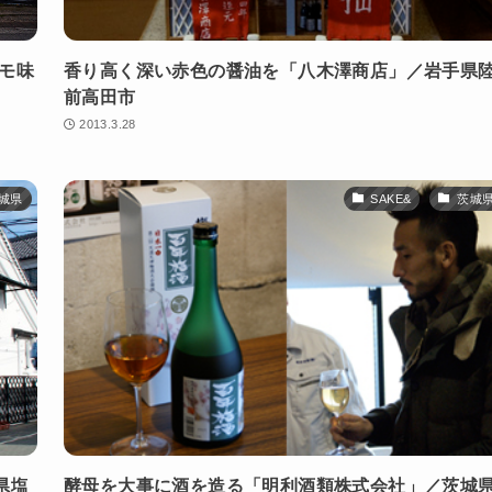
モ味
香り高く深い赤色の醤油を「八木澤商店」／岩手県
前高田市
2013.3.28
城県
SAKE&
茨城
県塩
酵母を大事に酒を造る「明利酒類株式会社」／茨城