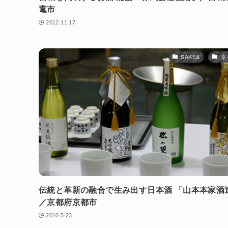
竃市
2012.11.17
SAKE&
京
伝統と革新の融合で生み出す日本酒 「山本本家酒
／京都府京都市
2010.5.23