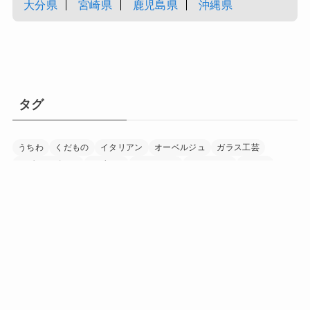
大分県
宮崎県
鹿児島県
沖縄県
タグ
うちわ
くだもの
イタリアン
オーベルジュ
ガラス工芸
モダンデザイン
リゾート
レストラン
ワイナリー
ワイン
下駄
加工食品
印章
和紙
和食
国宝
家具
富士山
寺
日本茶
日本酒
書道
木工
木象嵌
染め物
水晶細工
温泉
漁業
漆器
畜産
着物
神社
竹細工
米
紅茶
美術館
自然
調味料
農業
酒造
野菜
陶芸
音楽
養鶏
香辛料
「にほん」の「ほんもの」を巡る旅マガジン
日本中を巡り、その土地に行ったからこそ見つけられた