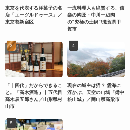
東京を代表する洋菓子の名
一流料理人も絶賛する、信
店「エーグルドゥース」／
楽の陶匠・中川一辺陶
東京都新宿区
の“究極の土鍋”/滋賀県甲
賀市
「十四代」だからできるこ
現在の城主は猫？ 雲海に
と。「高木酒造」十五代目
浮かぶ、天空の山城「備中
髙木辰五郎さん／山形県村
松山城」／岡山県高梁市
山市