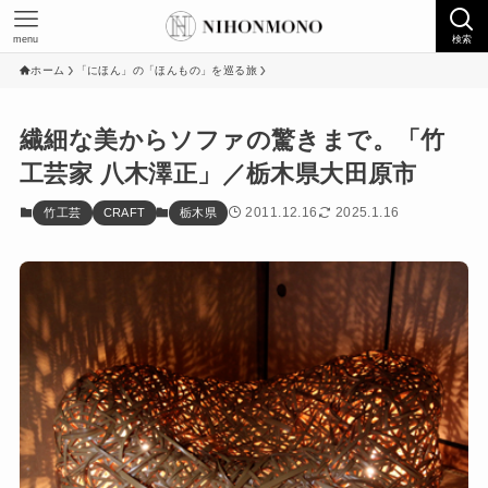
menu
検索
ホーム
「にほん」の「ほんもの」を巡る旅
繊細な美からソファの驚きまで。「竹
工芸家 八木澤正」／栃木県大田原市
2011.12.16
2025.1.16
竹工芸
CRAFT
栃木県