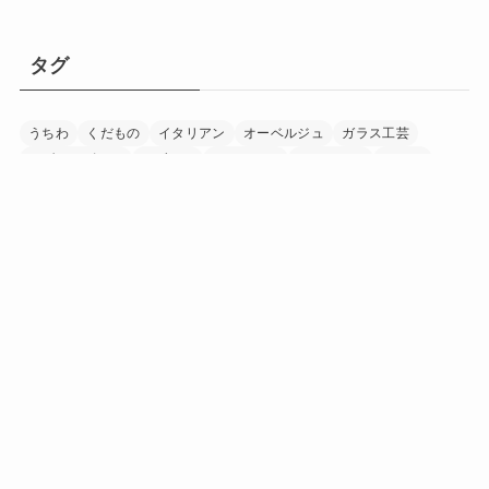
タグ
うちわ
くだもの
イタリアン
オーベルジュ
ガラス工芸
モダンデザイン
リゾート
レストラン
ワイナリー
ワイン
下駄
加工食品
印章
和紙
和食
国宝
家具
富士山
寺
日本茶
日本酒
書道
木工
木象嵌
染め物
水晶細工
温泉
漁業
漆器
畜産
着物
神社
竹細工
米
紅茶
美術館
自然
調味料
農業
酒造
野菜
陶芸
音楽
養鶏
香辛料
「にほん」の「ほんもの」を巡る旅マガジン
日本中を巡り、その土地に行ったからこそ見つけられた
「にほん」の「ほんもの」。
旅で出会ったうまいもの、美しい場所、手に馴染む道
具、人の暖かさーー。
「にほんもの」は、日本文化の素晴らしさを