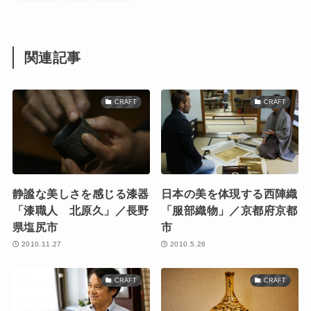
関連記事
CRAFT
CRAFT
静謐な美しさを感じる漆器
日本の美を体現する西陣織
「漆職人 北原久」／長野
「服部織物」／京都府京都
県塩尻市
市
2010.11.27
2010.5.26
CRAFT
CRAFT