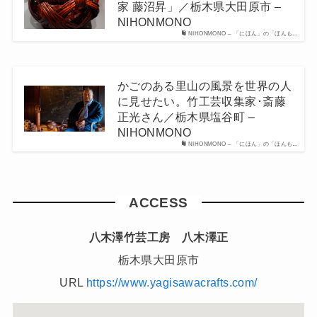
家 藤沼昇」／栃木県大田原市 –
NIHONMONO
NIHONMONO – 「にほん」の「ほんも…
かごのある里山の風景を世界の人
に見せたい。竹工芸収集家･斎藤
正光さん／栃木県塩谷町 –
NIHONMONO
NIHONMONO – 「にほん」の「ほんも…
ACCESS
八木澤竹芸工房 八木澤正
栃木県大田原市
URL
https://www.yagisawacrafts.com/