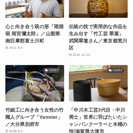
心と向き合う硯の形「雨畑
伝統の技で実用的な作品を
硯 雨宮彌太郎」／山梨県
生み出す「竹工芸 翠屋」
南巨摩郡富士川町
武関翠篁さん／東京都荒川
区
2011.8.4
2021.12.13
CRAFT
CRAFT
竹細工に向き合う女性の竹
「中川木工芸3代目・中川
職人グループ「Vannier」
周士」世界に羽ばたいたシ
／大分県別府市
ャンパンクーラーと木桶の
技/滋賀県大津市
2009.8.3