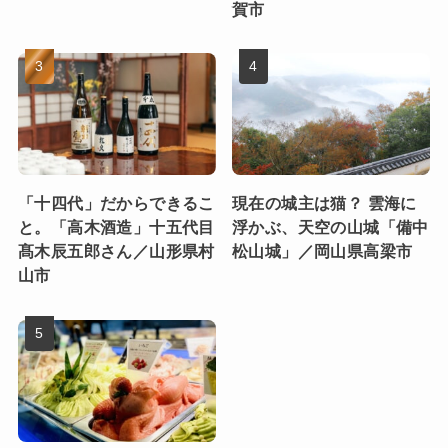
賀市
「十四代」だからできるこ
現在の城主は猫？ 雲海に
と。「高木酒造」十五代目
浮かぶ、天空の山城「備中
髙木辰五郎さん／山形県村
松山城」／岡山県高梁市
山市