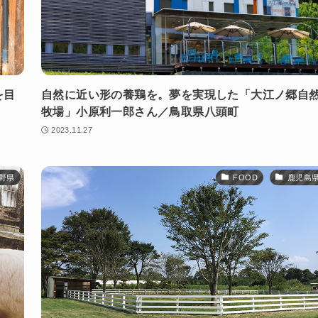
を目
自然に近い形の養鶏を。夢を実現した「大江ノ郷自
牧場」小原利一郎さん／鳥取県八頭町
2023.11.27
野県
FOOD
鹿児島