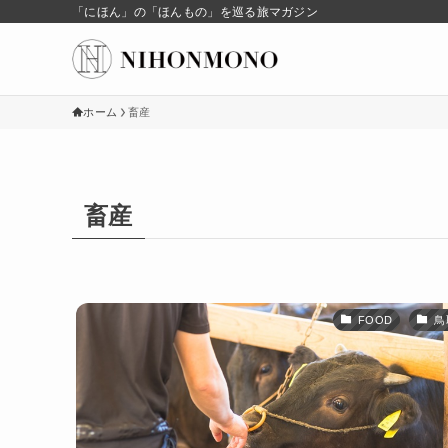
「にほん」の「ほんもの」を巡る旅マガジン
ホーム
畜産
畜産
FOOD
鳥