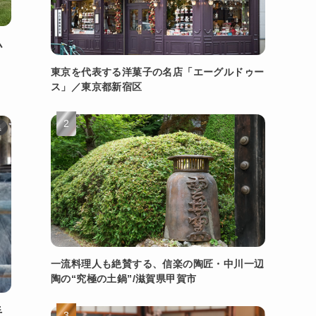
小
東京を代表する洋菓子の名店「エーグルドゥー
ス」／東京都新宿区
県
一流料理人も絶賛する、信楽の陶匠・中川一辺
陶の“究極の土鍋”/滋賀県甲賀市
手