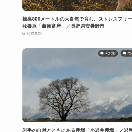
標高800メートルの大自然で育む、ストレスフリ
牧養豚「藤原畜産」／長野県安曇野市
2022.9.20
FOOD
岩
岩手の自然とともにある農場「小岩井農場」／岩