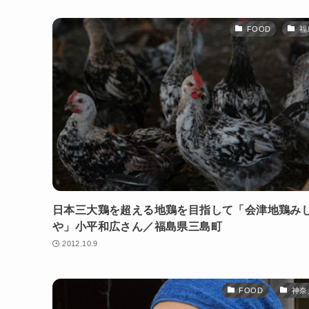
FOOD
福
日本三大鶏を超える地鶏を目指して「会津地鶏み
や」小平和広さん／福島県三島町
2012.10.9
FOOD
神奈