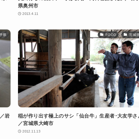
県奥州市
2013.4.11
手県
FOOD
宮城
ん／岩
稲が作り出す極上のサシ「仙台牛」生産者･大友学さ
／宮城県大崎市
2012.11.13