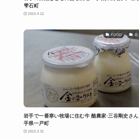
雫石町
2013.4.12
FOOD
岩
岩手で一番寒い牧場に住む牛 酪農家·三谷剛史さ
手県一戸町
2013.3.31