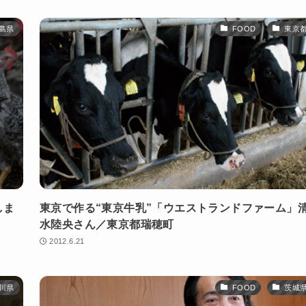
島県
FOOD
東京
しま
東京で作る“東京牛乳”「ウエストランドファーム」
水陸央さん／東京都瑞穂町
2012.6.21
川県
FOOD
茨城