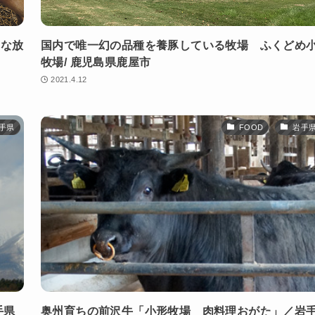
ーな放
国内で唯一幻の品種を養豚している牧場 ふくどめ
牧場/ 鹿児島県鹿屋市
2021.4.12
手県
FOOD
岩手
手県
奥州育ちの前沢牛「小形牧場 肉料理おがた」／岩