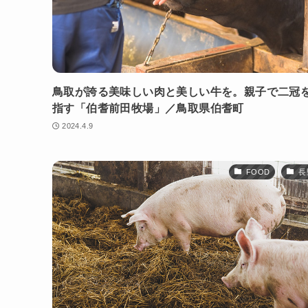
鳥取が誇る美味しい肉と美しい牛を。親子で二冠
指す「伯耆前田牧場」／鳥取県伯耆町
2024.4.9
FOOD
長