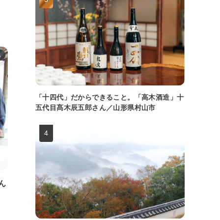
県
「十四代」だからできること。「高木酒造」十
五代目髙木辰五郎さん／山形県村山市
ん