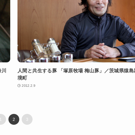
奈川
人間と共生する豚 「塚原牧場 梅山豚」／茨城県猿島
境町
2012.2.9
1
2
3