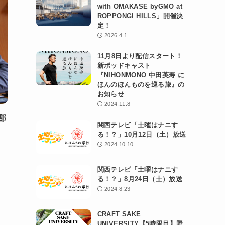
with OMAKASE byGMO at
ROPPONGI HILLS」開催決
定！
2026.4.1
11月8日より配信スタート！
新ポッドキャスト
『NIHONMONO 中田英寿 に
ほんのほんものを巡る旅』の
お知らせ
2024.11.8
郡
関西テレビ「土曜はナニす
る！？」10月12日（土）放送
2024.10.10
関西テレビ「土曜はナニす
る！？」8月24日（土）放送
2024.8.23
CRAFT SAKE
UNIVERSITY【5時限目】野