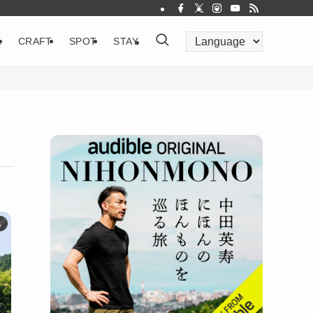
&
CRAFT
SPOT
STAY
県