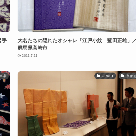
岩手
大名たちの隠れたオシャレ「江戸小紋 藍田正雄」
群馬県高崎市
2011.7.11
阜県
CRAFT
京都