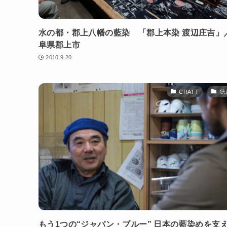
水の都・郡上八幡の藍染 「郡上本染 渡辺庄吉」
阜県郡上市
2010.9.20
CRAFT
徳
もう1つの“ジャパン・ブルー” 日本の藍染めを支