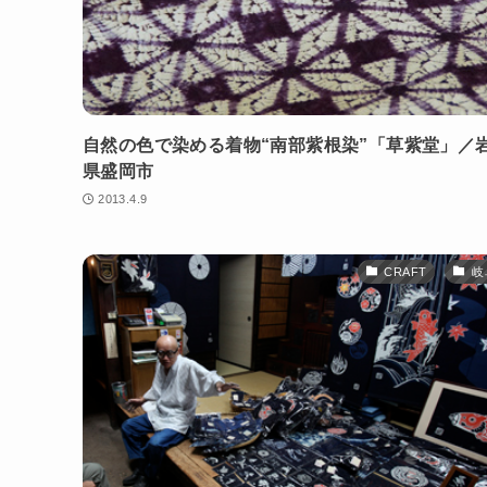
自然の色で染める着物“南部紫根染”「草紫堂」／
県盛岡市
2013.4.9
CRAFT
岐