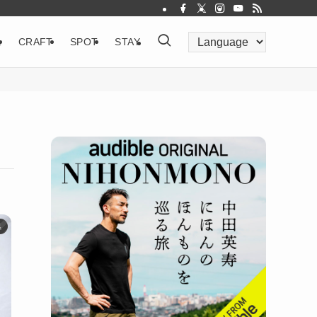
&
CRAFT
SPOT
STAY
県