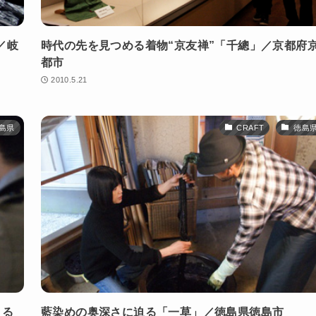
／岐
時代の先を見つめる着物“京友禅”「千總」／京都府
都市
2010.5.21
島県
CRAFT
徳島
える
藍染めの奥深さに迫る「一草」／徳島県徳島市