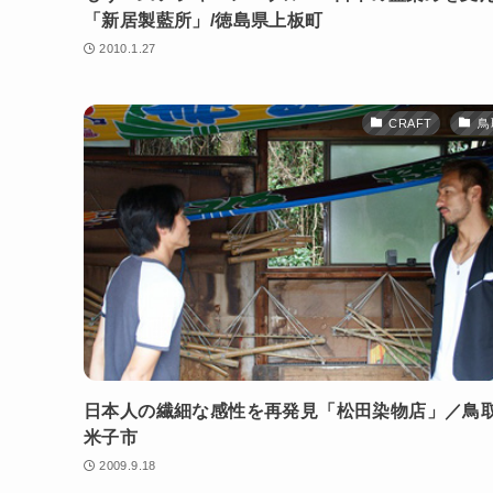
「新居製藍所」/徳島県上板町
2010.1.27
CRAFT
鳥
日本人の繊細な感性を再発見「松田染物店」／鳥
米子市
2009.9.18