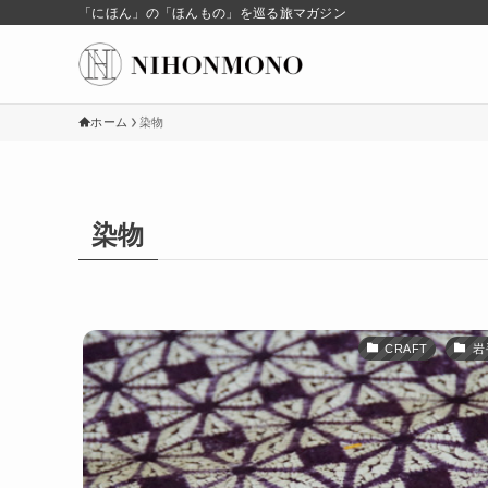
「にほん」の「ほんもの」を巡る旅マガジン
ホーム
染物
染物
CRAFT
岩