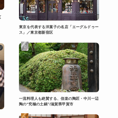
京
東京を代表する洋菓子の名店「エーグルドゥー
ス」／東京都新宿区
県
一流料理人も絶賛する、信楽の陶匠・中川一辺
陶の“究極の土鍋”/滋賀県甲賀市