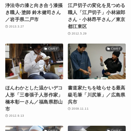
浄法寺の漆と向き合う漆掻
江戸切子の変化を見つめる
き職人·塗師 鈴木健司さん
職人「江戸切子」小林淑郎
／岩手県二戸市
さん・小林昂平さん／東京
都江東区
2013.3.27
2012.5.29
CRAFT
CRAFT
ほんわかとした温かいデコ
書道家たちを唸らせる最高
人形「三春張子人形作家」
級毛筆「川尻筆」／広島県
橋本彰一さん／福島県郡山
呉市
市
2009.11.11
2012.9.13
CRAFT
CRAFT