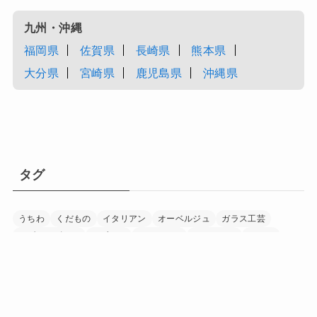
九州・沖縄
福岡県
佐賀県
長崎県
熊本県
大分県
宮崎県
鹿児島県
沖縄県
タグ
うちわ
くだもの
イタリアン
オーベルジュ
ガラス工芸
モダンデザイン
リゾート
レストラン
ワイナリー
ワイン
下駄
加工食品
印章
和紙
和食
国宝
家具
富士山
寺
日本茶
日本酒
書道
木工
木象嵌
染め物
水晶細工
温泉
漁業
漆器
畜産
着物
神社
竹細工
米
紅茶
美術館
自然
調味料
農業
酒造
野菜
陶芸
音楽
養鶏
香辛料