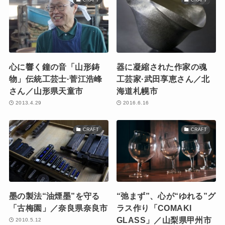
心に響く鐘の音「山形鋳
器に凝縮された作家の魂
物」伝統工芸士·菅江浩峰
工芸家·武田享恵さん／北
さん／山形県天童市
海道札幌市
2013.4.29
2016.6.16
CRAFT
CRAFT
墨の製法“油煙墨”を守る
“弛まず”、心が“ゆれる”グ
「古梅園」／奈良県奈良市
ラス作り「COMAKI
GLASS」／山梨県甲州市
2010.5.12