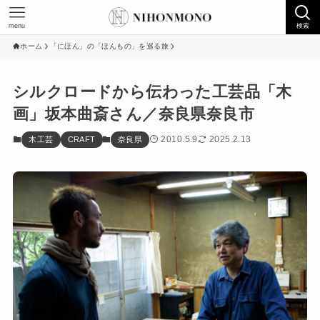
menu
検索
ホーム
「にほん」の「ほんもの」を巡る旅
シルクロードから伝わった工芸品「木
画」坂本曲斎さん／奈良県奈良市
2010.5.9
2025.2.13
木工芸
CRAFT
奈良県