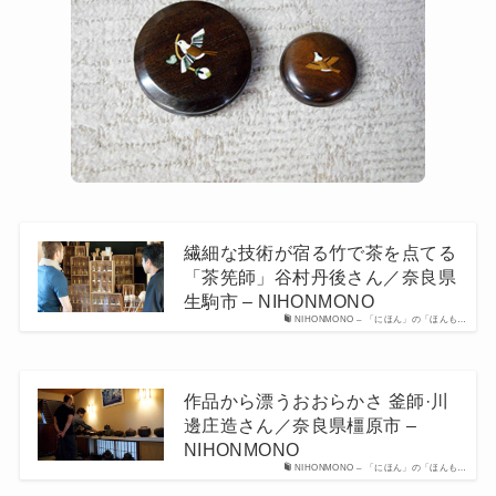
繊細な技術が宿る竹で茶を点てる
「茶筅師」谷村丹後さん／奈良県
生駒市 – NIHONMONO
NIHONMONO – 「にほん」の「ほんも…
作品から漂うおおらかさ 釜師·川
邊庄造さん／奈良県橿原市 –
NIHONMONO
NIHONMONO – 「にほん」の「ほんも…