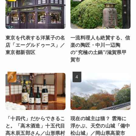
東京を代表する洋菓子の名
一流料理人も絶賛する、信
店「エーグルドゥース」／
楽の陶匠・中川一辺陶
東京都新宿区
の“究極の土鍋”/滋賀県甲
賀市
「十四代」だからできるこ
現在の城主は猫？ 雲海に
と。「高木酒造」十五代目
浮かぶ、天空の山城「備中
髙木辰五郎さん／山形県村
松山城」／岡山県高梁市