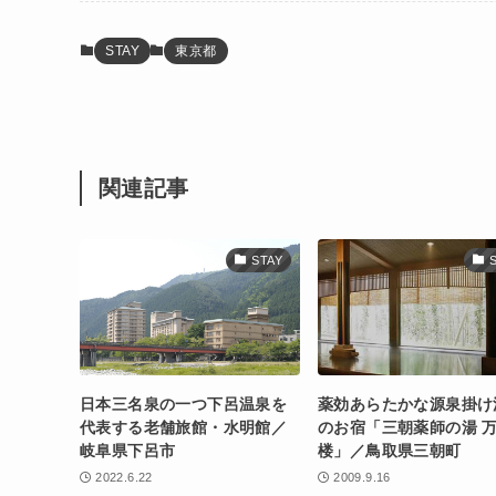
STAY
東京都
関連記事
STAY
日本三名泉の一つ下呂温泉を
薬効あらたかな源泉掛け
代表する老舗旅館・水明館／
のお宿「三朝薬師の湯 
岐阜県下呂市
楼」／鳥取県三朝町
2022.6.22
2009.9.16