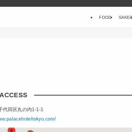
FOOD
SAKE
ACCESS
代田区丸の内1-1-1
www.palacehoteltokyo.com/