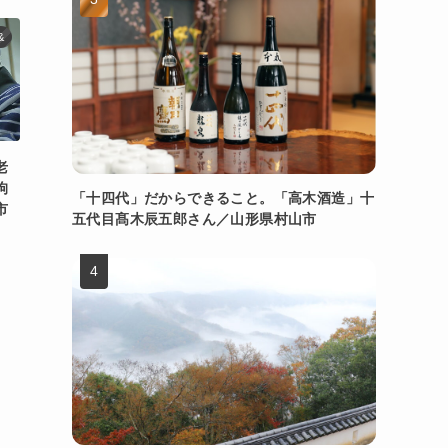
&
老
狗
「十四代」だからできること。「高木酒造」十
市
五代目髙木辰五郎さん／山形県村山市