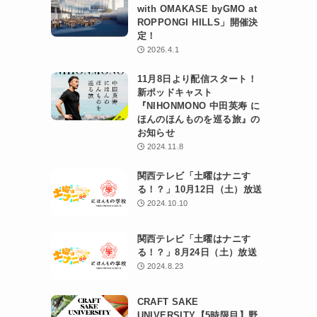
with OMAKASE byGMO at
ROPPONGI HILLS」開催決
定！
2026.4.1
11月8日より配信スタート！
新ポッドキャスト
『NIHONMONO 中田英寿 に
ほんのほんものを巡る旅』の
お知らせ
2024.11.8
関西テレビ「土曜はナニす
る！？」10月12日（土）放送
2024.10.10
関西テレビ「土曜はナニす
る！？」8月24日（土）放送
2024.8.23
CRAFT SAKE
UNIVERSITY【5時限目】野