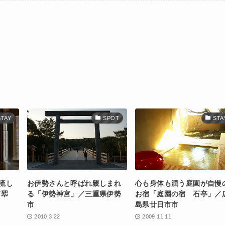
STAY
SPOT
STA
流し
お伊勢さんと呼ばれ親しまれ
心も身体も潤う庭園が自慢
万翆
る「伊勢神宮」／三重県伊勢
お宿「庭園の宿 石亭」／
市
島県廿日市市
2010.3.22
2009.11.11