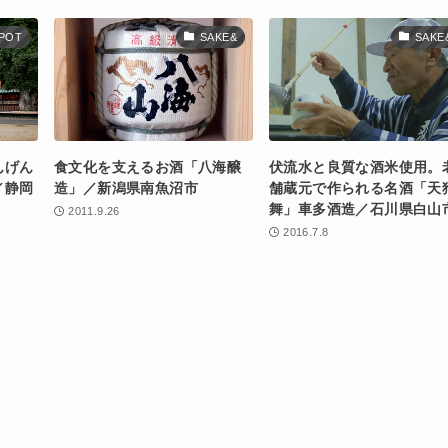
POT
SAKE&
SAKE
んげん
食文化を支えるお酒「八海醸
伏流水と良質な酒米使用。
／静岡
造」／新潟県南魚沼市
舗蔵元で作られる名酒「天
舞」車多酒造／石川県白山
2011.9.26
2016.7.8