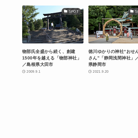
SPOT
S
物部氏全盛から続く、創建
徳川ゆかりの神社“おせ
1500年を越える「物部神社」
さん”「静岡浅間神社」
／島根県大田市
県静岡市
2009.9.1
2021.9.20