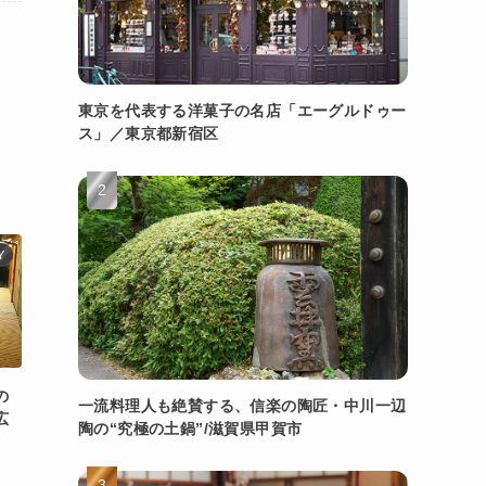
東京を代表する洋菓子の名店「エーグルドゥー
ス」／東京都新宿区
Y
の
一流料理人も絶賛する、信楽の陶匠・中川一辺
広
陶の“究極の土鍋”/滋賀県甲賀市