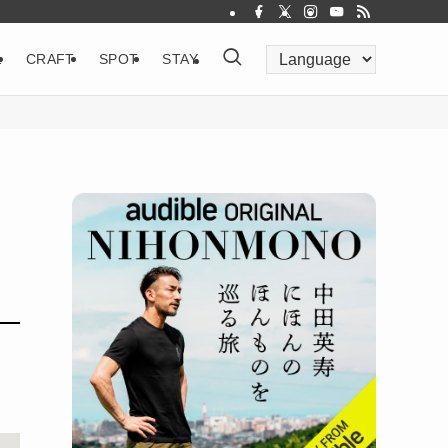
&
CRAFT
SPOT
STAY