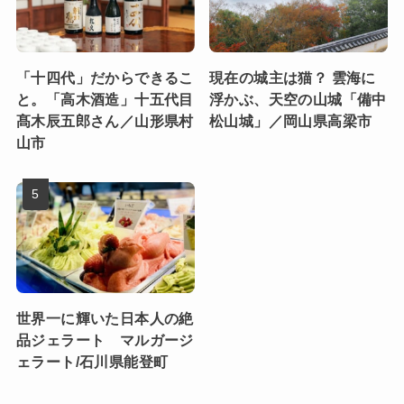
「十四代」だからできるこ
現在の城主は猫？ 雲海に
と。「高木酒造」十五代目
浮かぶ、天空の山城「備中
髙木辰五郎さん／山形県村
松山城」／岡山県高梁市
山市
世界一に輝いた日本人の絶
品ジェラート マルガージ
ェラート/石川県能登町