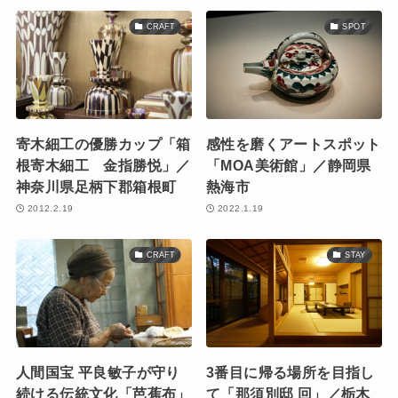
CRAFT
SPOT
寄木細工の優勝カップ「箱
感性を磨くアートスポット
根寄木細工 金指勝悦」／
「MOA美術館」／静岡県
神奈川県足柄下郡箱根町
熱海市
2012.2.19
2022.1.19
CRAFT
STAY
人間国宝 平良敏子が守り
3番目に帰る場所を目指し
続ける伝統文化「芭蕉布」
て「那須別邸 回」／栃木