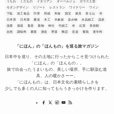
うちわ
くだもの
イタリアン
オーベルジュ
ガラス工芸
モダンデザイン
リゾート
レストラン
ワイナリー
ワイン
下駄
加工食品
印章
和紙
和食
国宝
家具
富士山
寺
日本茶
日本酒
書道
木工
木象嵌
染め物
水晶細工
温泉
漁業
漆器
畜産
着物
神社
竹細工
米
紅茶
美術館
自然
調味料
農業
酒造
野菜
陶芸
音楽
養鶏
香辛料
「にほん」の「ほんもの」を巡る旅マガジン
日本中を巡り、その土地に行ったからこそ見つけられた
「にほん」の「ほんもの」。
旅で出会ったうまいもの、美しい場所、手に馴染む道
具、人の暖かさーー。
「にほんもの」は、日本文化の素晴らしさを
少しでも多くの人に知ってもらうきっかけを作ります。