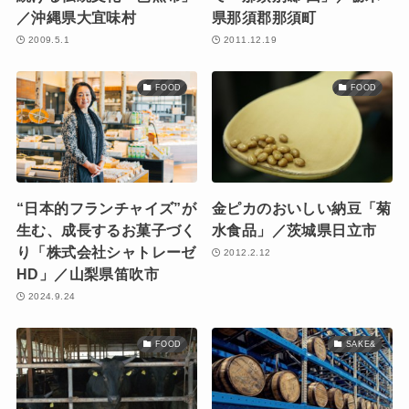
／沖縄県大宜味村
県那須郡那須町
2009.5.1
2011.12.19
FOOD
FOOD
“日本的フランチャイズ”が
金ピカのおいしい納豆「菊
生む、成長するお菓子づく
水食品」／茨城県日立市
り「株式会社シャトレーゼ
2012.2.12
HD」／山梨県笛吹市
2024.9.24
FOOD
SAKE&