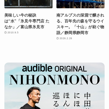
美味しい牛の秘訣
南アルプスの深淵で醸され
は“水”「氷見牛専門店 た
る、百年先の森を守るウイ
なか」／富山県氷見市
スキー。「十山」が紡ぐ物
語／静岡県静岡市
2010.9.5
2026.2.28