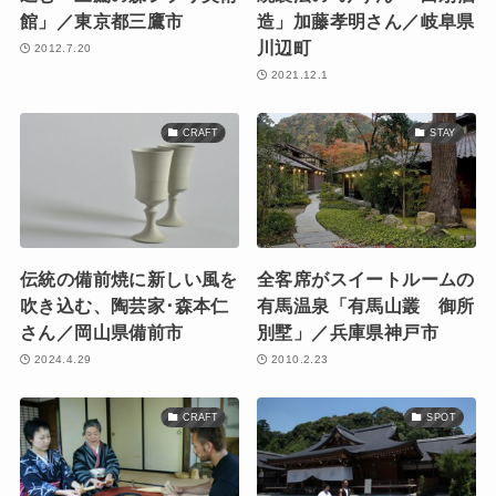
館」／東京都三鷹市
造」加藤孝明さん／岐阜県
川辺町
2012.7.20
2021.12.1
CRAFT
STAY
伝統の備前焼に新しい風を
全客席がスイートルームの
吹き込む、陶芸家･森本仁
有馬温泉「有馬山叢 御所
さん／岡山県備前市
別墅」／兵庫県神戸市
2024.4.29
2010.2.23
CRAFT
SPOT