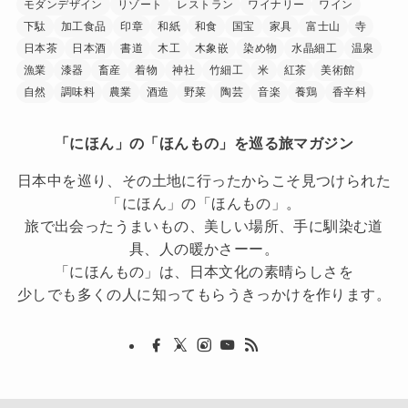
モダンデザイン
リゾート
レストラン
ワイナリー
ワイン
下駄
加工食品
印章
和紙
和食
国宝
家具
富士山
寺
日本茶
日本酒
書道
木工
木象嵌
染め物
水晶細工
温泉
漁業
漆器
畜産
着物
神社
竹細工
米
紅茶
美術館
自然
調味料
農業
酒造
野菜
陶芸
音楽
養鶏
香辛料
「にほん」の「ほんもの」を巡る旅マガジン
日本中を巡り、その土地に行ったからこそ見つけられた
「にほん」の「ほんもの」。
旅で出会ったうまいもの、美しい場所、手に馴染む道
具、人の暖かさーー。
「にほんもの」は、日本文化の素晴らしさを
少しでも多くの人に知ってもらうきっかけを作ります。