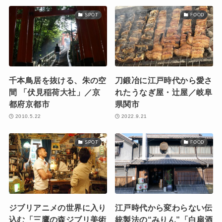
SPOT
FOOD
千本鳥居を抜ける、朱の空
刀鍛冶に江戸時代から愛さ
間 「伏見稲荷大社」／京
れたうなぎ屋・辻屋／岐阜
都府京都市
県関市
2010.5.22
2022.9.21
SPOT
FOOD
ジブリアニメの世界に入り
江戸時代から変わらない伝
込む「三鷹の森ジブリ美術
統製法の“みりん”「白扇酒