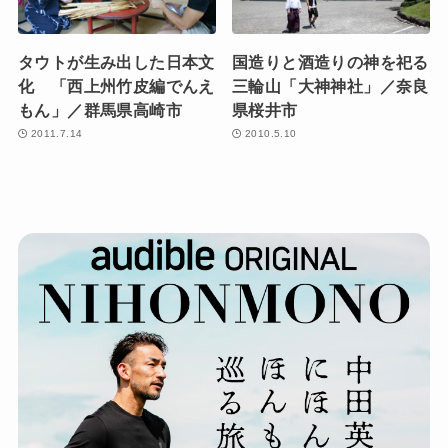
タウトが生み出した日本文
国造りと酒造りの神を祀る
化 「西上州竹皮編でんえ
三輪山「大神神社」／奈良
もん」／群馬県高崎市
県桜井市
2011.7.14
2010.5.10