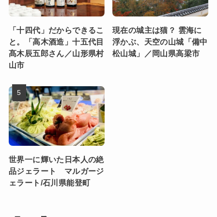
「十四代」だからできるこ
現在の城主は猫？ 雲海に
と。「高木酒造」十五代目
浮かぶ、天空の山城「備中
髙木辰五郎さん／山形県村
松山城」／岡山県高梁市
山市
世界一に輝いた日本人の絶
品ジェラート マルガージ
ェラート/石川県能登町