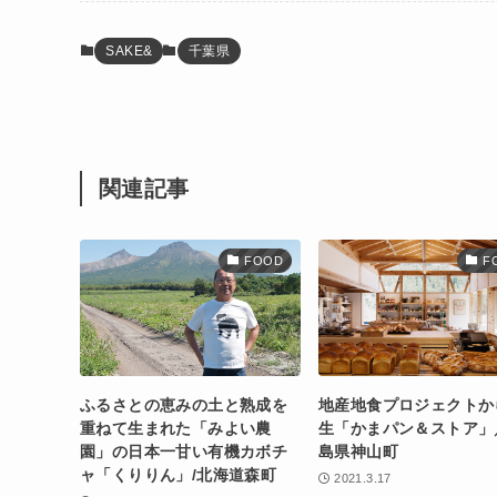
SAKE&
千葉県
関連記事
FOOD
F
ふるさとの恵みの土と熟成を
地産地食プロジェクトか
重ねて生まれた「みよい農
生「かまパン＆ストア」
園」の日本一甘い有機カボチ
島県神山町
ャ「くりりん」/北海道森町
2021.3.17