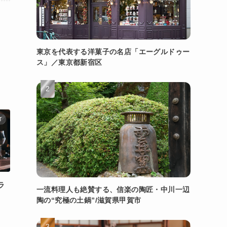
東京を代表する洋菓子の名店「エーグルドゥー
ス」／東京都新宿区
T
ラ
一流料理人も絶賛する、信楽の陶匠・中川一辺
」
陶の“究極の土鍋”/滋賀県甲賀市