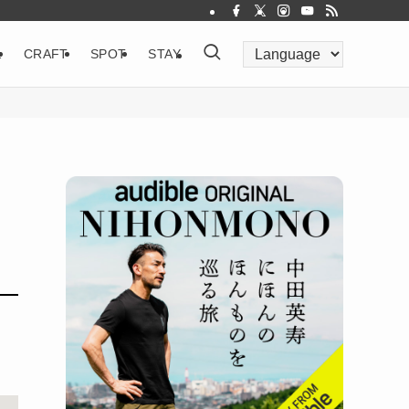
&
CRAFT
SPOT
STAY