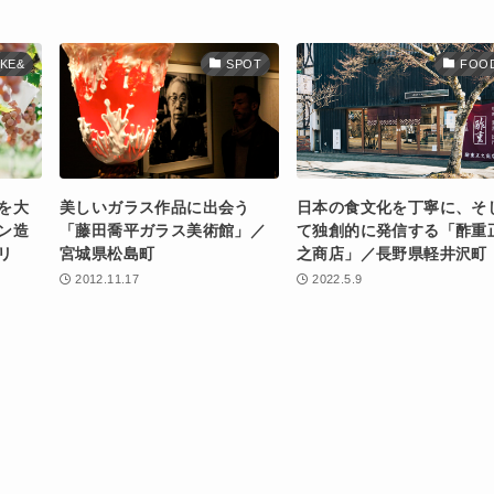
KE&
SPOT
FOO
を大
美しいガラス作品に出会う
日本の食文化を丁寧に、そ
ン造
「藤田喬平ガラス美術館」／
て独創的に発信する「酢重
リ
宮城県松島町
之商店」／長野県軽井沢町
2012.11.17
2022.5.9