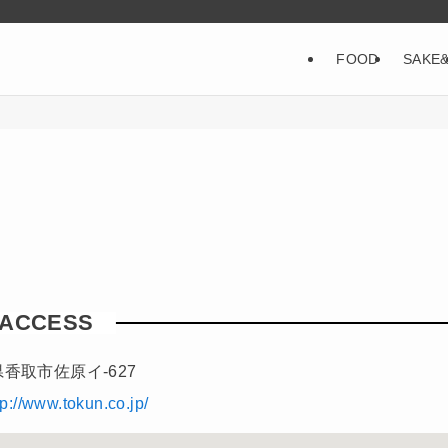
FOOD
SAKE
ACCESS
香取市佐原イ-627
tp://www.tokun.co.jp/