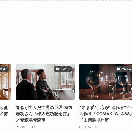
OOD
SPOT
CRAF
ら誕
青森が生んだ世界の巨匠·棟方
“弛まず”、心が“ゆれる”グ
／徳
志功さん「棟方志功記念館」
ス作り「COMAKI GLASS
／青森県青森市
／山梨県甲州市
2015.6.12
2024.1.19