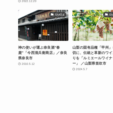
2022.12.20
SAKE&
SA
神の使いが運ぶ奈良酒“春
山梨の固有品種「甲州」
鹿”「今西清兵衛商店」／奈良
切に、伝統と革新のワイ
県奈良市
りを「ルミエールワイナ
ー」 ／山梨県笛吹市
2010.5.12
2024.5.7