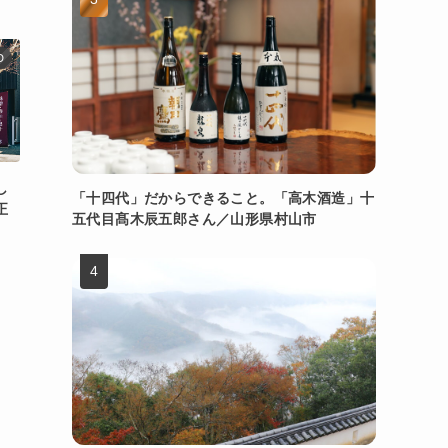
D
し
「十四代」だからできること。「高木酒造」十
正
五代目髙木辰五郎さん／山形県村山市