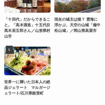
「十四代」だからできるこ
現在の城主は猫？ 雲海に
と。「高木酒造」十五代目
浮かぶ、天空の山城「備中
髙木辰五郎さん／山形県村
松山城」／岡山県高梁市
山市
世界一に輝いた日本人の絶
品ジェラート マルガージ
ェラート/石川県能登町