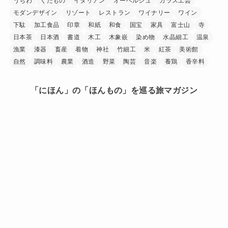
うちわ
くだもの
イタリアン
オーベルジュ
ガラス工芸
モダンデザイン
リゾート
レストラン
ワイナリー
ワイン
下駄
加工食品
印章
和紙
和食
国宝
家具
富士山
寺
日本茶
日本酒
書道
木工
木象嵌
染め物
水晶細工
温泉
漁業
漆器
畜産
着物
神社
竹細工
米
紅茶
美術館
自然
調味料
農業
酒造
野菜
陶芸
音楽
養鶏
香辛料
「にほん」の「ほんもの」を巡る旅マガジン
日本中を巡り、その土地に行ったからこそ見つけられた
「にほん」の「ほんもの」。
旅で出会ったうまいもの、美しい場所、手に馴染む道
具、人の暖かさーー。
「にほんもの」は、日本文化の素晴らしさを
少しでも多くの人に知ってもらうきっかけを作ります。