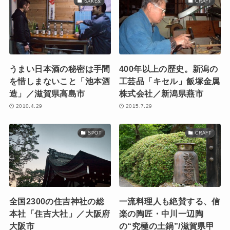
SAKE&
CRAFT
うまい日本酒の秘密は手間
400年以上の歴史。新潟の
を惜しまないこと「池本酒
工芸品「キセル」飯塚金属
造」／滋賀県高島市
株式会社／新潟県燕市
2010.4.29
2015.7.29
SPOT
CRAFT
全国2300の住吉神社の総
一流料理人も絶賛する、信
本社「住吉大社」／大阪府
楽の陶匠・中川一辺陶
大阪市
の“究極の土鍋”/滋賀県甲