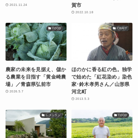
賀市
2021.11.24
2022.10.18
FOOD
CRAFT
農家の未来を見据え、儲か
ほのかに香る紅の色。独学
る農業を目指す「黄金崎農
で始めた「紅花染め」染色
場」／青森県弘前市
家･鈴木孝男さん／山形県
河北町
2026.5.7
2013.5.3
レストラン
FOOD