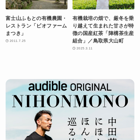
富士山ふもとの有機農園・
有機栽培の畑で、厳冬を乗
レストラン「ビオファーム
り越えて生まれた甘さが特
まつき」
徴の国産紅茶「陣構茶生産
組合」／鳥取県大山町
2011.7.25
2025.3.11