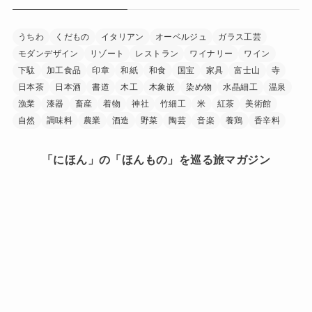
うちわ
くだもの
イタリアン
オーベルジュ
ガラス工芸
モダンデザイン
リゾート
レストラン
ワイナリー
ワイン
下駄
加工食品
印章
和紙
和食
国宝
家具
富士山
寺
日本茶
日本酒
書道
木工
木象嵌
染め物
水晶細工
温泉
漁業
漆器
畜産
着物
神社
竹細工
米
紅茶
美術館
自然
調味料
農業
酒造
野菜
陶芸
音楽
養鶏
香辛料
「にほん」の「ほんもの」を巡る旅マガジン
日本中を巡り、その土地に行ったからこそ見つけられた
「にほん」の「ほんもの」。
旅で出会ったうまいもの、美しい場所、手に馴染む道
具、人の暖かさーー。
「にほんもの」は、日本文化の素晴らしさを
少しでも多くの人に知ってもらうきっかけを作ります。