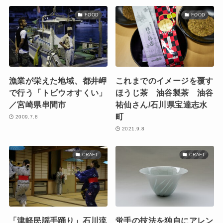
FOOD
FOOD
漁業が栄えた地域、都井岬
これまでのイメージを覆す
で行う「トビウオすくい」
ほうじ茶 油谷製茶 油谷
／宮崎県串間市
祐仙さん/石川県宝達志水
町
2009.7.8
2021.9.8
CRAFT
CRAFT
「津軽民謡手踊り」石川流
蛍手の技法を独自にアレン