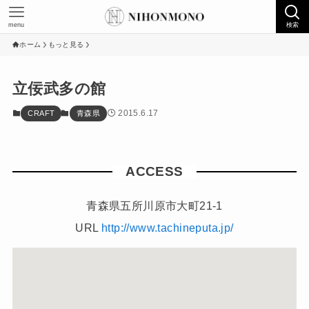
menu
検索
ホーム
もっと見る
立佞武多の館
2015.6.17
CRAFT
青森県
ACCESS
青森県五所川原市大町21-1
URL
http://www.tachineputa.jp/