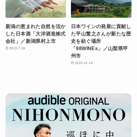
新潟の恵まれた自然を活か
日本ワインの発展に貢献し
した日本酒「大洋酒造株式
た平山繁之さんが新たな歴
会社」／新潟県村上市
史を紡ぐ場所
「98WINEs」／山梨県甲
2015.7.29
州市
2023.12.18