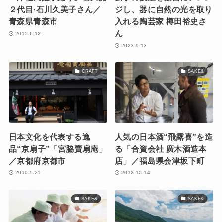
２代目·石川久美子さん／
ジし、器に自然の光を取り
青森県青森市
入れる陶芸家 樽田裕史さ
ん
2015.6.12
2023.9.13
CRAFT
SAKE&
日本文化を代表する逸
人気の日本酒“飛露喜”を造
品“京扇子”「宮脇賣扇庵」
る「合資会社 廣木酒造本
／京都府京都市
店」／福島県会津坂下町
2010.5.21
2012.10.14
SAKE&
SAKE&