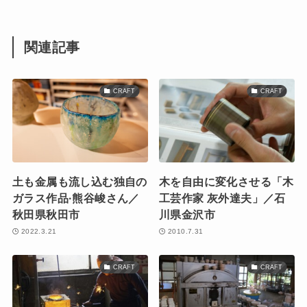
関連記事
CRAFT
CRAFT
土も金属も流し込む独自の
木を自由に変化させる「木
ガラス作品·熊谷峻さん／
工芸作家 灰外達夫」／石
秋田県秋田市
川県金沢市
2022.3.21
2010.7.31
CRAFT
CRAFT