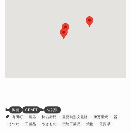
陶芸
CRAFT
佐賀県
有田町
磁器
柿右衛門
重要無形文化財
伊万里焼
器
うつわ
工芸品
やきもの
伝統工芸品
焼物
佐賀県