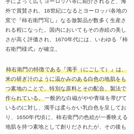
手によって広くヨーロッパ等に紹介されると、海
外で賞賛され、18世紀になるとヨーロッパ各地の
窯で『柿右衛門写し』なる倣製品が数多く生産さ
れる程になった。国内においてもその赤絵の美し
さが高く評価され、1670年代には、いわゆる『柿
右衛門様式』が確立。
柿右衛門の特徴である『濁手（にごして）』は、
米の研ぎ汁のように温かみのある白色の地肌をも
つ素地のことで、特別な原料とその配合、製法で
作られている。
一般的な白磁がやや青味を帯びて
いるのに対し、濁手は柔らかい乳白色を呈してお
り、1650年代頃に、柿右衛門の色絵が一番映える
地肌を持つ素地として創りだされたが、その後も