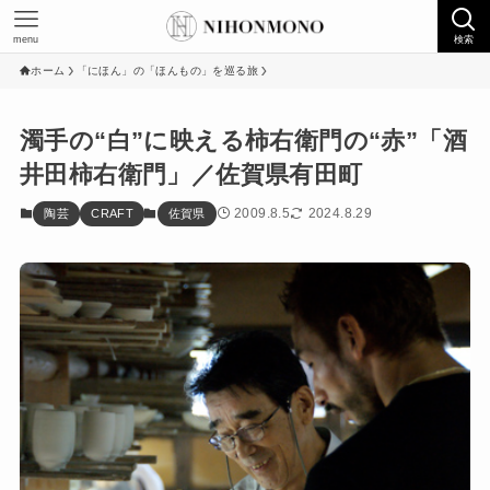
menu
検索
ホーム
「にほん」の「ほんもの」を巡る旅
濁手の“白”に映える柿右衛門の“赤”「酒
井田柿右衛門」／佐賀県有田町
2009.8.5
2024.8.29
陶芸
CRAFT
佐賀県