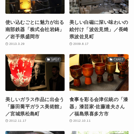
使い込むごとに魅力が出る
美しい白磁に深い味わいの
南部鉄器「株式会社岩鋳」
絵付け「波佐見焼」／長崎
／岩手県盛岡市
県波佐見町
2013.3.29
2009.8.17
SPOT
CRAFT
美しいガラス作品に出会う
食事を彩る会津伝統の「漆
「藤田喬平ガラス美術館」
器」漆芸家·佐藤達夫さん
／宮城県松島町
／福島県喜多方市
2012.11.17
2012.10.11