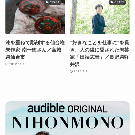
CRAFT
CRAFT
漆を重ねて彫刻する仙台堆
”好きなことを仕事に”を貫
朱作家·南一徳さん／宮城
き、人の縁に愛された陶芸
県仙台市
家「田端志音」／長野県軽
井沢
2012.11.16
2023.1.1