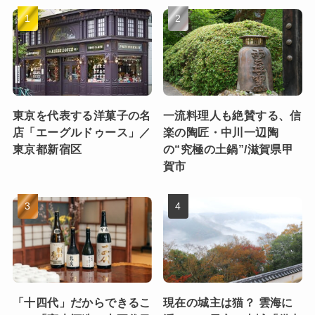
東京を代表する洋菓子の名
一流料理人も絶賛する、信
店「エーグルドゥース」／
楽の陶匠・中川一辺陶
東京都新宿区
の“究極の土鍋”/滋賀県甲
賀市
「十四代」だからできるこ
現在の城主は猫？ 雲海に