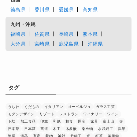
徳島県
香川県
愛媛県
高知県
九州・沖縄
福岡県
佐賀県
長崎県
熊本県
大分県
宮崎県
鹿児島県
沖縄県
タグ
うちわ
くだもの
イタリアン
オーベルジュ
ガラス工芸
モダンデザイン
リゾート
レストラン
ワイナリー
ワイン
下駄
加工食品
印章
和紙
和食
国宝
家具
富士山
寺
日本茶
日本酒
書道
木工
木象嵌
染め物
水晶細工
温泉
漁業
漆器
畜産
着物
神社
竹細工
米
紅茶
美術館