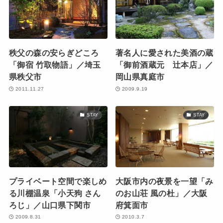
秩父の森の安らぎどころ
著名人に愛された美酒の蔵
「御宿 竹取物語」／埼玉
「御前酒蔵元 辻本店」／
県秩父市
岡山県真庭市
2011.11.27
2009.9.19
STAY
STAY
プライベート空間で楽しめ
大阪市内の夜景を一望「み
る川棚温泉「小天狗 さん
のお山荘 風の杜」／大阪
ろじ」／山口県下関市
府箕面市
2009.8.31
2010.3.7