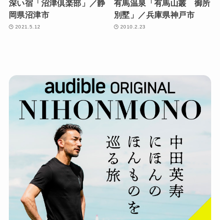
深い宿「沼津倶楽部」／静
有馬温泉「有馬山叢 御所
岡県沼津市
別墅」／兵庫県神戸市
2021.5.12
2010.2.23