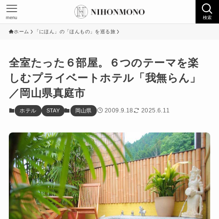
menu
検索
ホーム
「にほん」の「ほんもの」を巡る旅
全室たった６部屋。６つのテーマを楽
しむプライベートホテル「我無らん」
／岡山県真庭市
2009.9.18
2025.6.11
ホテル
STAY
岡山県