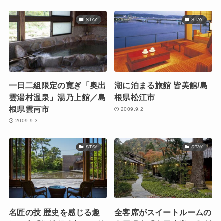
STAY
STAY
一日二組限定の寛ぎ「奥出
湖に泊まる旅館 皆美館/島
雲湯村温泉」湯乃上館／島
根県松江市
根県雲南市
2009.9.2
2009.9.3
STAY
STAY
名匠の技 歴史を感じる趣
全客席がスイートルームの