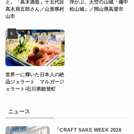
と。「高木酒造」十五代目
浮かぶ、天空の山城「備中
髙木辰五郎さん／山形県村
松山城」／岡山県高梁市
山市
世界一に輝いた日本人の絶
品ジェラート マルガージ
ェラート/石川県能登町
ニュース
「CRAFT SAKE WEEK 2026