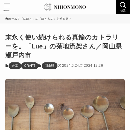
menu
検索
ホーム
「にほん」の「ほんもの」を巡る旅
末永く使い続けられる真鍮のカトラリ
ーを。「Lue」の菊地流架さん／岡山県
瀬戸内市
2024.6.24
2024.12.26
金工
CRAFT
岡山県