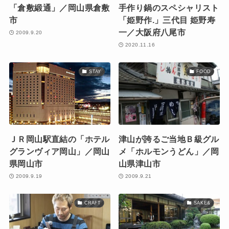
「倉敷緞通」／岡山県倉敷
手作り鍋のスペシャリスト
市
「姫野作.」三代目 姫野寿
一／大阪府八尾市
2009.9.20
2020.11.16
STAY
FOOD
ＪＲ岡山駅直結の「ホテル
津山が誇るご当地Ｂ級グル
グランヴィア岡山」／岡山
メ「ホルモンうどん」／岡
県岡山市
山県津山市
2009.9.19
2009.9.21
CRAFT
SAKE&