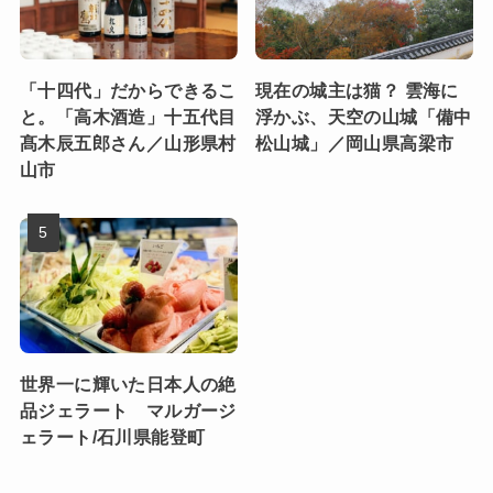
「十四代」だからできるこ
現在の城主は猫？ 雲海に
と。「高木酒造」十五代目
浮かぶ、天空の山城「備中
髙木辰五郎さん／山形県村
松山城」／岡山県高梁市
山市
世界一に輝いた日本人の絶
品ジェラート マルガージ
ェラート/石川県能登町