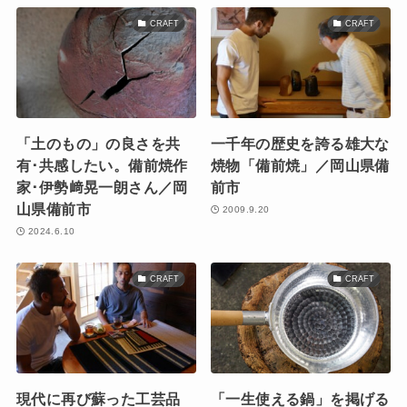
CRAFT
CRAFT
「土のもの」の良さを共
一千年の歴史を誇る雄大な
有･共感したい。備前焼作
焼物「備前焼」／岡山県備
家･伊勢﨑晃一朗さん／岡
前市
山県備前市
2009.9.20
2024.6.10
CRAFT
CRAFT
現代に再び蘇った工芸品
「一生使える鍋」を掲げる