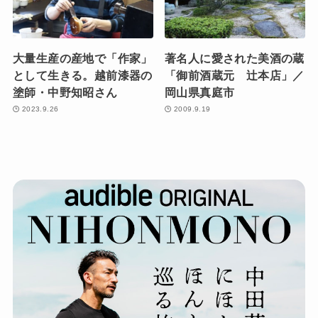
大量生産の産地で「作家」
著名人に愛された美酒の蔵
として生きる。越前漆器の
「御前酒蔵元 辻本店」／
塗師・中野知昭さん
岡山県真庭市
2023.9.26
2009.9.19