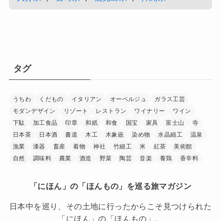
タグ
うちわ
くだもの
イタリアン
オーベルジュ
ガラス工芸
モダンデザイン
リゾート
レストラン
ワイナリー
ワイン
下駄
加工食品
印章
和紙
和食
国宝
家具
富士山
寺
日本茶
日本酒
書道
木工
木象嵌
染め物
水晶細工
温泉
漁業
漆器
畜産
着物
神社
竹細工
米
紅茶
美術館
自然
調味料
農業
酒造
野菜
陶芸
音楽
養鶏
香辛料
「にほん」の「ほんもの」を巡る旅マガジン
日本中を巡り、その土地に行ったからこそ見つけられた
「にほん」の「ほんもの」。