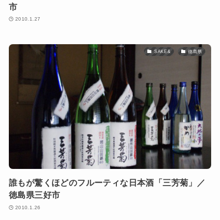
市
2010.1.27
SAKE&
徳島県
誰もが驚くほどのフルーティな日本酒「三芳菊」／
徳島県三好市
2010.1.26