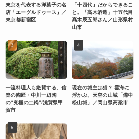
東京を代表する洋菓子の名
「十四代」だからできるこ
店「エーグルドゥース」／
と。「高木酒造」十五代目
東京都新宿区
髙木辰五郎さん／山形県村
山市
一流料理人も絶賛する、信
現在の城主は猫？ 雲海に
楽の陶匠・中川一辺陶
浮かぶ、天空の山城「備中
の“究極の土鍋”/滋賀県甲
松山城」／岡山県高梁市
賀市