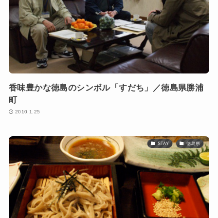
香味豊かな徳島のシンボル「すだち」／徳島県勝浦
町
2010.1.25
STAY
徳島県