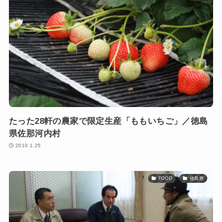
たった28軒の農家で限定生産「ももいちご」／徳島
県佐那河内村
2010.1.25
FOOD
徳島県