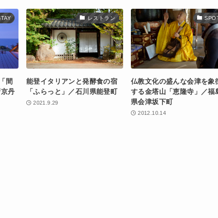
STAY
レストラン
SPO
「間
能登イタリアンと発酵食の宿
仏教文化の盛んな会津を象
府京丹
「ふらっと」／石川県能登町
する金塔山「恵隆寺」／福
県会津坂下町
2021.9.29
2012.10.14