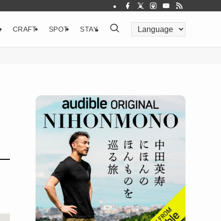
&
CRAFT
SPOT
STAY