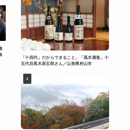
T
徴
島
「十四代」だからできること。「高木酒造」十
五代目髙木辰五郎さん／山形県村山市