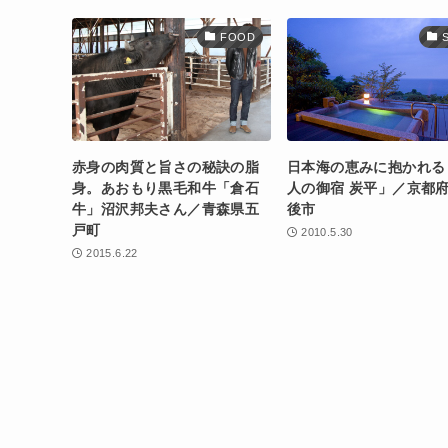
FOOD
赤身の肉質と旨さの秘訣の脂
日本海の恵みに抱かれる
身。あおもり黒毛和牛「倉石
人の御宿 炭平」／京都
牛」沼沢邦夫さん／青森県五
後市
戸町
2010.5.30
2015.6.22