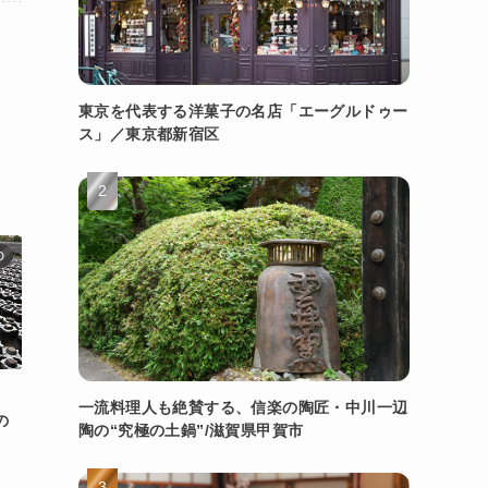
東京を代表する洋菓子の名店「エーグルドゥー
ス」／東京都新宿区
D
。
一流料理人も絶賛する、信楽の陶匠・中川一辺
の
陶の“究極の土鍋”/滋賀県甲賀市