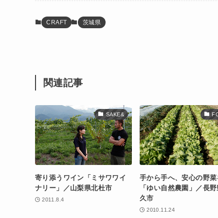
CRAFT
茨城県
関連記事
SAKE&
F
寄り添うワイン「ミサワワイ
手から手へ、安心の野菜
ナリー」／山梨県北杜市
「ゆい自然農園」／長野
久市
2011.8.4
2010.11.24