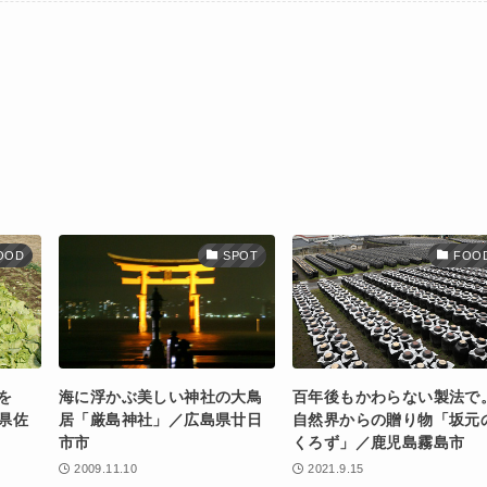
OOD
SPOT
FOO
を
海に浮かぶ美しい神社の大鳥
百年後もかわらない製法で
県佐
居「厳島神社」／広島県廿日
自然界からの贈り物「坂元
市市
くろず」／鹿児島霧島市
2009.11.10
2021.9.15