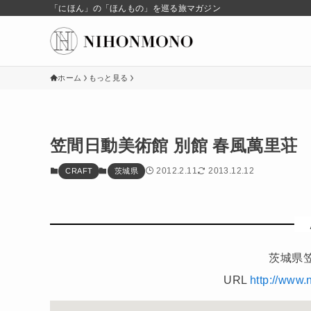
「にほん」の「ほんもの」を巡る旅マガジン
ホーム
もっと見る
笠間日動美術館 別館 春風萬里荘
2012.2.11
2013.12.12
CRAFT
茨城県
茨城県
URL
http://www.