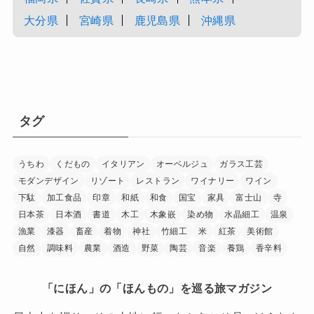
大分県
宮崎県
鹿児島県
沖縄県
タグ
うちわ
くだもの
イタリアン
オーベルジュ
ガラス工芸
モダンデザイン
リゾート
レストラン
ワイナリー
ワイン
下駄
加工食品
印章
和紙
和食
国宝
家具
富士山
寺
日本茶
日本酒
書道
木工
木象嵌
染め物
水晶細工
温泉
漁業
漆器
畜産
着物
神社
竹細工
米
紅茶
美術館
自然
調味料
農業
酒造
野菜
陶芸
音楽
養鶏
香辛料
「にほん」の「ほんもの」を巡る旅マガジン