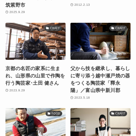
筑紫野市
2012.2.13
2025.9.29
CRAFT
CRAFT
京都の名匠の家系に生ま
父から技を継承し、暮らし
れ、山形県の山里で作陶を
に寄り添う越中瀬戸焼の器
行う陶芸家･土田 健さん
をつくる陶芸家「釋永
陽」／富山県中新川郡
2023.9.29
2023.5.18
FOOD
CRAFT