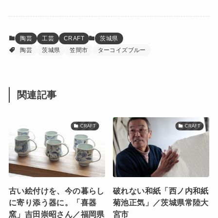
陶芸
工芸
CRAFT
茨城県
陶芸
茨城県
笠間市
ターコイズブルー
関連記事
CRAFT
CRAFT
古い絵付けを、今の暮らし
破れない和紙「西ノ内和紙
に寄り添う器に。「喜器
菊池正気」／茨城県常陸大
窯」吉田崇昭さん／福岡県
宮市