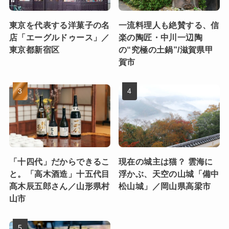
東京を代表する洋菓子の名
一流料理人も絶賛する、信
店「エーグルドゥース」／
楽の陶匠・中川一辺陶
東京都新宿区
の“究極の土鍋”/滋賀県甲
賀市
「十四代」だからできるこ
現在の城主は猫？ 雲海に
と。「高木酒造」十五代目
浮かぶ、天空の山城「備中
髙木辰五郎さん／山形県村
松山城」／岡山県高梁市
山市