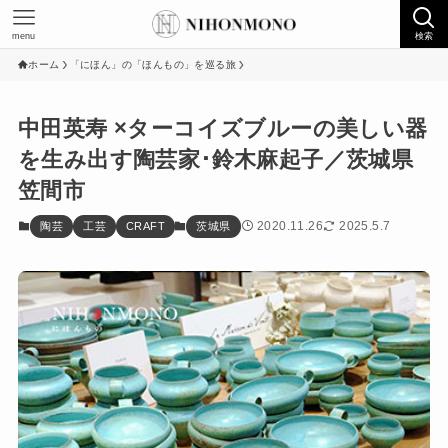
menu
検索
ホーム
「にほん」の「ほんもの」を巡る旅
中田英寿 ×ターコイズブルーの美しい器
を生み出す陶芸家･鈴木麻起子／茨城県
笠間市
2020.11.26
2025.5.7
陶芸
工芸
CRAFT
茨城県