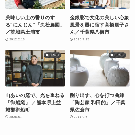
美味しい土の香りのす
金銀彩で文化の美しい心象
る“にんじん”「久松農園」
風景を器に宿す高橋朋子さ
／茨城県土浦市
ん／千葉県八街市
2012.2.10
2025.7.25
CRAFT
CRAFT
山あいの窯で、光を重ねる
削り出す、心を打つ曲線
「御船窯」 ／熊本県上益
「陶芸家 和田的」／千葉
城郡御船町
県佐倉市
2026.5.7
2011.9.6