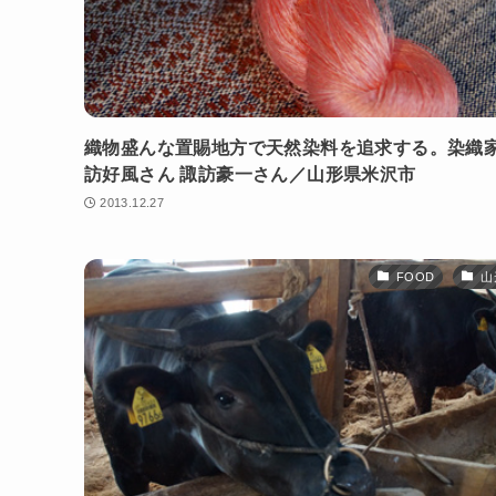
織物盛んな置賜地方で天然染料を追求する。染織家
訪好風さん 諏訪豪一さん／山形県米沢市
2013.12.27
FOOD
山