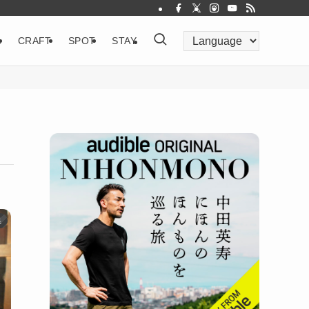
&
CRAFT
SPOT
STAY
県