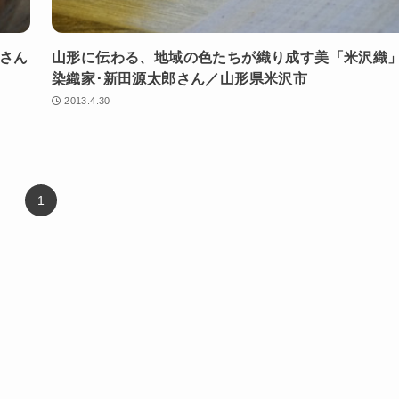
行さん
山形に伝わる、地域の色たちが織り成す美「米沢織
染織家･新田源太郎さん／山形県米沢市
2013.4.30
1