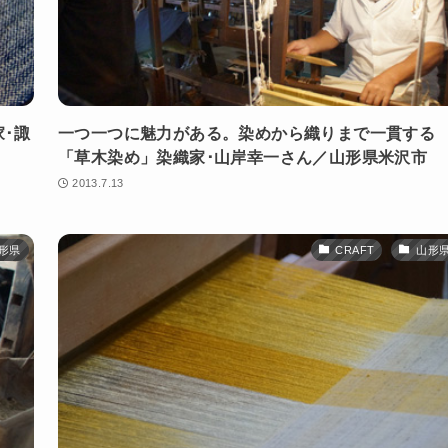
･諏
一つ一つに魅力がある。染めから織りまで一貫する
「草木染め」染織家･山岸幸一さん／山形県米沢市
2013.7.13
形県
CRAFT
山形