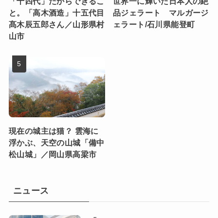
「十四代」だからできるこ
世界一に輝いた日本人の絶
と。「高木酒造」十五代目
品ジェラート マルガージ
髙木辰五郎さん／山形県村
ェラート/石川県能登町
山市
現在の城主は猫？ 雲海に
浮かぶ、天空の山城「備中
松山城」／岡山県高梁市
ニュース