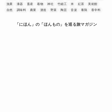
漁業
漆器
畜産
着物
神社
竹細工
米
紅茶
美術館
自然
調味料
農業
酒造
野菜
陶芸
音楽
養鶏
香辛料
「にほん」の「ほんもの」を巡る旅マガジン
日本中を巡り、その土地に行ったからこそ見つけられた
「にほん」の「ほんもの」。
旅で出会ったうまいもの、美しい場所、手に馴染む道
具、人の暖かさーー。
「にほんもの」は、日本文化の素晴らしさを
少しでも多くの人に知ってもらうきっかけを作ります。
HOME
このサイトについて
プライバシーポリシー
お問い合わせ