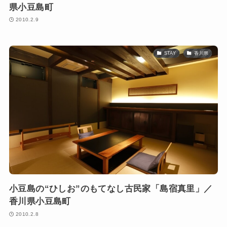
県小豆島町
2010.2.9
STAY
香川県
小豆島の“ひしお”のもてなし古民家「島宿真里」／
香川県小豆島町
2010.2.8