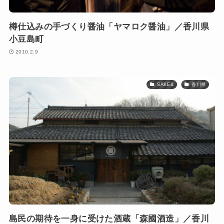
樽仕込みの手づくり醤油「ヤマロク醤油」／香川県
小豆島町
2010.2.9
SAKE&
香川県
島民の期待を一身に受けた酒蔵「森國酒造」／香川