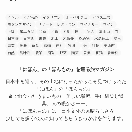
うちわ
くだもの
イタリアン
オーベルジュ
ガラス工芸
モダンデザイン
リゾート
レストラン
ワイナリー
ワイン
下駄
加工食品
印章
和紙
和食
国宝
家具
富士山
寺
日本茶
日本酒
書道
木工
木象嵌
染め物
水晶細工
温泉
漁業
漆器
畜産
着物
神社
竹細工
米
紅茶
美術館
自然
調味料
農業
酒造
野菜
陶芸
音楽
養鶏
香辛料
「にほん」の「ほんもの」を巡る旅マガジン
日本中を巡り、その土地に行ったからこそ見つけられた
「にほん」の「ほんもの」。
旅で出会ったうまいもの、美しい場所、手に馴染む道
具、人の暖かさーー。
「にほんもの」は、日本文化の素晴らしさを
少しでも多くの人に知ってもらうきっかけを作ります。