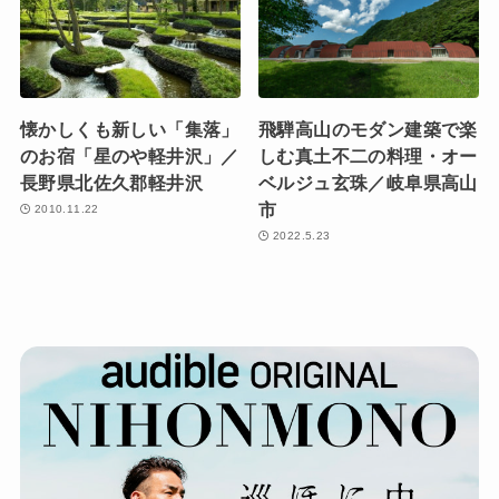
懐かしくも新しい「集落」
飛騨高山のモダン建築で楽
のお宿「星のや軽井沢」／
しむ真土不二の料理・オー
長野県北佐久郡軽井沢
ベルジュ玄珠／岐阜県高山
市
2010.11.22
2022.5.23