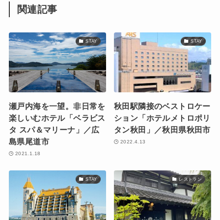
関連記事
STAY
STAY
瀬戸内海を一望。非日常を
秋田駅隣接のベストロケー
楽しいむホテル「ベラビス
ション「ホテルメトロポリ
タ スパ＆マリーナ」／広
タン秋田」／秋田県秋田市
島県尾道市
2022.4.13
2021.1.18
STAY
レストラン