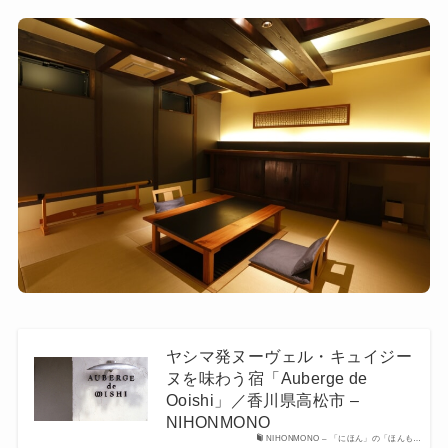
ヤシマ発ヌーヴェル・キュイジー
ヌを味わう宿「Auberge de
Ooishi」／香川県高松市 –
NIHONMONO
NIHONMONO – 「にほん」の「ほんも…