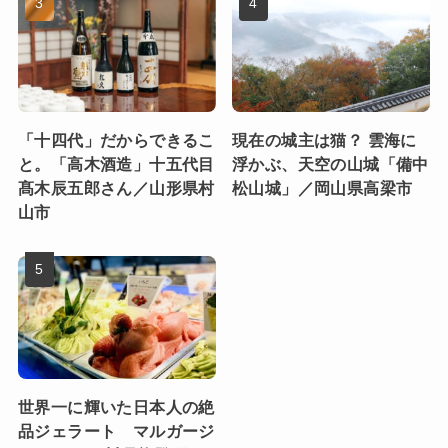
「十四代」だからできるこ
現在の城主は猫？ 雲海に
と。「高木酒造」十五代目
浮かぶ、天空の山城「備中
髙木辰五郎さん／山形県村
松山城」／岡山県高梁市
山市
世界一に輝いた日本人の絶
品ジェラート マルガージ