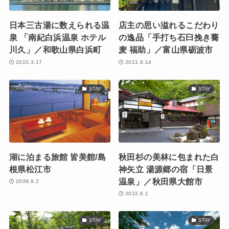
日本三古湯に数えられる温
店主の思い溢れるこだわり
泉 「南紀白浜温泉 ホテル
の逸品「手打ち石臼挽き蕎
川久」／和歌山県白浜町
麦 福助」／富山県砺波市
2010.3.17
2021.6.14
STAY
STAY
湖に泊まる旅館 皆美館/島
秋田杉の美林に包まれた白
根県松江市
神矢立 湯源郷の宿「日景
温泉」／秋田県大館市
2009.9.2
2022.6.1
STAY
STAY