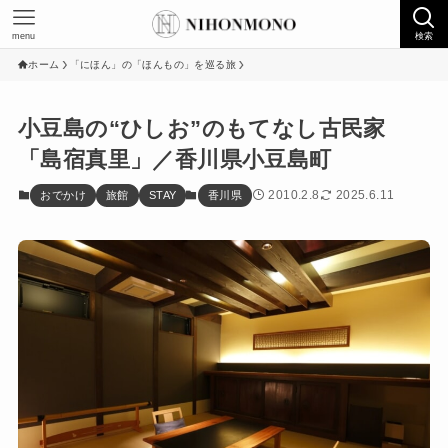
menu
検索
ホーム
「にほん」の「ほんもの」を巡る旅
小豆島の“ひしお”のもてなし古民家
「島宿真里」／香川県小豆島町
2010.2.8
2025.6.11
おでかけ
旅館
STAY
香川県