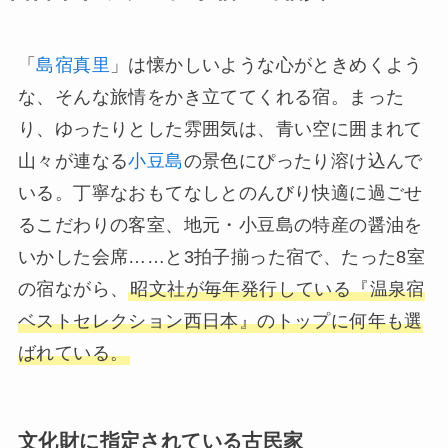
「
島宿真里
」は懐かしいような心がときめくよう
な、そんな旅情をかき立ててくれる宿。まった
り、ゆったりとした雰囲気は、青い空に囲まれて
山々が連なる
小豆島
の景色にぴったり溶け込んで
いる。丁寧なおもてなしとのんびり快適に過ごせ
るこだわりの客室、地元・小豆島の特産の醤油を
いかした会席……と3拍子揃った宿で、たった8室
の宿ながら、
昭文社が毎年発行している『温泉宿
ベストセレクション西日本』のトップに何年も選
ばれている。
文化財に指定されている古民家