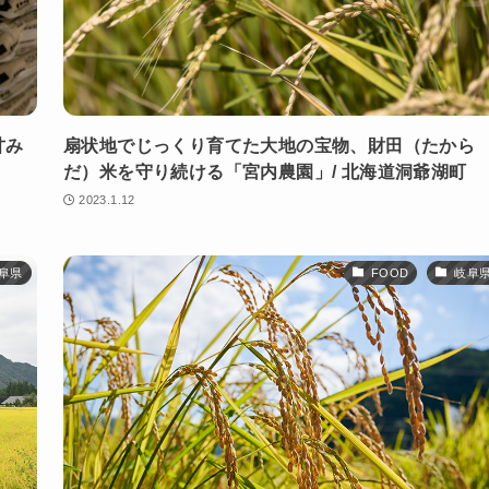
甘み
扇状地でじっくり育てた大地の宝物、財⽥（たから
だ）米を守り続ける「宮内農園」/ 北海道洞爺湖町
2023.1.12
阜県
FOOD
岐阜