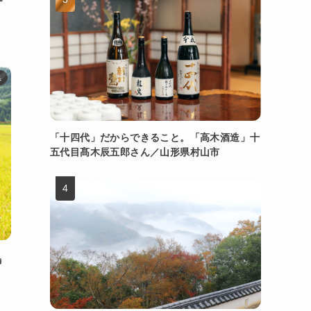
県
「十四代」だからできること。「高木酒造」十
五代目髙木辰五郎さん／山形県村山市
島