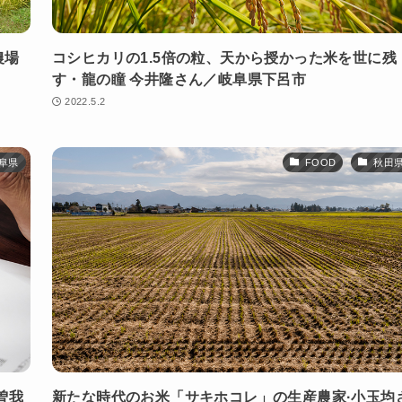
農場
コシヒカリの1.5倍の粒、天から授かった米を世に残
す・龍の瞳 今井隆さん／岐阜県下呂市
2022.5.2
阜県
FOOD
秋田
曽我
新たな時代のお米「サキホコレ」の生産農家·小玉均