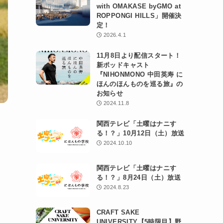
with OMAKASE byGMO at
ROPPONGI HILLS」開催決
定！
2026.4.1
11月8日より配信スタート！
新ポッドキャスト
『NIHONMONO 中田英寿 に
ほんのほんものを巡る旅』の
お知らせ
2024.11.8
」
関西テレビ「土曜はナニす
る！？」10月12日（土）放送
2024.10.10
関西テレビ「土曜はナニす
る！？」8月24日（土）放送
2024.8.23
CRAFT SAKE
UNIVERSITY【5時限目】野