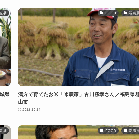
城県
FOOD
福島
宮城県
漢方で育てたお米「米農家」古川勝幸さん／福島県
山市
2012.10.14
島県
FOOD
新潟