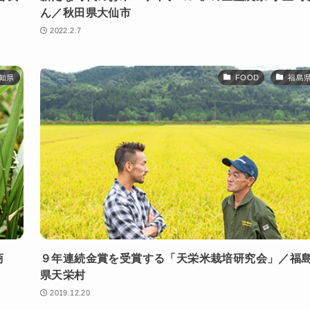
ん／秋田県大仙市
2022.2.7
知県
FOOD
福島
商
９年連続金賞を受賞する「天栄米栽培研究会」／福
県天栄村
2019.12.20