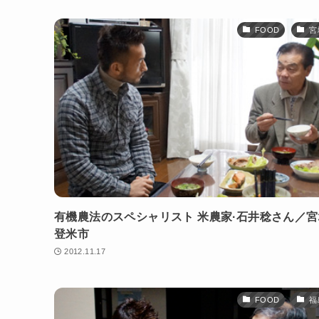
FOOD
宮
有機農法のスペシャリスト 米農家·石井稔さん／
登米市
2012.11.17
FOOD
福