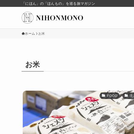
「にほん」の「ほんもの」を巡る旅マガジン
ホーム
お米
お米
FOOD
北