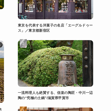
東京を代表する洋菓子の名店「エーグルドゥー
ス」／東京都新宿区
県
一流料理人も絶賛する、信楽の陶匠・中川一辺
陶の“究極の土鍋”/滋賀県甲賀市
さ