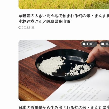
寒暖差の大きい高冷地で育まれる幻の米・まんま
小林達樹さん／岐阜県高山市
2022.5.25
FOOD
岐
日本の原風景から生み出される幻の米・まん丸屋 