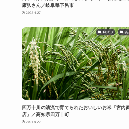
康弘さん／岐阜県下呂市
2022.4.27
FOOD
高
四万十川の清流で育てられたおいしいお米「宮内
店」／高知県四万十町
2021.9.22