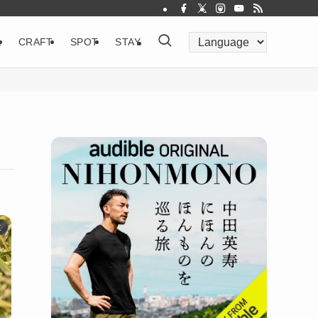
&
CRAFT
SPOT
STAY
道