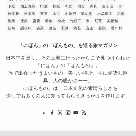
下駄
加工食品
印章
和紙
和食
国宝
家具
富士山
寺
日本茶
日本酒
書道
木工
木象嵌
染め物
水晶細工
温泉
漁業
漆器
畜産
着物
神社
竹細工
米
紅茶
美術館
自然
調味料
農業
酒造
野菜
陶芸
音楽
養鶏
香辛料
「にほん」の「ほんもの」を巡る旅マガジン
日本中を巡り、その土地に行ったからこそ見つけられた
「にほん」の「ほんもの」。
旅で出会ったうまいもの、美しい場所、手に馴染む道
具、人の暖かさーー。
「にほんもの」は、日本文化の素晴らしさを
少しでも多くの人に知ってもらうきっかけを作ります。