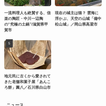
一流料理人も絶賛する、信
現在の城主は猫？ 雲海に
楽の陶匠・中川一辺陶
浮かぶ、天空の山城「備中
の“究極の土鍋”/滋賀県甲
松山城」／岡山県高梁市
賀市
地元民に古くから愛されて
きた老舗和菓子屋「あんこ
ろ餅」圓八／石川県白山市
ニュース