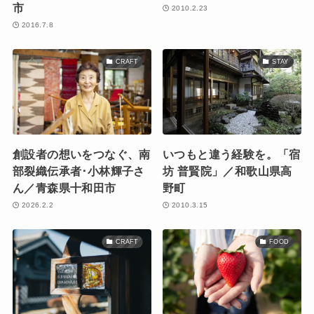
市
2010.2.23
2016.7.8
CRAFT
STAY
創設者の想いをつなぐ、南
いつもと違う経験を。「宿
部裂織伝承者･小林輝子さ
坊 普賢院」／和歌山県高
ん／青森県十和田市
野町
2026.2.2
2010.3.15
CRAFT
FOOD