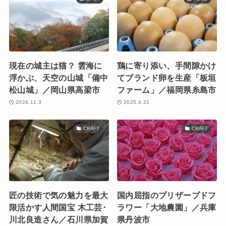
現在の城主は猫？ 雲海に
鶏に寄り添い、手間隙かけ
浮かぶ、天空の山城「備中
てブランド卵を生産「板垣
松山城」／岡山県高梁市
ファーム」／福岡県糸島市
2024.11.3
2025.4.21
CRAFT
CRAFT
匠の技術で気の魅力を最大
国内屈指のプリザーブドフ
限活かす人間国宝 木工芸･
ラワー「大地農園」／兵庫
川北良造さん／石川県加賀
県丹波市