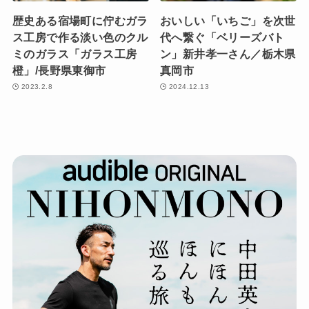
歴史ある宿場町に佇むガラ
おいしい「いちご」を次世
ス工房で作る淡い色のクル
代へ繋ぐ「ベリーズバト
ミのガラス「ガラス工房
ン」新井孝一さん／栃木県
橙」/長野県東御市
真岡市
2023.2.8
2024.12.13