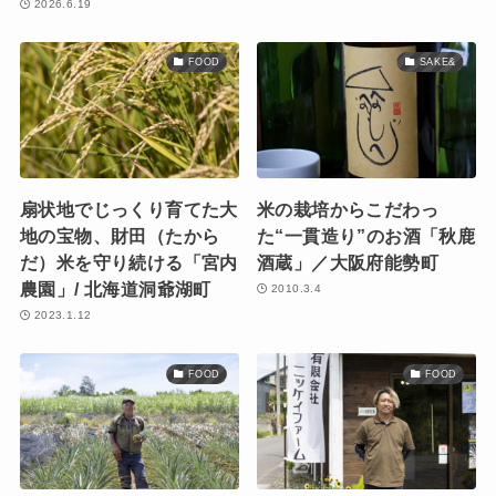
2026.6.19
FOOD
SAKE&
扇状地でじっくり育てた大
米の栽培からこだわっ
地の宝物、財⽥（たから
た“一貫造り”のお酒「秋鹿
だ）米を守り続ける「宮内
酒蔵」／大阪府能勢町
農園」/ 北海道洞爺湖町
2010.3.4
2023.1.12
FOOD
FOOD