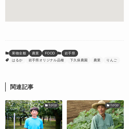
果物全般
農業
FOOD
岩手県
はるか
岩手県オリジナル品種
下久保農園
農業
りんご
関連記事
FOOD
FOOD