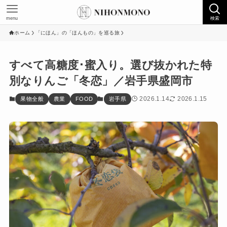
menu
検索
ホーム
「にほん」の「ほんもの」を巡る旅
すべて高糖度･蜜入り。選び抜かれた特
別なりんご「冬恋」／岩手県盛岡市
2026.1.14
2026.1.15
果物全般
農業
FOOD
岩手県