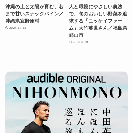
沖縄の土と太陽が育む、芯
人と環境にやさしい農法
まで甘いスナックパイン／
で、旬のおいしい野菜を追
沖縄県宜野座村
求する「ニッケイファー
ム」大竹英世さん／福島県
2024.12.13
郡山市
2026.6.19