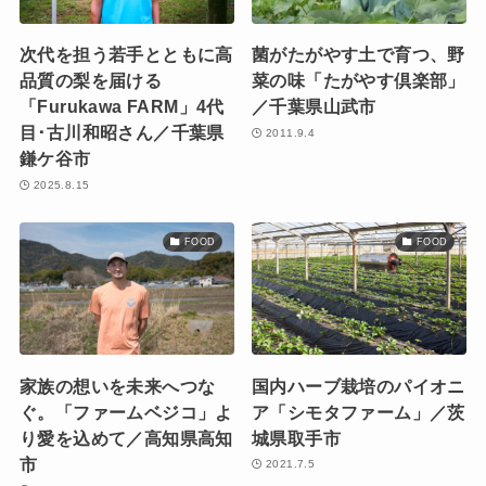
次代を担う若手とともに高
菌がたがやす土で育つ、野
品質の梨を届ける
菜の味「たがやす倶楽部」
「Furukawa FARM」4代
／千葉県山武市
目･古川和昭さん／千葉県
2011.9.4
鎌ケ谷市
2025.8.15
FOOD
FOOD
家族の想いを未来へつな
国内ハーブ栽培のパイオニ
ぐ。「ファームベジコ」よ
ア「シモタファーム」／茨
り愛を込めて／高知県高知
城県取手市
市
2021.7.5