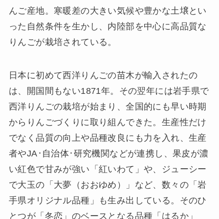
んご産地。寒暖差の大きい気候や豊かな土壌とい
った自然条件を生かし、内陸部を中心に高品質な
りんごが栽培されている。
日本に初めて西洋りんごの苗木が輸入されたの
は、開国間もない1871年。その翌年には岩手県で
西洋りんごの栽培が始まり、全国的にも早い時期
からりんごづくりに取り組んできた。生産性だけ
でなく品質の向上や品種改良にも力を入れ、生産
者やJA･自治体･研究機関などが連携し、果皮が濃
い紅色で甘みが強い「紅いわて」や、ジューシー
で大玉の「大夢（おおゆめ）」など、数々の「岩
手県オリジナル品種」も生み出している。そのひ
とつが「冬恋」のベースとなる品種「はるか」